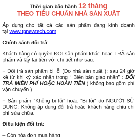
12 tháng
Thời gian bảo hành
THEO TIÊU CHUẨN NHÀ SẢN XUẤT
Áp dụng cho tất cả các sản phẩm đang kinh doanh
tại
www.tpnewtech.com
Chính sách đổi trả:
Khách hàng có quyền ĐỔI sản phẩm khác hoặc TRẢ sản
phẩm và lấy lại tiền với chi tiết như sau:
+ Đổi trả sản phẩm bị lỗi (Do nhà sản xuất ): sau 24 giờ
kề từ khi ký xác nhận trong “ Biên bản giao nhận” :
ĐỔI
TRẢ MIỄN PHÍ HOẶC HOÀN TIỀN
( không bao gồm phí
vận chuyển )
+ Sản phẩm “Không bị lỗi” hoặc “Bị lỗi” do NGƯỜI SỬ
DỤNG: Không áp dụng đổi trả hoặc khách hàng chịu chi
phí sửa chữa.
Điều kiện đổi trả:
– Còn hóa đơn mua hàng