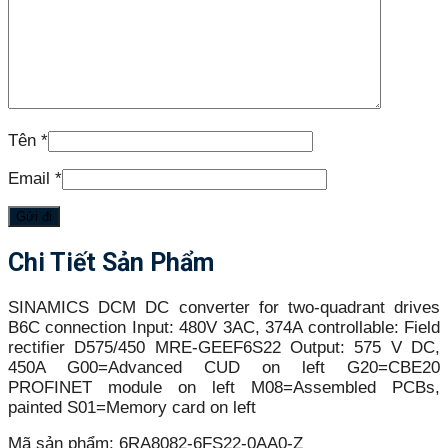
Tên
*
Email
*
Chi Tiết Sản Phẩm
SINAMICS DCM DC converter for two-quadrant drives
B6C connection Input: 480V 3AC, 374A controllable: Field
rectifier D575/450 MRE-GEEF6S22 Output: 575 V DC,
450A G00=Advanced CUD on left G20=CBE20
PROFINET module on left M08=Assembled PCBs,
painted S01=Memory card on left
Mã sản phẩm:
6RA8082-6FS22-0AA0-Z