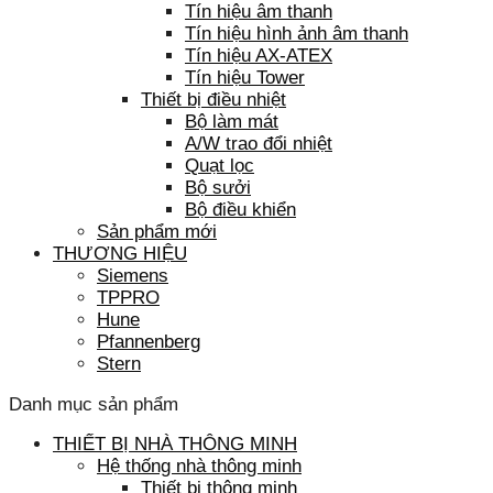
Tín hiệu âm thanh
Tín hiệu hình ảnh âm thanh
Tín hiệu AX-ATEX
Tín hiệu Tower
Thiết bị điều nhiệt
Bộ làm mát
A/W trao đổi nhiệt
Quạt lọc
Bộ sưởi
Bộ điều khiển
Sản phẩm mới
THƯƠNG HIỆU
Siemens
TPPRO
Hune
Pfannenberg
Stern
Danh mục sản phẩm
THIẾT BỊ NHÀ THÔNG MINH
Hệ thống nhà thông minh
Thiết bị thông minh