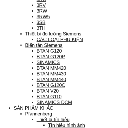
3RV
3RW
3RW5
3SB
3TH
Thiết bị đo lường Siemens
CÁC LOẠI PHỤ KIỆN
Biến tần Siemens
BTAN G120
BTAN G120P
SINAMICS
BTAN MM420
BTAN MM430
BTAN MM440
BTAN G120C
BTAN V20
BTAN G110
SINAMICS DCM
SẢN PHẨM KHÁC
Pfannenberg
Thiết bị tín hiệu
Tín hiệu hình ảnh