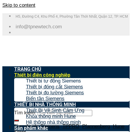
Skip to content
H5, Đường C4, Khu Phố 4, Phường Tân Thới Nhất, Quận 12, TP. HCM
info@tpnewtech.com
TRANG CHỦ
Thiết bị điện công nghiệp
Thiết bị tự động Siemens
Thiết bị đóng cắt Siemens
Thiết bị đo lường Siemens
Biến tần Siemens
THIẾT BỊ NHÀ THÔNG MINH
Thiết Bị Vệ Sinh Cảm Ứng
Tìm kiếm:
Khóa thông minh Hune
Hệ thống nhà thông minh
Tìm nhanh:
Siemens
,
TPPRO
,
Pfannenberg
,
Hune
,
Sản phẩm khác