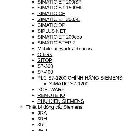
SIMATIC ET 200iSP
SIMATIC S7-1500HF
SIMATIC CF
SIMATIC ET 200AL
SIMATIC DP
SIPLUS NET
SIMATIC ET 200eco
SIMATIC STEP 7
Mobile network antennas
Others
SITOP
S7-300
S7-400
PLC S7-1200 CHÍNH HÃNG SIEMENS
SIMATIC S7-1200
SOFTWARE
REMOTE IO
PHỤ KIỆN SIEMENS
Thiết bị đóng cắt Siemens
3RA
3RH
3RT
3RU