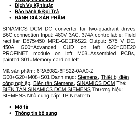
Dịch Vụ Kỹ thuật
Bảo hành & Đổi Trả
ĐÁNH GIÁ SẢN PHẨM
SINAMICS DCM DC converter for two-quadrant drives
B6C connection Input: 480V 3AC, 374A controllable: Field
rectifier D575/450 MRE-GEEF6S22 Output: 575 V DC,
450A G00=Advanced CUD on left G20=CBE20
PROFINET module on left M08=Assembled PCBs,
painted S01=Memory card on left
Mã sản phẩm:
6RA8082-6FS22-0AA0-Z
G00+G20+M08+S01
Danh mục:
Siemens
,
Thiết bị điện
công nghiệp
,
Biến tần Siemens
,
SINAMICS DCM
Thẻ:
BIẾN TẦN SINAMICS DCM SIEMENS
Thương hiệu:
SIEMENS
Nhà cung cấp:
TP Newtech
Mô tả
Thông tin bổ sung