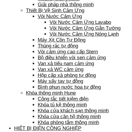
Giải pháp nhà thông minh
Thiết Bị Vệ Sinh Cảm Ứng
Vòi Nước Cảm Ứng
Vòi Nước Cảm Ứng Lavabo
Vòi Nước Cảm Ứng Gắn Tường
Vòi Nước Cảm Ứng Nóng Lạnh
Máy Xịt Cồn Tự Động
Thùng rác tự động
Vòi cảm ứng cao cấp Stern
Bộ điều khiển vòi sen cảm ứng
Van xả tiểu nam cảm ứng
Van xả WC cảm ứng
Hộp cấp xà phòng tự động
Máy sấy tay tự động
Bình phun nước hoa tự động
Khóa thông minh Hune
Công tắc tiết kiệm điện
Khóa tủ kệ thông minh
Khóa cửa khách sạn thông minh
Khóa cửa căn hộ thông minh
Khóa phòng tắm thông minh
HIẾT BỊ ĐIỆN CÔNG NGHIỆP