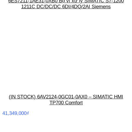
6ES7211-1AE31-0XB0 Bộ vi xử lý SIMATIC S7-1200
1211C DC/DC/DC 6DI/4DQ/2AI Siemens
(IN STOCK) 6AV2124-0GC01-0AX0 – SIMATIC HMI
TP700 Comfort
41,349,000
₫