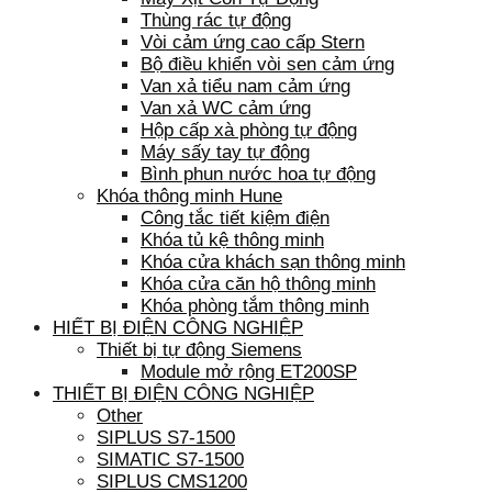
Thùng rác tự động
Vòi cảm ứng cao cấp Stern
Bộ điều khiển vòi sen cảm ứng
Van xả tiểu nam cảm ứng
Van xả WC cảm ứng
Hộp cấp xà phòng tự động
Máy sấy tay tự động
Bình phun nước hoa tự động
Khóa thông minh Hune
Công tắc tiết kiệm điện
Khóa tủ kệ thông minh
Khóa cửa khách sạn thông minh
Khóa cửa căn hộ thông minh
Khóa phòng tắm thông minh
HIẾT BỊ ĐIỆN CÔNG NGHIỆP
Thiết bị tự động Siemens
Module mở rộng ET200SP
THIẾT BỊ ĐIỆN CÔNG NGHIỆP
Other
SIPLUS S7-1500
SIMATIC S7-1500
SIPLUS CMS1200