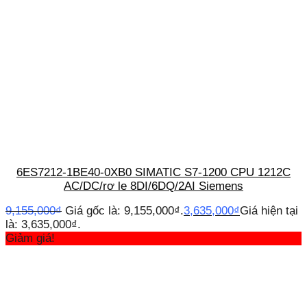
6ES7212-1BE40-0XB0 SIMATIC S7-1200 CPU 1212C
AC/DC/rơ le 8DI/6DQ/2AI Siemens
9,155,000
₫
Giá gốc là: 9,155,000₫.
3,635,000
₫
Giá hiện tại
là: 3,635,000₫.
Giảm giá!