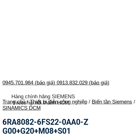
0945.701.984 (báo giá)
0913.832.029 (báo giá)
Hàng chính hãng SIEMENS
Trang chủ
/
Thiết bị điện công nghiệp
/
Biến tần Siemens
/
Freeship nội thành HCM
SINAMICS DCM
6RA8082-6FS22-0AA0-Z
G00+G20+M08+S01