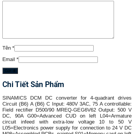
Tên
*
Email
*
Chi Tiết Sản Phẩm
SINAMICS DCM DC converter for 4-quadrant drives
Circuit (B6) A (B6) C Input: 480V 3AC, 75 A controllable:
Field rectifier D500/90 MREQ-GEG6V62 Output: 500 V
DC, 90A G00=Advanced CUD on left L04=Armature
circuit infeed with extra-low voltage 10 to 50 V
L05=Electronics power supply for connection to 24 V DC
M08=Assembled PCBs, painted S01=Memory card on left