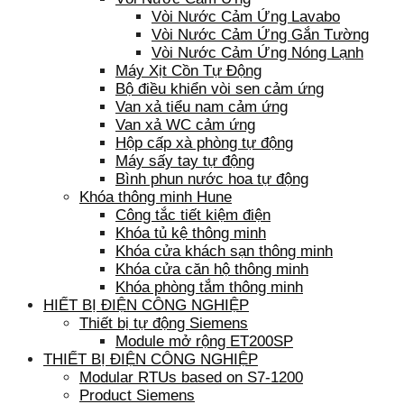
Vòi Nước Cảm Ứng Lavabo
Vòi Nước Cảm Ứng Gắn Tường
Vòi Nước Cảm Ứng Nóng Lạnh
Máy Xịt Cồn Tự Động
Bộ điều khiển vòi sen cảm ứng
Van xả tiểu nam cảm ứng
Van xả WC cảm ứng
Hộp cấp xà phòng tự động
Máy sấy tay tự động
Bình phun nước hoa tự động
Khóa thông minh Hune
Công tắc tiết kiệm điện
Khóa tủ kệ thông minh
Khóa cửa khách sạn thông minh
Khóa cửa căn hộ thông minh
Khóa phòng tắm thông minh
HIẾT BỊ ĐIỆN CÔNG NGHIỆP
Thiết bị tự động Siemens
Module mở rộng ET200SP
THIẾT BỊ ĐIỆN CÔNG NGHIỆP
Modular RTUs based on S7-1200
Product Siemens