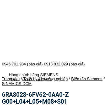
0945.701.984 (báo giá)
0913.832.029 (báo giá)
Hàng chính hãng SIEMENS
Trang chủ
/
Thiết bị điện công nghiệp
/
Biến tần Siemens
/
Freeship nội thành HCM
SINAMICS DCM
6RA8028-6FV62-0AA0-Z
G00+L04+L05+M08+S01