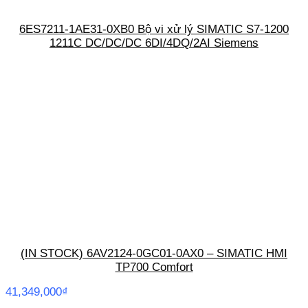
6ES7211-1AE31-0XB0 Bộ vi xử lý SIMATIC S7-1200
1211C DC/DC/DC 6DI/4DQ/2AI Siemens
(IN STOCK) 6AV2124-0GC01-0AX0 – SIMATIC HMI
TP700 Comfort
41,349,000
₫