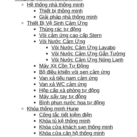
Hệ thống nhà thông minh
Thiết bị thông minh
Giải pháp nhà thông minh
Thiết Bị Vệ Sinh Cảm Ứng
Thùng rác tự động
Vòi cảm ứng cao cấp Stern
Vòi Nước Cảm Ứng
Vòi Nước Cảm Ứng Lavabo
Vòi Nước Cảm Ứng Gắn Tường
Vòi Nước Cảm Ứng Nóng Lạnh
Máy Xịt Cồn Tự Động
Bộ điều khiển vòi sen cảm ứng
Van xả tiểu nam cảm ứng
Van xả WC cảm ứng
Hộp cấp xà phòng tự động
Máy sấy tay tự động
Bình phun nước hoa tự động
Khóa thông minh Hune
Công tắc tiết kiệm điện
Khóa tủ kệ thông minh
Khóa cửa khách sạn thông minh
Khóa cửa căn hộ thông minh