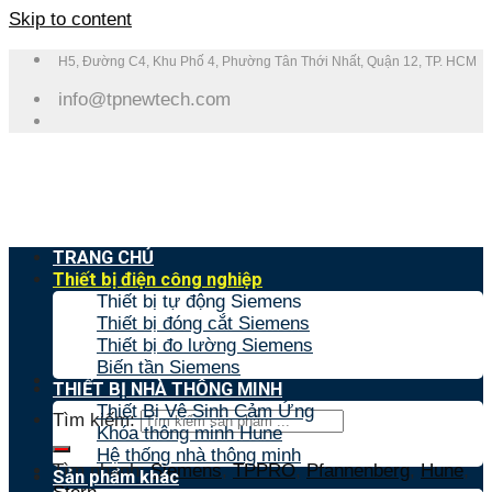
Skip to content
H5, Đường C4, Khu Phố 4, Phường Tân Thới Nhất, Quận 12, TP. HCM
info@tpnewtech.com
TRANG CHỦ
Thiết bị điện công nghiệp
Thiết bị tự động Siemens
Thiết bị đóng cắt Siemens
Thiết bị đo lường Siemens
Biến tần Siemens
THIẾT BỊ NHÀ THÔNG MINH
Thiết Bị Vệ Sinh Cảm Ứng
Tìm kiếm:
Khóa thông minh Hune
Hệ thống nhà thông minh
Tìm nhanh:
Siemens
,
TPPRO
,
Pfannenberg
,
Hune
,
Sản phẩm khác