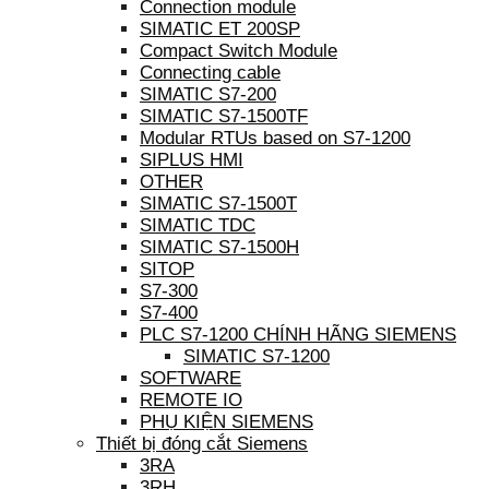
Connection module
SIMATIC ET 200SP
Compact Switch Module
Connecting cable
SIMATIC S7-200
SIMATIC S7-1500TF
Modular RTUs based on S7-1200
SIPLUS HMI
OTHER
SIMATIC S7-1500T
SIMATIC TDC
SIMATIC S7-1500H
SITOP
S7-300
S7-400
PLC S7-1200 CHÍNH HÃNG SIEMENS
SIMATIC S7-1200
SOFTWARE
REMOTE IO
PHỤ KIỆN SIEMENS
Thiết bị đóng cắt Siemens
3RA
3RH