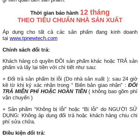
12 tháng
Thời gian bảo hành
THEO TIÊU CHUẨN NHÀ SẢN XUẤT
Áp dụng cho tất cả các sản phẩm đang kinh doanh
tại
www.tpnewtech.com
Chính sách đổi trả:
Khách hàng có quyền ĐỔI sản phẩm khác hoặc TRẢ sản
phẩm và lấy lại tiền với chi tiết như sau:
+ Đổi trả sản phẩm bị lỗi (Do nhà sản xuất ): sau 24 giờ
kề từ khi ký xác nhận trong “ Biên bản giao nhận” :
ĐỔI
TRẢ MIỄN PHÍ HOẶC HOÀN TIỀN
( không bao gồm phí
vận chuyển )
+ Sản phẩm “Không bị lỗi” hoặc “Bị lỗi” do NGƯỜI SỬ
DỤNG: Không áp dụng đổi trả hoặc khách hàng chịu chi
phí sửa chữa.
Điều kiện đổi trả: