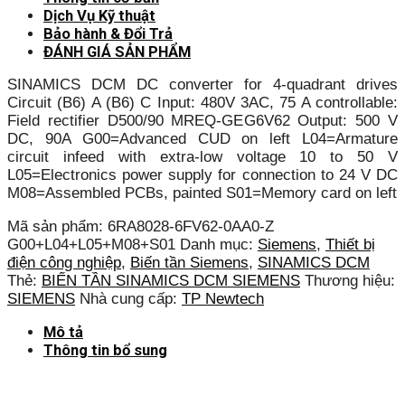
Dịch Vụ Kỹ thuật
Bảo hành & Đổi Trả
ĐÁNH GIÁ SẢN PHẨM
SINAMICS DCM DC converter for 4-quadrant drives
Circuit (B6) A (B6) C Input: 480V 3AC, 75 A controllable:
Field rectifier D500/90 MREQ-GEG6V62 Output: 500 V
DC, 90A G00=Advanced CUD on left L04=Armature
circuit infeed with extra-low voltage 10 to 50 V
L05=Electronics power supply for connection to 24 V DC
M08=Assembled PCBs, painted S01=Memory card on left
Mã sản phẩm:
6RA8028-6FV62-0AA0-Z
G00+L04+L05+M08+S01
Danh mục:
Siemens
,
Thiết bị
điện công nghiệp
,
Biến tần Siemens
,
SINAMICS DCM
Thẻ:
BIẾN TẦN SINAMICS DCM SIEMENS
Thương hiệu:
SIEMENS
Nhà cung cấp:
TP Newtech
Mô tả
Thông tin bổ sung