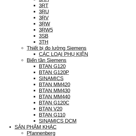
3RT
3RU
3RV
3RW
3RW5
3SB
3TH
Thiết bị đo lường Siemens
CÁC LOẠI PHỤ KIỆN
Biến tần Siemens
BTAN G120
BTAN G120P
SINAMICS
BTAN MM420
BTAN MM430
BTAN MM440
BTAN G120C
BTAN V20
BTAN G110
SINAMICS DCM
SẢN PHẨM KHÁC
Pfannenberg