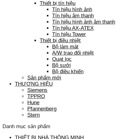
Thiết bị tín hiệu
Tín hiệu hình ảnh
Tín hiệu âm thanh
Tín hiệu hình ảnh âm thanh
Tín hiệu AX-ATEX
Tín hiệu Tower
Thiết bị điều nhiệt
Bộ làm mát
A/W trao đổi nhiệt
Quạt lọc
Bộ sưởi
Bộ điều khiển
Sản phẩm mới
THƯƠNG HIỆU
Siemens
TPPRO
Hune
Pfannenberg
Stern
Danh mục sản phẩm
THIẾT BỊ NHÀ THÔNG MINH