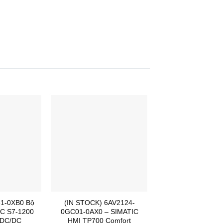
1-0XB0 Bộ
(IN STOCK) 6AV2124-
IC S7-1200
0GC01-0AX0 – SIMATIC
/DC/DC
HMI TP700 Comfort