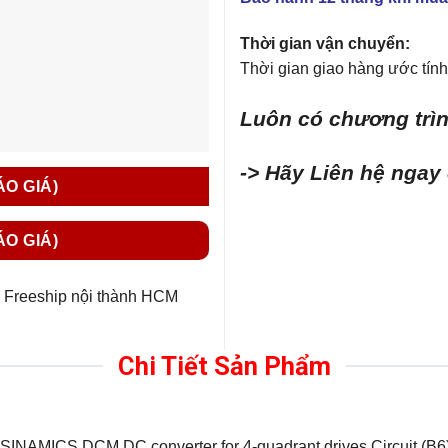
Thời gian vận chuyển:
Thời gian giao hàng ước tính 
Luôn có chương trìn
-> Hãy Liên hệ ngay
ÁO GIÁ)
ÁO GIÁ)
Freeship nội thành HCM
Chi Tiết Sản Phẩm
SINAMICS DCM DC converter for 4-quadrant drives Circuit (B6)