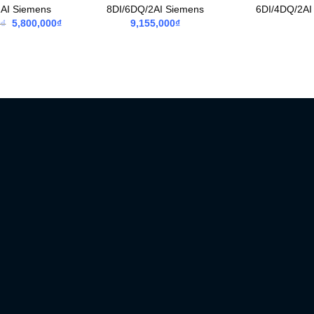
2AI Siemens
8DI/6DQ/2AI Siemens
6DI/4DQ/2AI
Giá
Giá
0
₫
5,800,000
₫
9,155,000
₫
gốc
hiện
là:
tại
13,860,000₫.
là:
5,800,000₫.