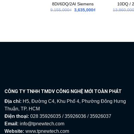
8DI/6DQ/2AI Siemens
10DQ / 
Giá
Giá
9,155,000
₫
3,635,000
₫
13,860,00
gốc
hiện
là:
tại
9,155,000₫.
là:
3,635,000₫.
CÔNG TY TNHH TMDV CÔNG NGHỆ MỚI TOÀN PHÁT
Địa chỉ:
H5, Đường C4, Khu Phố 4, Phường Đông Hưng
Thuận, TP. HCM
Điện thoại:
028 35926035 / 35926036 / 35926037
Email:
info@tpnewtech.com
Website:
www.tpnewtech.com