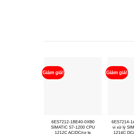
Giảm giá!
Giảm giá!
6ES7212-1BE40-0XB0
6ES7214-1
SIMATIC S7-1200 CPU
vi xử lý S
1212C AC/DC/rơ le
1214C DC/