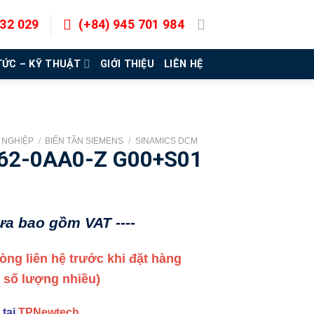
832 029
(+84) 945 701 984
TỨC – KỸ THUẬT
GIỚI THIỆU
LIÊN HỆ
G NGHIỆP
/
BIẾN TẦN SIEMENS
/
SINAMICS DCM
62-0AA0-Z G00+S01
hưa bao gồm VAT ----
 lòng liên hệ trước khi đặt hàng
a số lượng nhiều)
 tại
TPNewtech
.