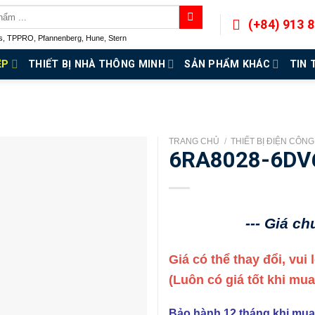
(+84) 913 
s
,
TPPRO
,
Pfannenberg
,
Hune
,
Stern
ỆP
THIẾT BỊ NHÀ THÔNG MINH
SẢN PHẨM KHÁC
TIN 
TRANG CHỦ
/
THIẾT BỊ ĐIỆN CÔN
6RA8028-6DV
--- Giá c
Giá có thể thay đổi, vui
(Luôn có giá tốt khi mu
Bảo hành 12 tháng khi mua