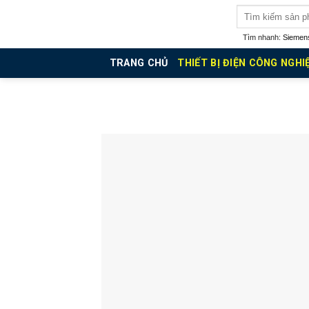
Skip
Tìm
kiếm:
to
Tìm nhanh:
Siemen
content
TRANG CHỦ
THIẾT BỊ ĐIỆN CÔNG NGHI