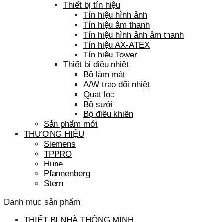
Thiết bị tín hiệu
Tín hiệu hình ảnh
Tín hiệu âm thanh
Tín hiệu hình ảnh âm thanh
Tín hiệu AX-ATEX
Tín hiệu Tower
Thiết bị điều nhiệt
Bộ làm mát
A/W trao đổi nhiệt
Quạt lọc
Bộ sưởi
Bộ điều khiển
Sản phẩm mới
THƯƠNG HIỆU
Siemens
TPPRO
Hune
Pfannenberg
Stern
Danh mục sản phẩm
THIẾT BỊ NHÀ THÔNG MINH