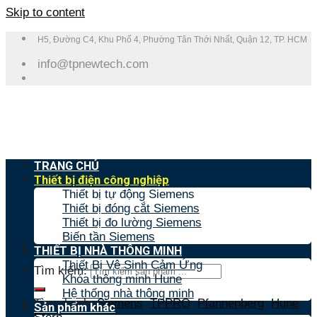
Skip to content
H5, Đường C4, Khu Phố 4, Phường Tân Thới Nhất, Quận 12, TP. HCM
info@tpnewtech.com
TRANG CHỦ
Thiết bị điện công nghiệp
Thiết bị tự động Siemens
Thiết bị đóng cắt Siemens
Thiết bị đo lường Siemens
Biến tần Siemens
THIẾT BỊ NHÀ THÔNG MINH
Thiết Bị Vệ Sinh Cảm Ứng
Tìm kiếm:
Khóa thông minh Hune
Hệ thống nhà thông minh
Tìm nhanh:
Siemens
,
TPPRO
,
Pfannenberg
,
Hune
,
Sản phẩm khác