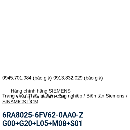
0945.701.984 (báo giá)
0913.832.029 (báo giá)
Hàng chính hãng SIEMENS
Trang chủ
/
Thiết bị điện công nghiệp
/
Biến tần Siemens
/
Freeship nội thành HCM
SINAMICS DCM
6RA8025-6FV62-0AA0-Z
G00+G20+L05+M08+S01