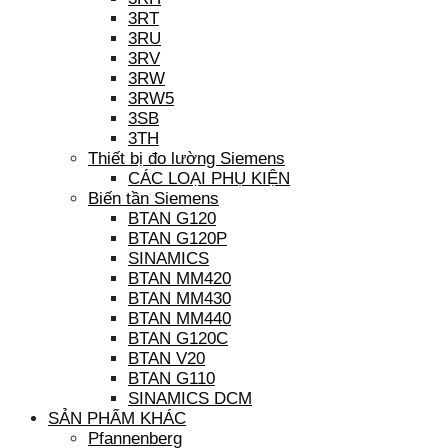
3RT
3RU
3RV
3RW
3RW5
3SB
3TH
Thiết bị đo lường Siemens
CÁC LOẠI PHỤ KIỆN
Biến tần Siemens
BTAN G120
BTAN G120P
SINAMICS
BTAN MM420
BTAN MM430
BTAN MM440
BTAN G120C
BTAN V20
BTAN G110
SINAMICS DCM
SẢN PHẨM KHÁC
Pfannenberg