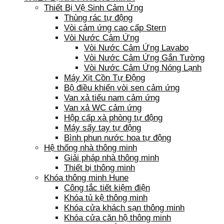
Thiết Bị Vệ Sinh Cảm Ứng
Thùng rác tự động
Vòi cảm ứng cao cấp Stern
Vòi Nước Cảm Ứng
Vòi Nước Cảm Ứng Lavabo
Vòi Nước Cảm Ứng Gắn Tường
Vòi Nước Cảm Ứng Nóng Lạnh
Máy Xịt Cồn Tự Động
Bộ điều khiển vòi sen cảm ứng
Van xả tiểu nam cảm ứng
Van xả WC cảm ứng
Hộp cấp xà phòng tự động
Máy sấy tay tự động
Bình phun nước hoa tự động
Hệ thống nhà thông minh
Giải pháp nhà thông minh
Thiết bị thông minh
Khóa thông minh Hune
Công tắc tiết kiệm điện
Khóa tủ kệ thông minh
Khóa cửa khách sạn thông minh
Khóa cửa căn hộ thông minh