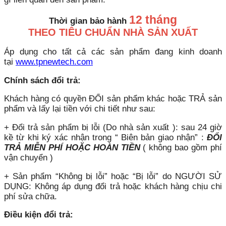
12 tháng
Thời gian bảo hành
THEO TIÊU CHUẨN NHÀ SẢN XUẤT
Áp dụng cho tất cả các sản phẩm đang kinh doanh
tại
www.tpnewtech.com
Chính sách đổi trả:
Khách hàng có quyền ĐỔI sản phẩm khác hoặc TRẢ sản
phẩm và lấy lại tiền với chi tiết như sau:
+ Đổi trả sản phẩm bị lỗi (Do nhà sản xuất ): sau 24 giờ
kề từ khi ký xác nhận trong “ Biên bản giao nhận” :
ĐỔI
TRẢ MIỄN PHÍ HOẶC HOÀN TIỀN
( không bao gồm phí
vận chuyển )
+ Sản phẩm “Không bị lỗi” hoặc “Bị lỗi” do NGƯỜI SỬ
DỤNG: Không áp dụng đổi trả hoặc khách hàng chịu chi
phí sửa chữa.
Điều kiện đổi trả: