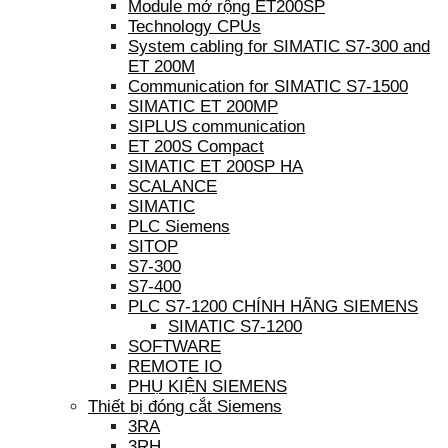
Module mở rộng ET200SP
Technology CPUs
System cabling for SIMATIC S7-300 and
ET 200M
Communication for SIMATIC S7-1500
SIMATIC ET 200MP
SIPLUS communication
ET 200S Compact
SIMATIC ET 200SP HA
SCALANCE
SIMATIC
PLC Siemens
SITOP
S7-300
S7-400
PLC S7-1200 CHÍNH HÃNG SIEMENS
SIMATIC S7-1200
SOFTWARE
REMOTE IO
PHỤ KIỆN SIEMENS
Thiết bị đóng cắt Siemens
3RA
3RH