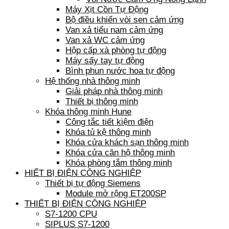
Máy Xịt Cồn Tự Động
Bộ điều khiển vòi sen cảm ứng
Van xả tiểu nam cảm ứng
Van xả WC cảm ứng
Hộp cấp xà phòng tự động
Máy sấy tay tự động
Bình phun nước hoa tự động
Hệ thống nhà thông minh
Giải pháp nhà thông minh
Thiết bị thông minh
Khóa thông minh Hune
Công tắc tiết kiệm điện
Khóa tủ kệ thông minh
Khóa cửa khách sạn thông minh
Khóa cửa căn hộ thông minh
Khóa phòng tắm thông minh
HIẾT BỊ ĐIỆN CÔNG NGHIỆP
Thiết bị tự động Siemens
Module mở rộng ET200SP
THIẾT BỊ ĐIỆN CÔNG NGHIỆP
S7-1200 CPU
SIPLUS S7-1200