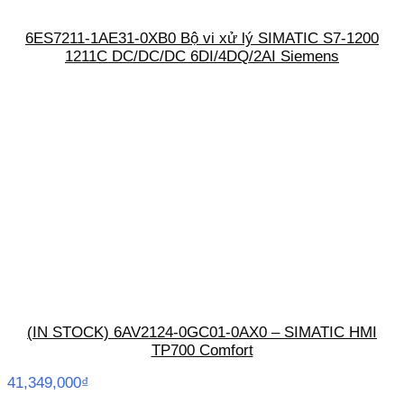
6ES7211-1AE31-0XB0 Bộ vi xử lý SIMATIC S7-1200
1211C DC/DC/DC 6DI/4DQ/2AI Siemens
(IN STOCK) 6AV2124-0GC01-0AX0 – SIMATIC HMI
TP700 Comfort
41,349,000
₫