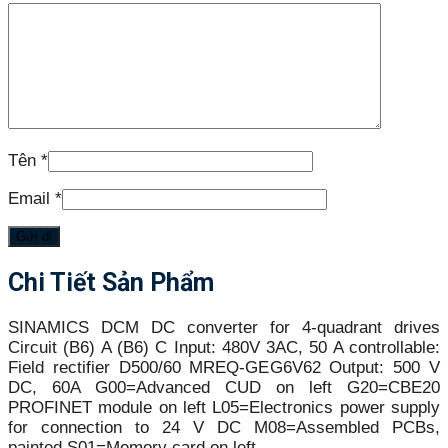
Tên
*
Email
*
Chi Tiết Sản Phẩm
SINAMICS DCM DC converter for 4-quadrant drives
Circuit (B6) A (B6) C Input: 480V 3AC, 50 A controllable:
Field rectifier D500/60 MREQ-GEG6V62 Output: 500 V
DC, 60A G00=Advanced CUD on left G20=CBE20
PROFINET module on left L05=Electronics power supply
for connection to 24 V DC M08=Assembled PCBs,
painted S01=Memory card on left