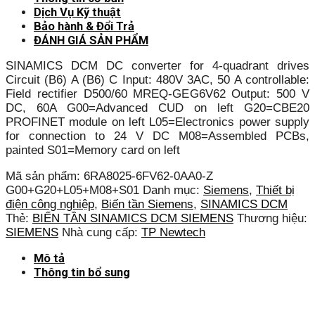
Dịch Vụ Kỹ thuật
Bảo hành & Đổi Trả
ĐÁNH GIÁ SẢN PHẨM
SINAMICS DCM DC converter for 4-quadrant drives
Circuit (B6) A (B6) C Input: 480V 3AC, 50 A controllable:
Field rectifier D500/60 MREQ-GEG6V62 Output: 500 V
DC, 60A G00=Advanced CUD on left G20=CBE20
PROFINET module on left L05=Electronics power supply
for connection to 24 V DC M08=Assembled PCBs,
painted S01=Memory card on left
Mã sản phẩm:
6RA8025-6FV62-0AA0-Z
G00+G20+L05+M08+S01
Danh mục:
Siemens
,
Thiết bị
điện công nghiệp
,
Biến tần Siemens
,
SINAMICS DCM
Thẻ:
BIẾN TẦN SINAMICS DCM SIEMENS
Thương hiệu:
SIEMENS
Nhà cung cấp:
TP Newtech
Mô tả
Thông tin bổ sung