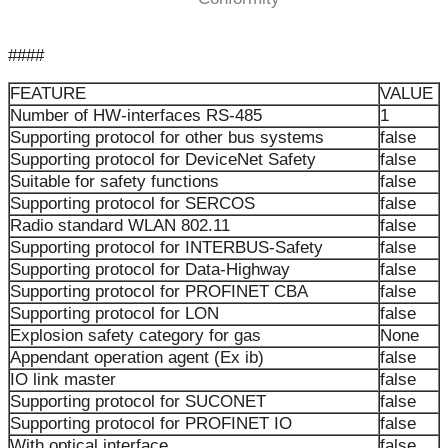
####
FEATURE
VALUE
Number of HW-interfaces RS-485
1
Supporting protocol for other bus systems
false
Supporting protocol for DeviceNet Safety
false
Suitable for safety functions
false
Supporting protocol for SERCOS
false
Radio standard WLAN 802.11
false
Supporting protocol for INTERBUS-Safety
false
Supporting protocol for Data-Highway
false
Supporting protocol for PROFINET CBA
false
Supporting protocol for LON
false
Explosion safety category for gas
None
Appendant operation agent (Ex ib)
false
IO link master
false
Supporting protocol for SUCONET
false
Supporting protocol for PROFINET IO
false
With optical interface
false