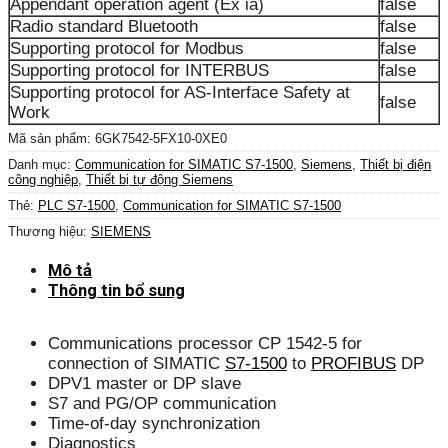
Appendant operation agent (Ex ia)
false
Radio standard Bluetooth
false
Supporting protocol for Modbus
false
Supporting protocol for INTERBUS
false
Supporting protocol for AS-Interface Safety at
false
Work
Mã sản phẩm:
6GK7542-5FX10-0XE0
Danh mục:
Communication for SIMATIC S7-1500
,
Siemens
,
Thiết bị điện
công nghiệp
,
Thiết bị tự động Siemens
Thẻ:
PLC S7-1500
,
Communication for SIMATIC S7-1500
Thương hiệu:
SIEMENS
Mô tả
Thông tin bổ sung
Communications processor CP 1542-5 for
connection of SIMATIC
S7-1500
to
PROFIBUS
DP
DPV1 master or DP slave
S7 and PG/OP communication
Time-of-day synchronization
Diagnostics