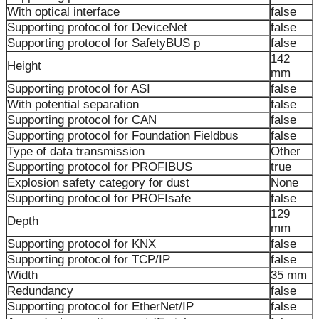
With optical interface
false
Supporting protocol for DeviceNet
false
Supporting protocol for SafetyBUS p
false
142
Height
mm
Supporting protocol for ASI
false
With potential separation
false
Supporting protocol for CAN
false
Supporting protocol for Foundation Fieldbus
false
Type of data transmission
Other
Supporting protocol for PROFIBUS
true
Explosion safety category for dust
None
Supporting protocol for PROFIsafe
false
129
Depth
mm
Supporting protocol for KNX
false
Supporting protocol for TCP/IP
false
Width
35 mm
Redundancy
false
Supporting protocol for EtherNet/IP
false