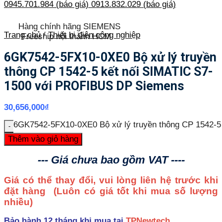
0945.701.984 (báo giá)
0913.832.029 (báo giá)
Hàng chính hãng SIEMENS
Trang chủ
/
Thiết bị điện công nghiệp
Freeship nội thành HCM
6GK7542-5FX10-0XE0 Bộ xử lý truyền
thông CP 1542-5 kết nối SIMATIC S7-
1500 với PROFIBUS DP Siemens
30,656,000
₫
6GK7542-5FX10-0XE0 Bộ xử lý truyền thông CP 1542-
Thêm vào giỏ hàng
--- Giá chưa bao gồm VAT ----
Giá có thể thay đổi, vui lòng liên hệ trước khi
đặt hàng
(Luôn có giá tốt khi mua số lượng
nhiều)
Bảo hành 12 tháng khi mua tại
TPNewtech
.