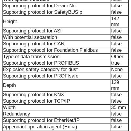
Supporting protocol for DeviceNet
false
Supporting protocol for SafetyBUS p
false
142
Height
mm
Supporting protocol for ASI
false
With potential separation
false
Supporting protocol for CAN
false
Supporting protocol for Foundation Fieldbus
false
Type of data transmission
Other
Supporting protocol for PROFIBUS
true
Explosion safety category for dust
None
Supporting protocol for PROFIsafe
false
129
Depth
mm
Supporting protocol for KNX
false
Supporting protocol for TCP/IP
false
Width
35 mm
Redundancy
false
Supporting protocol for EtherNet/IP
false
Appendant operation agent (Ex ia)
false