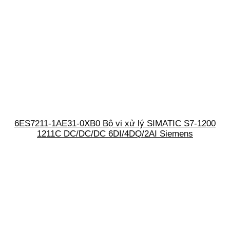
6ES7211-1AE31-0XB0 Bộ vi xử lý SIMATIC S7-1200
1211C DC/DC/DC 6DI/4DQ/2AI Siemens