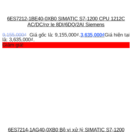
6ES7212-1BE40-0XB0 SIMATIC S7-1200 CPU 1212C
AC/DC/rơ le 8DI/6DQ/2AI Siemens
9,155,000
₫
Giá gốc là: 9,155,000₫.
3,635,000
₫
Giá hiện tại
là: 3,635,000₫.
Giảm giá!
6ES7214-1AG40-0XB0 Bộ vi xử lý SIMATIC S7-1200