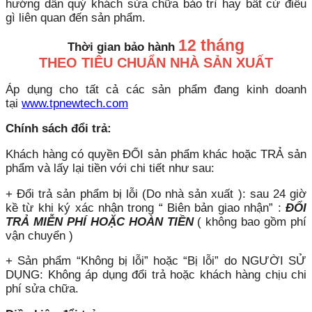
hướng dẫn quý khách sửa chữa bảo trì hay bất cứ điều
gì liên quan đến sản phẩm.
12 tháng
Thời gian bảo hành
THEO TIÊU CHUẨN NHÀ SẢN XUẤT
Áp dụng cho tất cả các sản phẩm đang kinh doanh
tại
www.tpnewtech.com
Chính sách đổi trả:
Khách hàng có quyền ĐỔI sản phẩm khác hoặc TRẢ sản
phẩm và lấy lại tiền với chi tiết như sau:
+ Đổi trả sản phẩm bị lỗi (Do nhà sản xuất ): sau 24 giờ
kề từ khi ký xác nhận trong “ Biên bản giao nhận” :
ĐỔI
TRẢ MIỄN PHÍ HOẶC HOÀN TIỀN
( không bao gồm phí
vận chuyển )
+ Sản phẩm “Không bị lỗi” hoặc “Bị lỗi” do NGƯỜI SỬ
DỤNG: Không áp dụng đổi trả hoặc khách hàng chịu chi
phí sửa chữa.