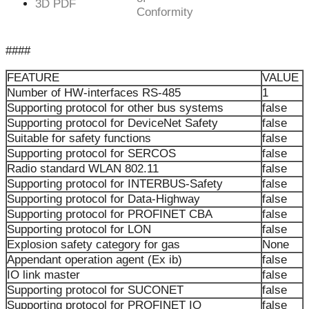
3D PDF
Conformity
####
FEATURE
VALUE
Number of HW-interfaces RS-485
1
Supporting protocol for other bus systems
false
Supporting protocol for DeviceNet Safety
false
Suitable for safety functions
false
Supporting protocol for SERCOS
false
Radio standard WLAN 802.11
false
Supporting protocol for INTERBUS-Safety
false
Supporting protocol for Data-Highway
false
Supporting protocol for PROFINET CBA
false
Supporting protocol for LON
false
Explosion safety category for gas
None
Appendant operation agent (Ex ib)
false
IO link master
false
Supporting protocol for SUCONET
false
Supporting protocol for PROFINET IO
false