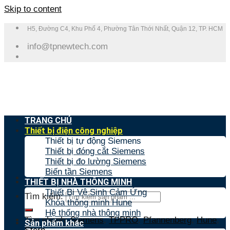
Skip to content
H5, Đường C4, Khu Phố 4, Phường Tân Thới Nhất, Quận 12, TP. HCM
info@tpnewtech.com
TRANG CHỦ
Thiết bị điện công nghiệp
Thiết bị tự động Siemens
Thiết bị đóng cắt Siemens
Thiết bị đo lường Siemens
Biến tần Siemens
THIẾT BỊ NHÀ THÔNG MINH
Thiết Bị Vệ Sinh Cảm Ứng
Tìm kiếm:
Khóa thông minh Hune
Hệ thống nhà thông minh
Tìm nhanh:
Siemens
,
TPPRO
,
Pfannenberg
,
Hune
,
Sản phẩm khác