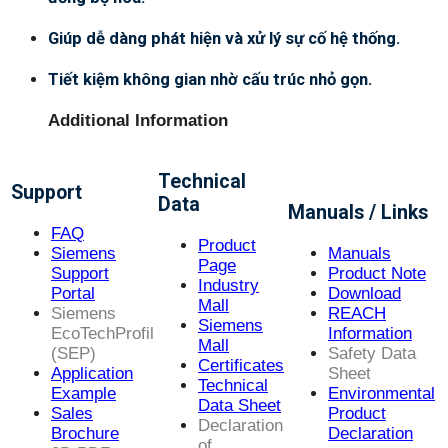
Giúp dễ dàng phát hiện và xử lý sự cố hệ thống.
Tiết kiệm không gian nhờ cấu trúc nhỏ gọn.
Additional Information
Technical
Support
Data
Manuals / Links
FAQ
Product
Siemens
Manuals
Page
Support
Product Note
Industry
Portal
Download
Mall
Siemens
REACH
Siemens
EcoTechProfil
Information
Mall
(SEP)
Safety Data
Certificates
Application
Sheet
Technical
Example
Environmental
Data Sheet
Sales
Product
Declaration
Brochure
Declaration
of