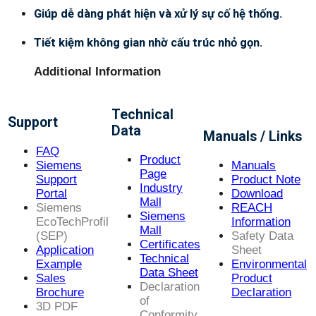
Giúp dễ dàng phát hiện và xử lý sự cố hệ thống.
Tiết kiệm không gian nhờ cấu trúc nhỏ gọn.
Additional Information
Technical
Support
Data
Manuals / Links
FAQ
Product
Siemens
Manuals
Page
Support
Product Note
Industry
Portal
Download
Mall
Siemens
REACH
Siemens
EcoTechProfil
Information
Mall
(SEP)
Safety Data
Certificates
Application
Sheet
Technical
Example
Environmental
Data Sheet
Sales
Product
Declaration
Brochure
Declaration
of
3D PDF
Conformity