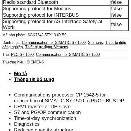
Radio standard Bluetooth
false
Supporting protocol for Modbus
false
Supporting protocol for INTERBUS
false
Supporting protocol for AS-Interface Safety at
false
Work
Mã sản phẩm:
6GK7542-5FX10-0XE0
Danh mục:
Communication for SIMATIC S7-1500
,
Siemens
,
Thiết bị điện
công nghiệp
,
Thiết bị tự động Siemens
Thẻ:
PLC S7-1500
,
Communication for SIMATIC S7-1500
Thương hiệu:
SIEMENS
Mô tả
Thông tin bổ sung
Communications processor CP 1542-5 for
connection of SIMATIC
S7-1500
to
PROFIBUS
DP
DPV1 master or DP slave
S7 and PG/OP communication
Time-of-day synchronization
Diagnostics
Reduced quantity structure