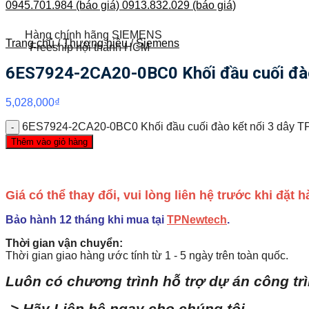
0945.701.984 (báo giá)
0913.832.029 (báo giá)
Hàng chính hãng SIEMENS
Trang chủ
/
Thương hiệu
/
Siemens
Freeship nội thành HCM
6ES7924-2CA20-0BC0 Khối đầu cuối đào 
5,028,000
₫
6ES7924-2CA20-0BC0 Khối đầu cuối đào kết nối 3 dây T
Thêm vào giỏ hàng
Giá có thể thay đổi, vui lòng liên hệ trước khi đặt
Bảo hành 12 tháng khi mua tại
TPNewtech
.
Thời gian vận chuyển:
Thời gian giao hàng ước tính từ 1 - 5 ngày trên toàn quốc.
Luôn có chương trình hỗ trợ dự án công tr
-> Hãy Liên hệ ngay cho chúng tôi