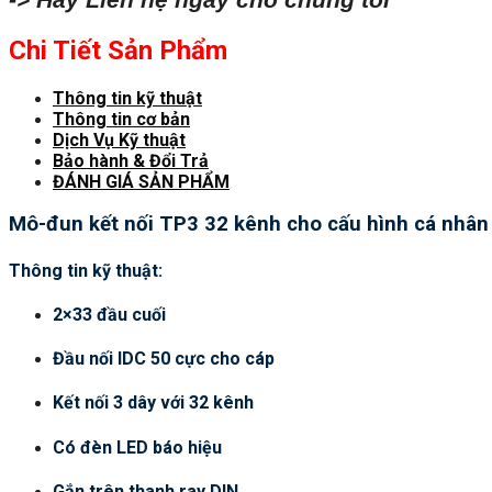
Chi Tiết Sản Phẩm
Thông tin kỹ thuật
Thông tin cơ bản
Dịch Vụ Kỹ thuật
Bảo hành & Đổi Trả
ĐÁNH GIÁ SẢN PHẨM
Mô-đun kết nối TP3 32 kênh cho cấu hình cá nhân
Thông tin kỹ thuật:
2×33 đầu cuối
Đầu nối IDC 50 cực cho cáp
Kết nối 3 dây với 32 kênh
Có đèn LED báo hiệu
Gắn trên thanh ray DIN