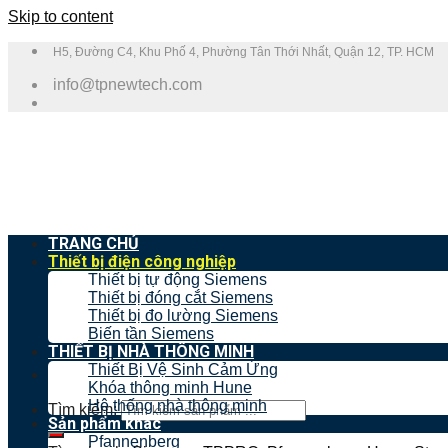
Skip to content
H5, Đường C4, Khu Phố 4, Phường Tân Thới Nhất, Quận 12, TP. HCM
info@tpnewtech.com
TRANG CHỦ
Thiết bị điện công nghiệp
Thiết bị tự động Siemens
Thiết bị đóng cắt Siemens
Thiết bị đo lường Siemens
Biến tần Siemens
THIẾT BỊ NHÀ THÔNG MINH
Thiết Bị Vệ Sinh Cảm Ứng
Khóa thông minh Hune
Hệ thống nhà thông minh
Tìm kiếm:
Sản phẩm khác
Pfannenberg