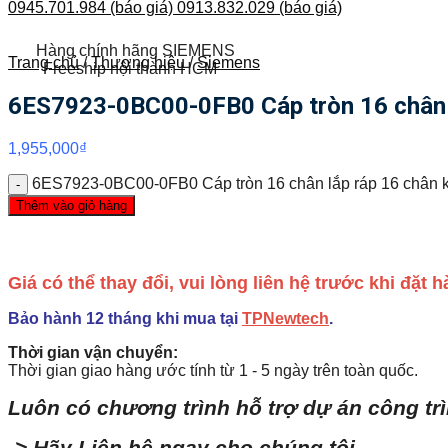
0945.701.984 (báo giá)
0913.832.029 (báo giá)
Hàng chính hãng SIEMENS
Trang chủ
/
Thương hiệu
/
Siemens
Freeship nội thành HCM
6ES7923-0BC00-0FB0 Cáp tròn 16 chân 
1,955,000
₫
6ES7923-0BC00-0FB0 Cáp tròn 16 chân lắp ráp 16 chân 
Thêm vào giỏ hàng
Giá có thể thay đổi, vui lòng liên hệ trước khi đặt
Bảo hành 12 tháng khi mua tại
TPNewtech
.
Thời gian vận chuyển:
Thời gian giao hàng ước tính từ 1 - 5 ngày trên toàn quốc.
Luôn có chương trình hỗ trợ dự án công tr
-> Hãy Liên hệ ngay cho chúng tôi