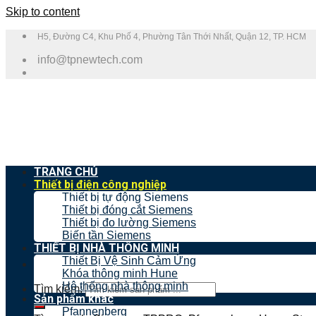
Skip to content
H5, Đường C4, Khu Phố 4, Phường Tân Thới Nhất, Quận 12, TP. HCM
info@tpnewtech.com
TRANG CHỦ
Thiết bị điện công nghiệp
Thiết bị tự động Siemens
Thiết bị đóng cắt Siemens
Thiết bị đo lường Siemens
Biến tần Siemens
THIẾT BỊ NHÀ THÔNG MINH
Thiết Bị Vệ Sinh Cảm Ứng
Khóa thông minh Hune
Hệ thống nhà thông minh
Tìm kiếm:
Sản phẩm khác
Pfannenberg