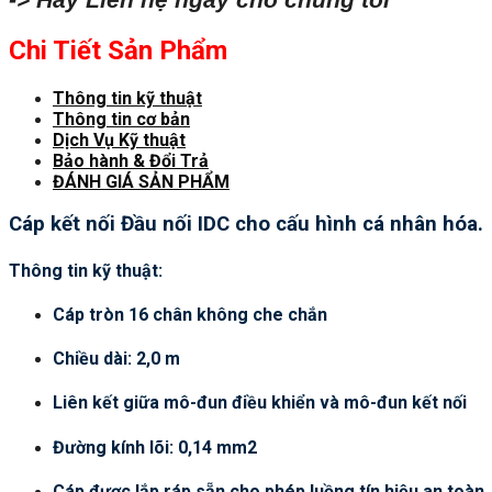
Chi Tiết Sản Phẩm
Thông tin kỹ thuật
Thông tin cơ bản
Dịch Vụ Kỹ thuật
Bảo hành & Đổi Trả
ĐÁNH GIÁ SẢN PHẨM
Cáp kết nối Đầu nối IDC cho cấu hình cá nhân hóa.
Thông tin kỹ thuật:
Cáp tròn 16 chân không che chắn
Chiều dài: 2,0 m
Liên kết giữa mô-đun điều khiển và mô-đun kết nối
Đường kính lõi: 0,14 mm2
Cáp được lắp ráp sẵn cho phép luồng tín hiệu an toàn