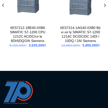
6ES7212-1BE40-0XB0
6ES7214-1AG40-0XB0 Bộ
SIMATIC S7-1200 CPU
vi xử lý SIMATIC S7-1200
1212C AC/DC/rơ le
1214C DC/DC/DC 14DI /
8DI/6DQ/2AI Siemens
10DQ / 2AI Siemens
Giá
Giá
Giá
Giá
9,155,000
₫
3,635,000
₫
13,860,000
₫
5,800,000
₫
gốc
hiện
gốc
hiện
là:
tại
là:
tại
9,155,000₫.
là:
13,860,000₫.
là:
3,635,000₫.
5,800