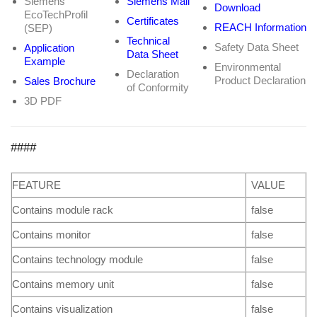
Siemens
Siemens Mall
Download
EcoTechProfil
Certificates
REACH Information
(SEP)
Technical
Safety Data Sheet
Application
Data Sheet
Example
Environmental
Declaration
Product Declaration
Sales Brochure
of Conformity
3D PDF
####
FEATURE
VALUE
Contains module rack
false
Contains monitor
false
Contains technology module
false
Contains memory unit
false
Contains visualization
false