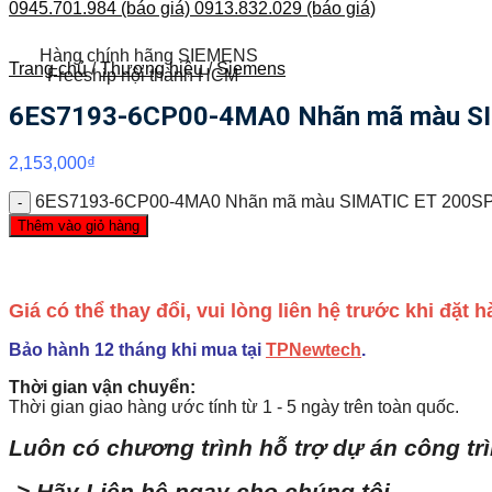
0945.701.984 (báo giá)
0913.832.029 (báo giá)
Hàng chính hãng SIEMENS
Trang chủ
/
Thương hiệu
/
Siemens
Freeship nội thành HCM
6ES7193-6CP00-4MA0 Nhãn mã màu SI
2,153,000
₫
6ES7193-6CP00-4MA0 Nhãn mã màu SIMATIC ET 200SP 
Thêm vào giỏ hàng
Giá có thể thay đổi, vui lòng liên hệ trước khi đặt
Bảo hành 12 tháng khi mua tại
TPNewtech
.
Thời gian vận chuyển:
Thời gian giao hàng ước tính từ 1 - 5 ngày trên toàn quốc.
Luôn có chương trình hỗ trợ dự án công tr
-> Hãy Liên hệ ngay cho chúng tôi