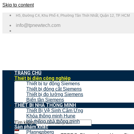
Skip to content
H5, Đường C4, Khu Phố 4, Phường Tân Thới Nhất, Quận 12, TP. HCM
info@tpnewtech.com
TRANG CHỦ
Thiết bị điện công nghiệp
Thiết bị tự động Siemens
Thiết bị đóng cắt Siemens
Thiết bị đo lường Siemens
Biến tần Siemens
THIẾT BỊ NHÀ THÔNG MINH
Thiết Bị Vệ Sinh Cảm Ứng
Khóa thông minh Hune
Hệ thống nhà thông minh
Tìm kiếm:
Sản phẩm khác
Pfannenberg