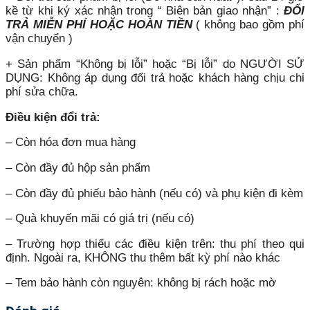
kề từ khi ký xác nhận trong “ Biên bản giao nhận” :
ĐỔI
TRẢ MIỄN PHÍ HOẶC HOÀN TIỀN
( không bao gồm phí
vận chuyển )
+ Sản phẩm “Không bị lỗi” hoặc “Bị lỗi” do NGƯỜI SỬ
DỤNG: Không áp dụng đổi trả hoặc khách hàng chịu chi
phí sửa chữa.
Điều kiện đổi trả:
– Còn hóa đơn mua hàng
– Còn đầy đủ hộp sản phẩm
– Còn đầy đủ phiếu bảo hành (nếu có) và phụ kiện đi kèm
– Quà khuyến mãi có giá trị (nếu có)
– Trường hợp thiếu các điều kiện trên: thu phí theo qui
định. Ngoài ra, KHÔNG thu thêm bất kỳ phí nào khác
– Tem bảo hành còn nguyên: không bị rách hoặc mờ