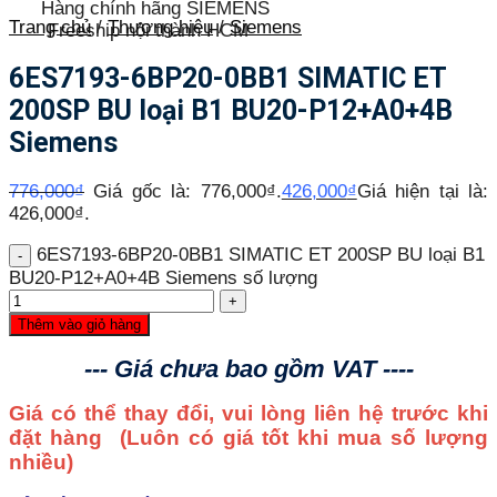
Hàng chính hãng SIEMENS
Trang chủ
/
Thương hiệu
/
Siemens
Freeship nội thành HCM
6ES7193-6BP20-0BB1 SIMATIC ET
200SP BU loại B1 BU20-P12+A0+4B
Siemens
776,000
₫
Giá gốc là: 776,000₫.
426,000
₫
Giá hiện tại là:
426,000₫.
6ES7193-6BP20-0BB1 SIMATIC ET 200SP BU loại B1
BU20-P12+A0+4B Siemens số lượng
Thêm vào giỏ hàng
--- Giá chưa bao gồm VAT ----
Giá có thể thay đổi, vui lòng liên hệ trước khi
đặt hàng
(Luôn có giá tốt khi mua số lượng
nhiều)