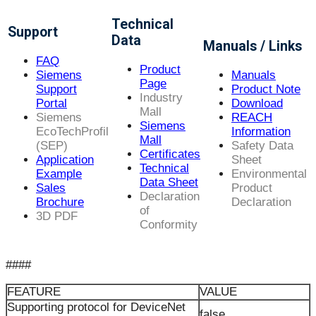
Technical
Support
Data
Manuals / Links
FAQ
Product
Siemens
Manuals
Page
Support
Product Note
Industry
Portal
Download
Mall
Siemens
REACH
Siemens
EcoTechProfil
Information
Mall
(SEP)
Safety Data
Certificates
Application
Sheet
Technical
Example
Environmental
Data Sheet
Sales
Product
Declaration
Brochure
Declaration
of
3D PDF
Conformity
####
FEATURE
VALUE
Supporting protocol for DeviceNet
false