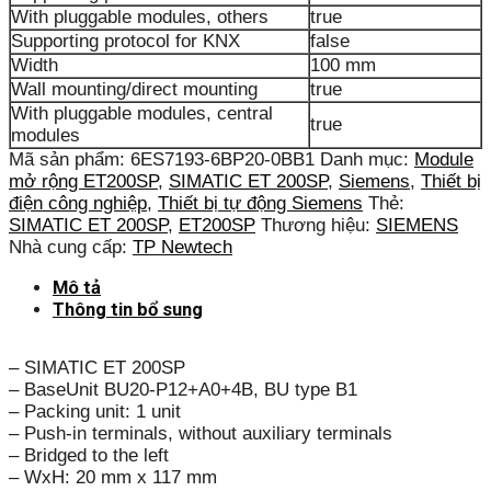
With pluggable modules, others
true
Supporting protocol for KNX
false
Width
100 mm
Wall mounting/direct mounting
true
With pluggable modules, central
true
modules
Mã sản phẩm:
6ES7193-6BP20-0BB1
Danh mục:
Module
mở rộng ET200SP
,
SIMATIC ET 200SP
,
Siemens
,
Thiết bị
điện công nghiệp
,
Thiết bị tự động Siemens
Thẻ:
SIMATIC ET 200SP
,
ET200SP
Thương hiệu:
SIEMENS
Nhà cung cấp:
TP Newtech
Mô tả
Thông tin bổ sung
– SIMATIC ET 200SP
– BaseUnit BU20-P12+A0+4B, BU type B1
– Packing unit: 1 unit
– Push-in terminals, without auxiliary terminals
– Bridged to the left
– WxH: 20 mm x 117 mm