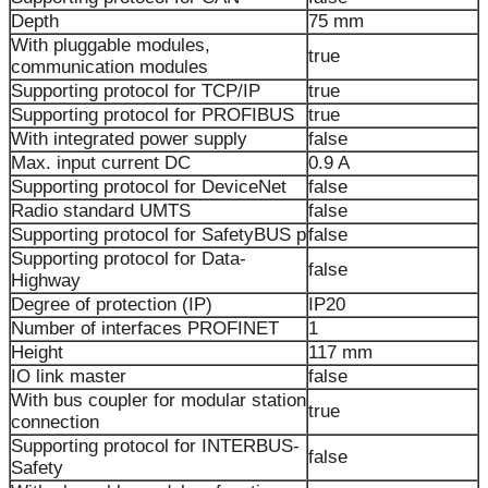
Depth
75 mm
With pluggable modules,
true
communication modules
Supporting protocol for TCP/IP
true
Supporting protocol for PROFIBUS
true
With integrated power supply
false
Max. input current DC
0.9 A
Supporting protocol for DeviceNet
false
Radio standard UMTS
false
Supporting protocol for SafetyBUS p
false
Supporting protocol for Data-
false
Highway
Degree of protection (IP)
IP20
Number of interfaces PROFINET
1
Height
117 mm
IO link master
false
With bus coupler for modular station
true
connection
Supporting protocol for INTERBUS-
false
Safety