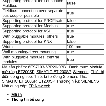
Supporting protocol for Foundation
false
Fieldbus
Fieldbus connection over separate
true
bus coupler possible
Supporting protocol for PROFIsafe
false
Supporting protocol for Modbus
true
Supporting protocol for ASI
true
With pluggable modules, others
true
Supporting protocol for KNX
false
Width
100 mm
Wall mounting/direct mounting
true
With pluggable modules, central
true
modules
Mã sản phẩm:
6ES7193-6BP20-0BB1
Danh mục:
Module
mở rộng ET200SP
,
SIMATIC ET 200SP
,
Siemens
,
Thiết bị
điện công nghiệp
,
Thiết bị tự động Siemens
Thẻ:
SIMATIC ET 200SP
,
ET200SP
Thương hiệu:
SIEMENS
Nhà cung cấp:
TP Newtech
Mô tả
Thông tin bổ sung