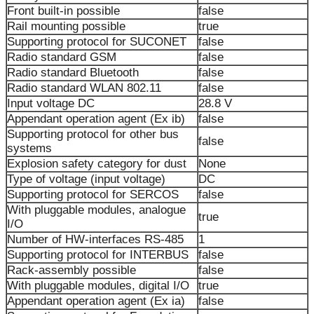
Front built-in possible
false
Rail mounting possible
true
Supporting protocol for SUCONET
false
Radio standard GSM
false
Radio standard Bluetooth
false
Radio standard WLAN 802.11
false
Input voltage DC
28.8 V
Appendant operation agent (Ex ib)
false
Supporting protocol for other bus
false
systems
Explosion safety category for dust
None
Type of voltage (input voltage)
DC
Supporting protocol for SERCOS
false
With pluggable modules, analogue
true
I/O
Number of HW-interfaces RS-485
1
Supporting protocol for INTERBUS
false
Rack-assembly possible
false
With pluggable modules, digital I/O
true
Appendant operation agent (Ex ia)
false