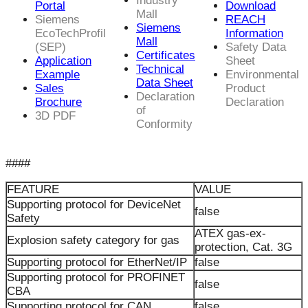
Industry
Portal
Download
Mall
Siemens
REACH
Siemens
EcoTechProfil
Information
Mall
(SEP)
Safety Data
Certificates
Application
Sheet
Technical
Example
Environmental
Data Sheet
Sales
Product
Declaration
Brochure
Declaration
of
3D PDF
Conformity
####
FEATURE
VALUE
Supporting protocol for DeviceNet
false
Safety
ATEX gas-ex-
Explosion safety category for gas
protection, Cat. 3G
Supporting protocol for EtherNet/IP
false
Supporting protocol for PROFINET
false
CBA
Supporting protocol for CAN
false