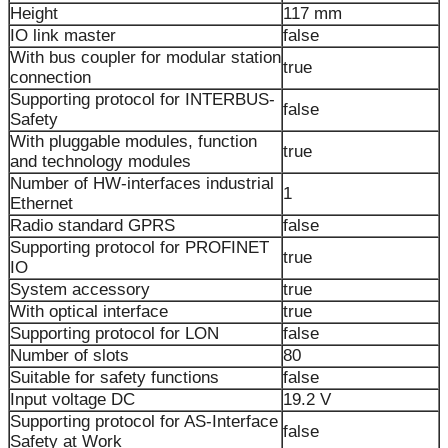
Height
117 mm
IO link master
false
With bus coupler for modular station
true
connection
Supporting protocol for INTERBUS-
false
Safety
With pluggable modules, function
true
and technology modules
Number of HW-interfaces industrial
1
Ethernet
Radio standard GPRS
false
Supporting protocol for PROFINET
true
IO
System accessory
true
With optical interface
true
Supporting protocol for LON
false
Number of slots
80
Suitable for safety functions
false
Input voltage DC
19.2 V
Supporting protocol for AS-Interface
false
Safety at Work