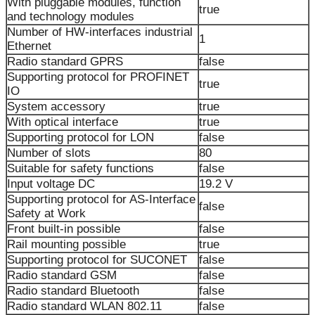
With pluggable modules, function
true
and technology modules
Number of HW-interfaces industrial
1
Ethernet
Radio standard GPRS
false
Supporting protocol for PROFINET
true
IO
System accessory
true
With optical interface
true
Supporting protocol for LON
false
Number of slots
80
Suitable for safety functions
false
Input voltage DC
19.2 V
Supporting protocol for AS-Interface
false
Safety at Work
Front built-in possible
false
Rail mounting possible
true
Supporting protocol for SUCONET
false
Radio standard GSM
false
Radio standard Bluetooth
false
Radio standard WLAN 802.11
false