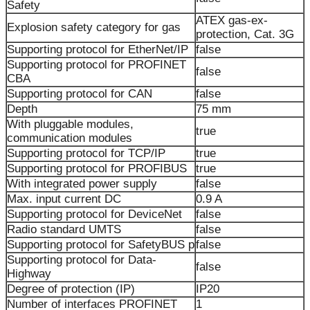
Safety
ATEX gas-ex-
Explosion safety category for gas
protection, Cat. 3G
Supporting protocol for EtherNet/IP
false
Supporting protocol for PROFINET
false
CBA
Supporting protocol for CAN
false
Depth
75 mm
With pluggable modules,
true
communication modules
Supporting protocol for TCP/IP
true
Supporting protocol for PROFIBUS
true
With integrated power supply
false
Max. input current DC
0.9 A
Supporting protocol for DeviceNet
false
Radio standard UMTS
false
Supporting protocol for SafetyBUS p
false
Supporting protocol for Data-
false
Highway
Degree of protection (IP)
IP20
Number of interfaces PROFINET
1