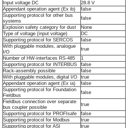
Input voltage DC
28.8 V
Appendant operation agent (Ex ib)
false
Supporting protocol for other bus
false
systems
Explosion safety category for dust
None
Type of voltage (input voltage)
DC
Supporting protocol for SERCOS
false
With pluggable modules, analogue
true
I/O
Number of HW-interfaces RS-485
1
Supporting protocol for INTERBUS
false
Rack-assembly possible
false
With pluggable modules, digital I/O
true
Appendant operation agent (Ex ia)
false
Supporting protocol for Foundation
false
Fieldbus
Fieldbus connection over separate
true
bus coupler possible
Supporting protocol for PROFIsafe
false
Supporting protocol for Modbus
true
Supporting protocol for ASI
true