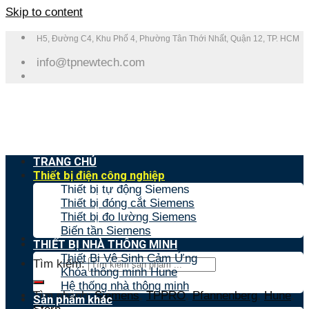
Skip to content
H5, Đường C4, Khu Phố 4, Phường Tân Thới Nhất, Quận 12, TP. HCM
info@tpnewtech.com
TRANG CHỦ
Thiết bị điện công nghiệp
Thiết bị tự động Siemens
Thiết bị đóng cắt Siemens
Thiết bị đo lường Siemens
Biến tần Siemens
THIẾT BỊ NHÀ THÔNG MINH
Thiết Bị Vệ Sinh Cảm Ứng
Tìm kiếm:
Khóa thông minh Hune
Hệ thống nhà thông minh
Tìm nhanh:
Siemens
,
TPPRO
,
Pfannenberg
,
Hune
,
Sản phẩm khác