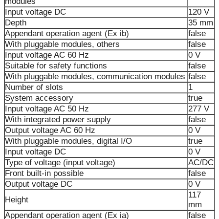
modules
Input voltage DC
120 V
Depth
35 mm
Appendant operation agent (Ex ib)
false
With pluggable modules, others
false
Input voltage AC 60 Hz
0 V
Suitable for safety functions
false
With pluggable modules, communication modules
false
Number of slots
1
System accessory
true
Input voltage AC 50 Hz
277 V
With integrated power supply
false
Output voltage AC 60 Hz
0 V
With pluggable modules, digital I/O
true
Input voltage DC
0 V
Type of voltage (input voltage)
AC/DC
Front built-in possible
false
Output voltage DC
0 V
117
Height
mm
Appendant operation agent (Ex ia)
false