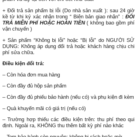
+ Đổi trả sản phẩm bị lỗi (Do nhà sản xuất ): sau 24 giờ
kề từ khi ký xác nhận trong “ Biên bản giao nhận” :
ĐỔI
TRẢ MIỄN PHÍ HOẶC HOÀN TIỀN
( không bao gồm phí
vận chuyển )
+ Sản phẩm “Không bị lỗi” hoặc “Bị lỗi” do NGƯỜI SỬ
DỤNG: Không áp dụng đổi trả hoặc khách hàng chịu chi
phí sửa chữa.
Điều kiện đổi trả:
– Còn hóa đơn mua hàng
– Còn đầy đủ hộp sản phẩm
– Còn đầy đủ phiếu bảo hành (nếu có) và phụ kiện đi kèm
– Quà khuyến mãi có giá trị (nếu có)
– Trường hợp thiếu các điều kiện trên: thu phí theo qui
định. Ngoài ra, KHÔNG thu thêm bất kỳ phí nào khác
– Tem bảo hành còn nguyên: không bị rách hoặc mờ