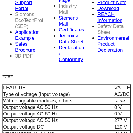
Page
Support
Product Note
Industry
Portal
Download
Mall
Siemens
REACH
Siemens
EcoTechProfil
Information
Mall
(SEP)
Safety Data
Certificates
Application
Sheet
Technical
Example
Environmental
Data Sheet
Sales
Product
Declaration
Brochure
Declaration
of
3D PDF
Conformity
####
FEATURE
VALUE
Type of voltage (input voltage)
AC/DC
With pluggable modules, others
false
Output voltage AC 50 Hz
0 V
Output voltage AC 60 Hz
0 V
Output voltage AC 50 Hz
277 V
Output voltage DC
120 V