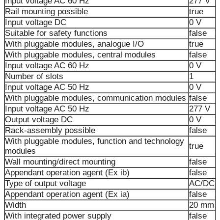
Input voltage AC 60 Hz
277 V
Rail mounting possible
true
Input voltage DC
0 V
Suitable for safety functions
false
With pluggable modules, analogue I/O
true
With pluggable modules, central modules
false
Input voltage AC 60 Hz
0 V
Number of slots
1
Input voltage AC 50 Hz
0 V
With pluggable modules, communication modules
false
Input voltage AC 50 Hz
277 V
Output voltage DC
0 V
Rack-assembly possible
false
With pluggable modules, function and technology
true
modules
Wall mounting/direct mounting
false
Appendant operation agent (Ex ib)
false
Type of output voltage
AC/DC
Appendant operation agent (Ex ia)
false
Width
20 mm
With integrated power supply
false