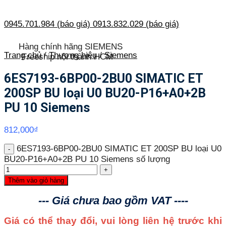
0945.701.984 (báo giá)
0913.832.029 (báo giá)
Hàng chính hãng SIEMENS
Trang chủ
/
Thương hiệu
/
Siemens
Freeship nội thành HCM
6ES7193-6BP00-2BU0 SIMATIC ET
200SP BU loại U0 BU20-P16+A0+2B
PU 10 Siemens
812,000
₫
6ES7193-6BP00-2BU0 SIMATIC ET 200SP BU loại U0
BU20-P16+A0+2B PU 10 Siemens số lượng
Thêm vào giỏ hàng
--- Giá chưa bao gồm VAT ----
Giá có thể thay đổi, vui lòng liên hệ trước khi