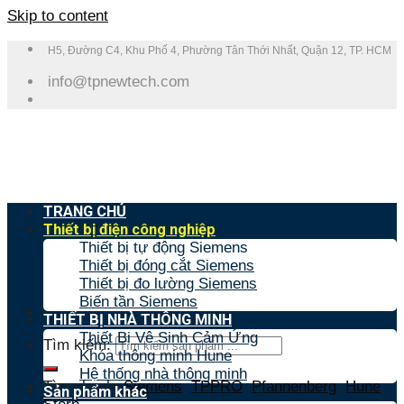
Skip to content
H5, Đường C4, Khu Phố 4, Phường Tân Thới Nhất, Quận 12, TP. HCM
info@tpnewtech.com
TRANG CHỦ
Thiết bị điện công nghiệp
Thiết bị tự động Siemens
Thiết bị đóng cắt Siemens
Thiết bị đo lường Siemens
Biến tần Siemens
THIẾT BỊ NHÀ THÔNG MINH
Thiết Bị Vệ Sinh Cảm Ứng
Tìm kiếm:
Khóa thông minh Hune
Hệ thống nhà thông minh
Tìm nhanh:
Siemens
,
TPPRO
,
Pfannenberg
,
Hune
,
Sản phẩm khác