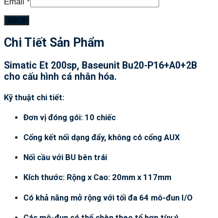
Email
*
Chi Tiết Sản Phẩm
Simatic Et 200sp, Baseunit Bu20-P16+A0+2B
cho cấu hình cá nhân hóa.
Kỹ thuật chi tiết:
Đơn vị đóng gói: 10 chiếc
Cổng kết nối dạng đẩy, không có cổng AUX
Nối cầu với BU bên trái
Kích thước: Rộng x Cao: 20mm x 117mm
Có khả năng mở rộng với tối đa 64 mô-đun I/O
Các mô-đun có thể chèn theo tổ hợp tùy ý