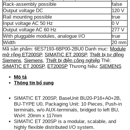
Rack-assembly possible
false
Output voltage DC
120 V
Rail mounting possible
true
Input voltage AC 50 Hz
0 V
Output voltage AC 60 Hz
277 V
With pluggable modules, analogue I/O
true
Width
20 mm
Mã sản phẩm:
6ES7193-6BP00-2BU0
Danh mục:
Module
mở rộng ET200SP
,
SIMATIC ET 200SP
,
Thiết bị tự động
Siemens
,
Siemens
,
Thiết bị điện công nghiệp
Thẻ:
SIMATIC ET 200SP
,
ET200SP
Thương hiệu:
SIEMENS
Mô tả
Thông tin bổ sung
SIMATIC ET 200SP, BaseUnit BU20-P16+A0+2B,
BU-TYPE U0, Packaging Unit: 10 Pieces, Push-in
terminals, w/o AUX-terminals, bridged to left BU,
WxH: 20mm x 117mm
SIMATIC ET 200SP is a modular, scalable, and
highly flexible distributed I/O system.