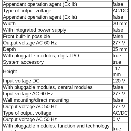
Appendant operation agent (Ex ib)
false
Type of output voltage
AC/DC
Appendant operation agent (Ex ia)
false
Width
20 mm
With integrated power supply
false
Front built-in possible
false
Output voltage AC 60 Hz
277 V
Depth
35 mm
With pluggable modules, digital I/O
true
System accessory
true
117
Height
mm
Input voltage DC
120 V
With pluggable modules, central modules
false
Input voltage AC 60 Hz
277 V
Wall mounting/direct mounting
false
Output voltage AC 50 Hz
277 V
Type of output voltage
AC/DC
Output voltage AC 50 Hz
0 V
With pluggable modules, function and technology
true