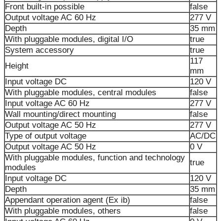
Front built-in possible
false
Output voltage AC 60 Hz
277 V
Depth
35 mm
With pluggable modules, digital I/O
true
System accessory
true
117
Height
mm
Input voltage DC
120 V
With pluggable modules, central modules
false
Input voltage AC 60 Hz
277 V
Wall mounting/direct mounting
false
Output voltage AC 50 Hz
277 V
Type of output voltage
AC/DC
Output voltage AC 50 Hz
0 V
With pluggable modules, function and technology
true
modules
Input voltage DC
120 V
Depth
35 mm
Appendant operation agent (Ex ib)
false
With pluggable modules, others
false