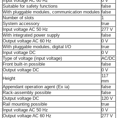
Input voltage AC 60 Hz
0 V
Suitable for safety functions
false
With pluggable modules, communication modules
false
Number of slots
1
System accessory
true
Input voltage AC 50 Hz
277 V
With integrated power supply
false
Output voltage AC 60 Hz
0 V
With pluggable modules, digital I/O
true
Input voltage DC
0 V
Type of voltage (input voltage)
AC/DC
Front built-in possible
false
Output voltage DC
0 V
117
Height
mm
Appendant operation agent (Ex ia)
false
Rack-assembly possible
false
Output voltage DC
120 V
Rail mounting possible
true
Input voltage AC 50 Hz
0 V
Output voltage AC 60 Hz
277 V