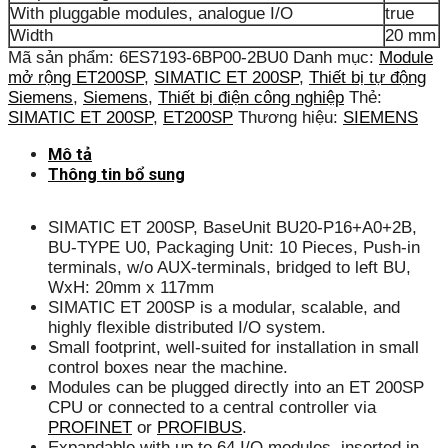
With pluggable modules, analogue I/O
true
Width
20 mm
Mã sản phẩm:
6ES7193-6BP00-2BU0
Danh mục:
Module
mở rộng ET200SP
,
SIMATIC ET 200SP
,
Thiết bị tự động
Siemens
,
Siemens
,
Thiết bị điện công nghiệp
Thẻ:
SIMATIC ET 200SP
,
ET200SP
Thương hiệu:
SIEMENS
Mô tả
Thông tin bổ sung
SIMATIC ET 200SP, BaseUnit BU20-P16+A0+2B,
BU-TYPE U0, Packaging Unit: 10 Pieces, Push-in
terminals, w/o AUX-terminals, bridged to left BU,
WxH: 20mm x 117mm
SIMATIC ET 200SP is a modular, scalable, and
highly flexible distributed I/O system.
Small footprint, well-suited for installation in small
control boxes near the machine.
Modules can be plugged directly into an ET 200SP
CPU or connected to a central controller via
PROFINET
or
PROFIBUS
.
Expandable with up to 64 I/O modules, inserted in