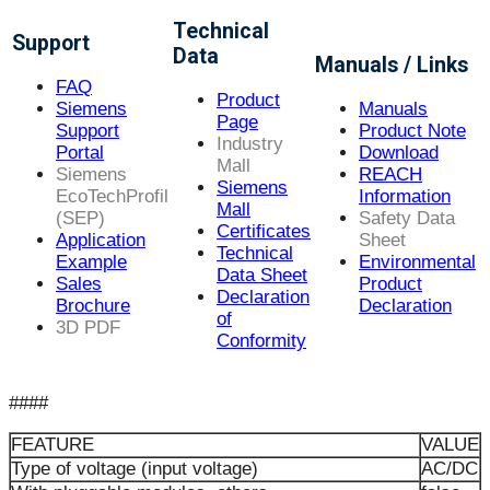
Technical
Support
Data
Manuals / Links
FAQ
Product
Siemens
Manuals
Page
Support
Product Note
Industry
Portal
Download
Mall
Siemens
REACH
Siemens
EcoTechProfil
Information
Mall
(SEP)
Safety Data
Certificates
Application
Sheet
Technical
Example
Environmental
Data Sheet
Sales
Product
Declaration
Brochure
Declaration
of
3D PDF
Conformity
####
FEATURE
VALUE
Type of voltage (input voltage)
AC/DC