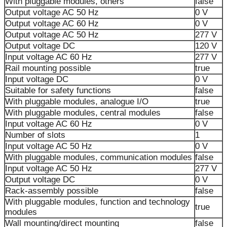
With pluggable modules, others
false
Output voltage AC 50 Hz
0 V
Output voltage AC 60 Hz
0 V
Output voltage AC 50 Hz
277 V
Output voltage DC
120 V
Input voltage AC 60 Hz
277 V
Rail mounting possible
true
Input voltage DC
0 V
Suitable for safety functions
false
With pluggable modules, analogue I/O
true
With pluggable modules, central modules
false
Input voltage AC 60 Hz
0 V
Number of slots
1
Input voltage AC 50 Hz
0 V
With pluggable modules, communication modules
false
Input voltage AC 50 Hz
277 V
Output voltage DC
0 V
Rack-assembly possible
false
With pluggable modules, function and technology
true
modules
Wall mounting/direct mounting
false