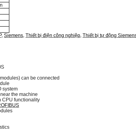
m
P
,
Siemens
,
Thiết bị điện công nghiệp
,
Thiết bị tự động Siemen
0S
F modules) can be connected
odule
O system
s near the machine
h CPU functionality
ROFIBUS
odules
stics