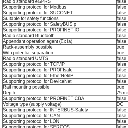
Radio standard eGPRS
false
Supporting protocol for Modbus
false
Supporting protocol for SUCONET
false
Suitable for safety functions
false
Supporting protocol for SafetyBUS p
false
Supporting protocol for PROFINET IO
false
Radio standard Bluetooth
false
Appendant operation agent (Ex ia)
false
Rack-assembly possible
true
With potential separation
true
Radio standard UMTS
false
Supporting protocol for TCP/IP
false
Supporting protocol for PROFIsafe
false
Supporting protocol for EtherNet/IP
false
Supporting protocol for DeviceNet
false
Rail mounting possible
true
Depth
75 m
Supporting protocol for PROFINET CBA
false
Voltage type (supply voltage)
DC
Supporting protocol for INTERBUS-Safety
false
Supporting protocol for CAN
false
Supporting protocol for LON
false
Supporting protocol for SERCOS
false