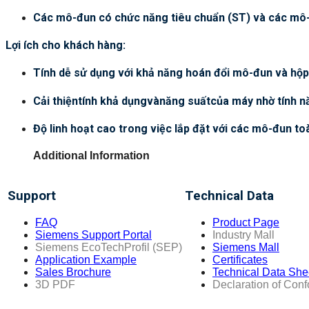
Các mô-đun có chức năng tiêu chuẩn (ST) và các mô
Lợi ích cho khách hàng:
Tính dễ sử dụng với khả năng hoán đổi mô-đun và hộp
Cải thiệntính khả dụngvànăng suấtcủa máy nhờ tính n
Độ linh hoạt cao trong việc lắp đặt với các mô-đun to
Additional Information
Support
Technical Data
FAQ
Product Page
Siemens Support Portal
Industry Mall
Siemens EcoTechProfil (SEP)
Siemens Mall
Application Example
Certificates
Sales Brochure
Technical Data She
3D PDF
Declaration of Conf