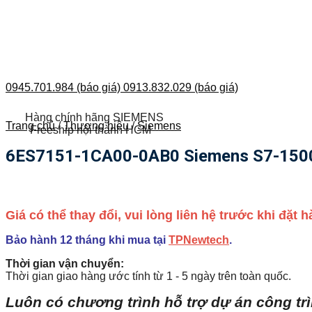
0945.701.984 (báo giá)
0913.832.029 (báo giá)
Hàng chính hãng SIEMENS
Trang chủ
/
Thương hiệu
/
Siemens
Freeship nội thành HCM
6ES7151-1CA00-0AB0 Siemens S7-1500 
Giá có thể thay đổi, vui lòng liên hệ trước khi đặt
Bảo hành 12 tháng khi mua tại
TPNewtech
.
Thời gian vận chuyển:
Thời gian giao hàng ước tính từ 1 - 5 ngày trên toàn quốc.
Luôn có chương trình hỗ trợ dự án công tr