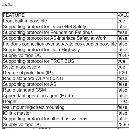
####
FEATURE
VAL
Front built-in possible
true
Supporting protocol for DeviceNet Safety
false
Supporting protocol for Foundation Fieldbus
false
Supporting protocol for AS-Interface Safety at Work
false
Fieldbus connection over separate bus coupler possible
false
Supporting protocol for Data-Highway
false
Supply voltage DC
20.4 
Supporting protocol for PROFIBUS
true
System accessory
true
Degree of protection (IP)
IP20
Radio standard WLAN 802.11
false
Supporting protocol for ASI
false
Radio standard GSM
false
Appendant operation agent (Ex ib)
false
Height
119.
Wall mounting/direct mounting
false
IO link master
false
Supporting protocol for other bus systems
false
Supply voltage DC
28.8 