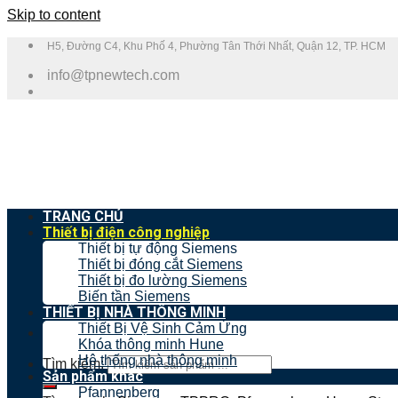
Skip to content
H5, Đường C4, Khu Phố 4, Phường Tân Thới Nhất, Quận 12, TP. HCM
info@tpnewtech.com
TRANG CHỦ
Thiết bị điện công nghiệp
Thiết bị tự động Siemens
Thiết bị đóng cắt Siemens
Thiết bị đo lường Siemens
Biến tần Siemens
THIẾT BỊ NHÀ THÔNG MINH
Thiết Bị Vệ Sinh Cảm Ứng
Khóa thông minh Hune
Hệ thống nhà thông minh
Tìm kiếm:
Sản phẩm khác
Pfannenberg