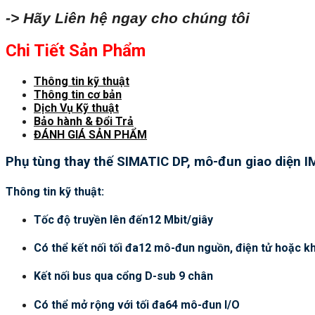
-> Hãy Liên hệ ngay cho chúng tôi
Chi Tiết Sản Phẩm
Thông tin kỹ thuật
Thông tin cơ bản
Dịch Vụ Kỹ thuật
Bảo hành & Đổi Trả
ĐÁNH GIÁ SẢN PHẨM
Phụ tùng thay thế SIMATIC DP, mô-đun giao diện I
Thông tin kỹ thuật:
Tốc độ truyền lên đến12 Mbit/giây
Có thể kết nối tối đa12 mô-đun nguồn, điện tử hoặc 
Kết nối bus qua cổng D-sub 9 chân
Có thể mở rộng với tối đa64 mô-đun I/O