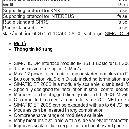
Width
45 m
Supporting protocol for KNX
false
Supporting protocol for INTERBUS
false
Radio standard GPRS
false
Radio standard LTE
false
Mã sản phẩm:
6ES7151-1CA00-0AB0
Danh mục:
SIMATIC D
Mô tả
Thông tin bổ sung
SIMATIC DP, interface module IM 151-1 Basic for ET 20
Transmission rate up to 12 Mbit/s
Max. 12 power, electronic or motor starter modules (no 
Bus connection via 9-pin D-sub including termination m
SIMATIC ET 200S is a modularly scalable, distributed I/
Specially designed for installation in small control boxe
Modules can be plugged directly into an ET 200S IM wit
Or connected to a central controller via
PROFINET
or
P
SIMATIC ET 200S can be expanded with up to 64 I/O m
Modules can be inserted in any combination
Comprehensive range of modules available
Many modules available with a wide variety of characteri
Improves scalability in regard to functionality and price