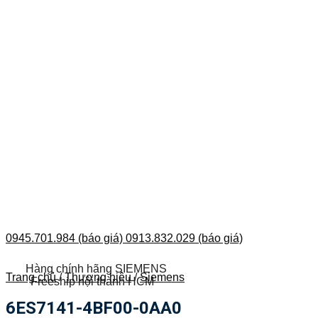
0945.701.984 (báo giá)
0913.832.029 (báo giá)
Hàng chính hãng SIEMENS
Trang chủ
/
Thương hiệu
/
Siemens
Freeship nội thành HCM
6ES7141-4BF00-0AA0