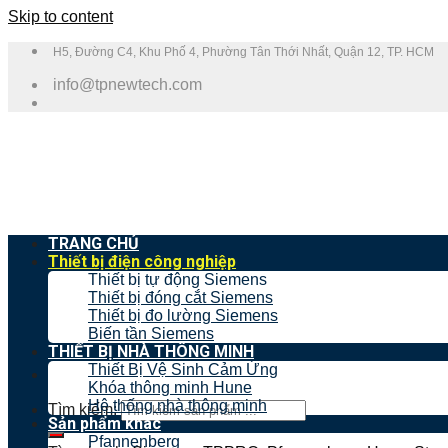
Skip to content
H5, Đường C4, Khu Phố 4, Phường Tân Thới Nhất, Quận 12, TP. HCM
info@tpnewtech.com
TRANG CHỦ
Thiết bị điện công nghiệp
Thiết bị tự động Siemens
Thiết bị đóng cắt Siemens
Thiết bị đo lường Siemens
Biến tần Siemens
THIẾT BỊ NHÀ THÔNG MINH
Thiết Bị Vệ Sinh Cảm Ứng
Khóa thông minh Hune
Hệ thống nhà thông minh
Tìm kiếm:
Sản phẩm khác
Pfannenberg