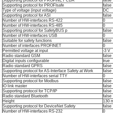
Supporting protocol for PROFINET CBA
false
Supporting protocol for PROFIsafe
false
Type of voltage (input voltage)
DC
Supporting protocol for ASI
false
Number of HW-interfaces RS-422
0
Number of HW-interfaces RS-485
0
Supporting protocol for SafetyBUS p
false
Number of HW-interfaces USB
0
Suitable for safety functions
false
Number of interfaces PROFINET
0
Permitted voltage at input
-3 V
Radio standard GSM
false
Digital inputs configurable
true
Radio standard GPRS
false
Supporting protocol for AS-Interface Safety at Work
false
Number of HW-interfaces serial TTY
0
Supporting protocol for Modbus
false
IO link master
false
Supporting protocol for TCP/IP
false
Radio standard Bluetooth
false
Height
130 
Supporting protocol for DeviceNet Safety
false
Number of HW-interfaces RS-232
0