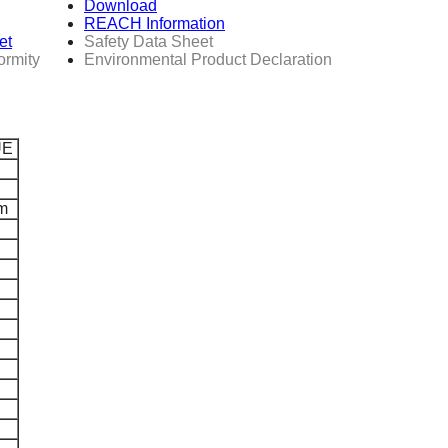
Download
REACH Information
et
Safety Data Sheet
ormity
Environmental Product Declaration
UE
m