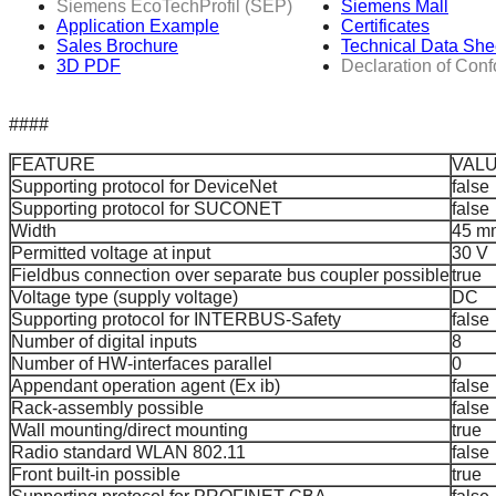
Siemens EcoTechProfil (SEP)
Siemens Mall
Application Example
Certificates
Sales Brochure
Technical Data She
3D PDF
Declaration of Conf
####
FEATURE
VAL
Supporting protocol for DeviceNet
false
Supporting protocol for SUCONET
false
Width
45 m
Permitted voltage at input
30 V
Fieldbus connection over separate bus coupler possible
true
Voltage type (supply voltage)
DC
Supporting protocol for INTERBUS-Safety
false
Number of digital inputs
8
Number of HW-interfaces parallel
0
Appendant operation agent (Ex ib)
false
Rack-assembly possible
false
Wall mounting/direct mounting
true
Radio standard WLAN 802.11
false
Front built-in possible
true