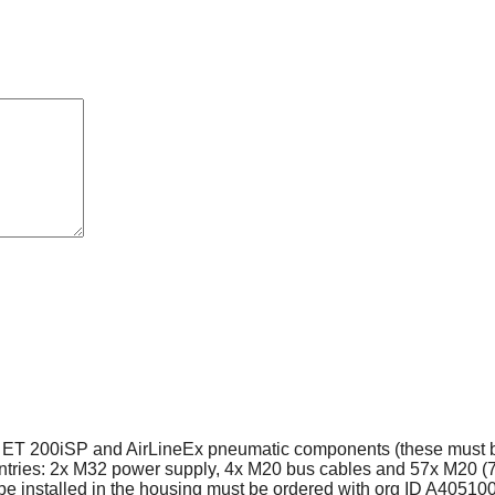
the ET 200iSP and AirLineEx pneumatic components (these must be 
ries: 2x M32 power supply, 4x M20 bus cables and 57x M20 (7-13
 installed in the housing must be ordered with org ID A405100