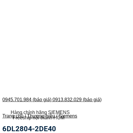
0945.701.984 (báo giá)
0913.832.029 (báo giá)
Hàng chính hãng SIEMENS
Trang chủ
/
Thương hiệu
/
Siemens
Freeship nội thành HCM
6DL2804-2DE40