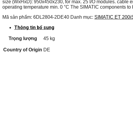
size (WxHxD): 950x450x230, for max. 25 I/O modules. cable ent
operating temperature min. 0 °C The SIMATIC components to be
Mã sản phẩm:
6DL2804-2DE40
Danh mục:
SIMATIC ET 200i
Thông tin bổ sung
Trọng lượng
45 kg
Country of Origin
DE