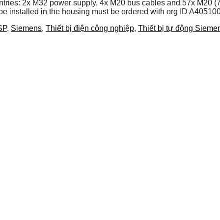
ries: 2x M32 power supply, 4x M20 bus cables and 57x M20 (7-13
 installed in the housing must be ordered with org ID A405100
SP
,
Siemens
,
Thiết bị điện công nghiệp
,
Thiết bị tự động Sieme