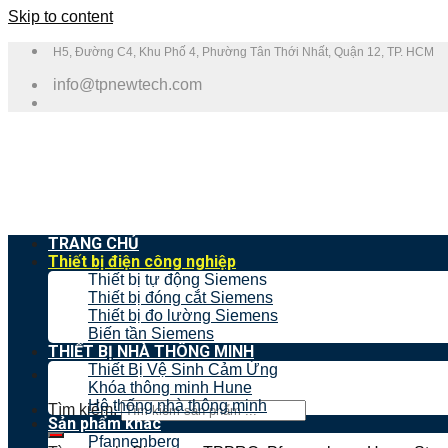
Skip to content
H5, Đường C4, Khu Phố 4, Phường Tân Thới Nhất, Quận 12, TP. HCM
info@tpnewtech.com
TRANG CHỦ
Thiết bị điện công nghiệp
Thiết bị tự động Siemens
Thiết bị đóng cắt Siemens
Thiết bị đo lường Siemens
Biến tần Siemens
THIẾT BỊ NHÀ THÔNG MINH
Thiết Bị Vệ Sinh Cảm Ứng
Khóa thông minh Hune
Hệ thống nhà thông minh
Tìm kiếm:
Sản phẩm khác
Pfannenberg