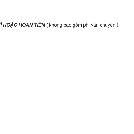
HÍ HOẶC HOÀN TIỀN
( không bao gồm phí vận chuyển )
.