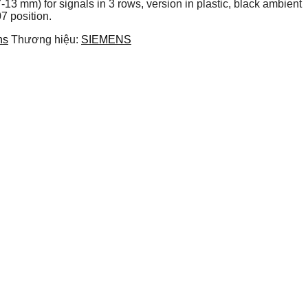
 mm) for signals in 3 rows, version in plastic, black ambient
7 position.
ns
Thương hiệu:
SIEMENS