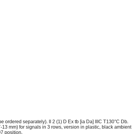
ordered separately). II 2 (1) D Ex tb [ia Da] IIIC T130°C Db.
 mm) for signals in 3 rows, version in plastic, black ambient
7 position.