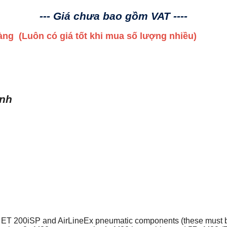
--- Giá chưa bao gồm VAT ----
 hàng
(Luôn có giá tốt khi mua số lượng nhiều)
ình
the ET 200iSP and AirLineEx pneumatic components (these must be 