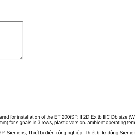
red for installation of the ET 200iSP. II 2D Ex tb IIIC Db size 
) for signals in 3 rows, plastic version. ambient operating t
SP
,
Siemens
,
Thiết bị điện công nghiệp
,
Thiết bị tự động Sieme