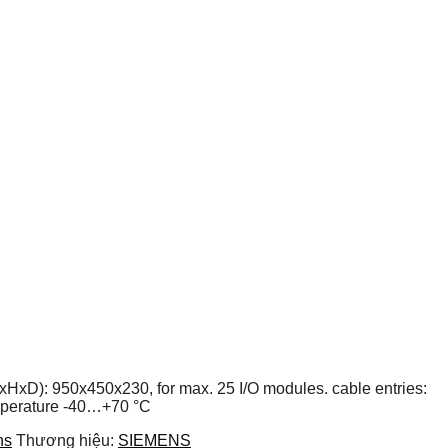
(WxHxD): 950x450x230, for max. 25 I/O modules. cable entries:
emperature -40…+70 °C
ns
Thương hiệu:
SIEMENS