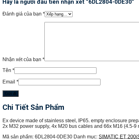
Hãy là người đầu tiên nhận xét “6DL2804-0DE30”
Đánh giá của bạn
*
Nhận xét của bạn
*
Tên
*
Email
*
Chi Tiết Sản Phẩm
Ex device made of stainless steel, IP65. empty enclosure prepa
2x M32 power supply, 4x M20 bus cables and 66x M16 (4.5-9 mm
Mã sản phẩm:
6DL2804-0DE30
Danh mục:
SIMATIC ET 200i