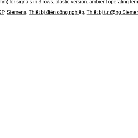
) for signals in 3 rows, plastic version. ambient operating t
SP
,
Siemens
,
Thiết bị điện công nghiệp
,
Thiết bị tự động Sieme