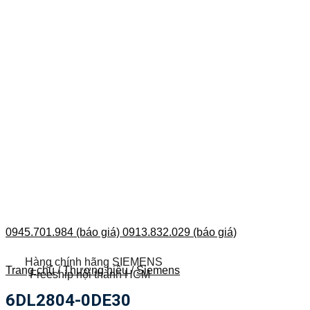
0945.701.984 (báo giá)
0913.832.029 (báo giá)
Hàng chính hãng SIEMENS
Trang chủ
/
Thương hiệu
/
Siemens
Freeship nội thành HCM
6DL2804-0DE30