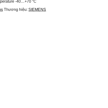
emperature -40…+70 °C
ns
Thương hiệu:
SIEMENS