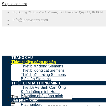
Skip to content
H5, Đường C4, Khu Phố 4, Phường Tân Thới Nhất, Quận 12, TP. HCM
info@tpnewtech.com
TRANG CHỦ
Thiết bị điện công nghiệp
Thiết bị tự động Siemens
Thiết bị đóng cắt Siemens
Thiết bị đo lường Siemens
Biến tần Siemens
THIẾT BỊ NHÀ THÔNG MINH
Thiết Bị Vệ Sinh Cảm Ứng
Khóa thông minh Hune
Hệ thống nhà thông minh
Tìm kiếm:
Sản phẩm khác
Pfannenberg