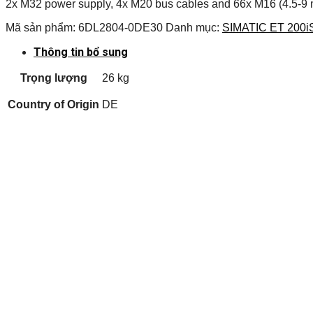
2x M32 power supply, 4x M20 bus cables and 66x M16 (4.5-9 mm
Mã sản phẩm:
6DL2804-0DE30
Danh mục:
SIMATIC ET 200i
Thông tin bổ sung
Trọng lượng
26 kg
Country of Origin
DE