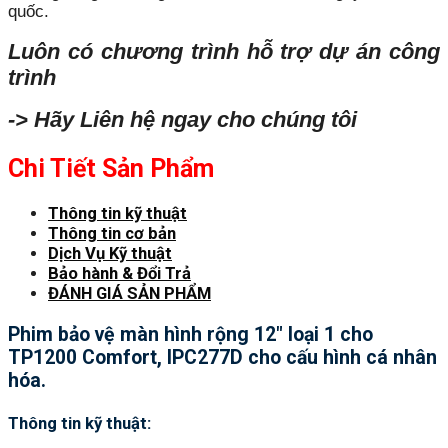
quốc.
Luôn có chương trình hỗ trợ dự án công
trình
-> Hãy Liên hệ ngay cho chúng tôi
Chi Tiết Sản Phẩm
Thông tin kỹ thuật
Thông tin cơ bản
Dịch Vụ Kỹ thuật
Bảo hành & Đổi Trả
ĐÁNH GIÁ SẢN PHẨM
Phim bảo vệ màn hình rộng 12″ loại 1 cho
TP1200 Comfort, IPC277D cho cấu hình cá nhân
hóa.
Thông tin kỹ thuật: