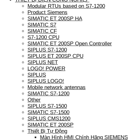
Modular RTUs based on S7-1200
Product Siemens
SIMATIC ET 200SP HA
SIMATIC S7
SIMATIC CF
S7-1200 CPU
SIMATIC ET 200SP Open Controller
SIPLUS S7-1200
SIPLUS ET 200SP CPU
SIPLUS NET
LOGO! POWER
SIPLUS
SIPLUS LOGO!
Mobile network antennas
SIMATIC S7-1200
Other
SIPLUS S7-1500
SIMATIC S7-1500
SIPLUS CMS1200
SIMATIC ET 200SP
Thiết Bị Tự Động
Màn Hình HMI Chính Hãng SIEMENS