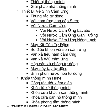
Thiết bị thông minh
Giải pháp nhà thông minh
Thiết Bị Vệ Sinh Cảm Ứng
Thùng rác tự động
Vòi cảm ứng cao cấp Stern
Vòi Nước Cảm Ứng
Vòi Nước Cảm Ứng Lavabo
Vòi Nước Cảm Ứng Gắn Tường
Vòi Nước Cảm Ứng Nóng Lạnh
Máy Xịt Cồn Tự Động
Bộ điều khiển vòi sen cảm ứng
Van xả tiểu nam cảm ứng
Van xả WC cảm ứng
Hộp cấp xà phòng tự động
Máy sấy tay tự động
Bình phun nước hoa tự động
Khóa thông minh Hune
Công tắc tiết kiệm điện
Khóa tủ kệ thông minh
Khóa cửa khách sạn thông minh
Khóa cửa căn hộ thông minh
Khóa phòng tắm thông minh
THIẾT BỊ ĐIỆN CÔNG NGHIỆP