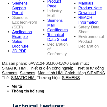
Product
Siemens
Manuals
Page
Support
Product Note
Industry
Portal
Download
Mall
Siemens
REACH
Siemens
EcoTechProfil
Information
Mall
(SEP)
Safety Data
Certificates
Application
Sheet
Technical
Example
Environmental
Data Sheet
Sales
Product
Declaration
Brochure
Declaration
of
3D PDF
Conformity
Mã sản phẩm:
6AV2124-6MJ00-0AX0
Danh mục:
SIMATIC HMI
,
Thiết bị điện công nghiệp
,
Thiết bị tự động
Siemens
,
Siemens
,
Màn Hình HMI Chính Hãng SIEMENS
Thẻ:
SIMATIC HMI
Thương hiệu:
SIEMENS
Mô tả
Thông tin bổ sung
Technical Features: