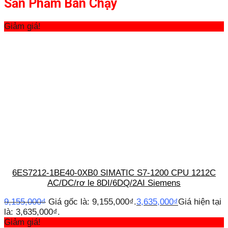
Sản Phẩm Bán Chạy
Giảm giá!
6ES7212-1BE40-0XB0 SIMATIC S7-1200 CPU 1212C
AC/DC/rơ le 8DI/6DQ/2AI Siemens
9,155,000
₫
Giá gốc là: 9,155,000₫.
3,635,000
₫
Giá hiện tại
là: 3,635,000₫.
Giảm giá!