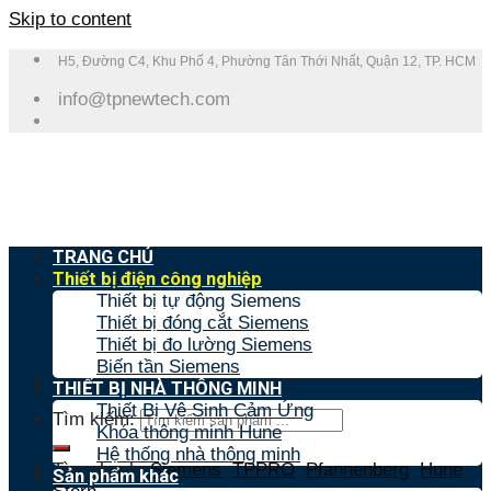
Skip to content
H5, Đường C4, Khu Phố 4, Phường Tân Thới Nhất, Quận 12, TP. HCM
info@tpnewtech.com
TRANG CHỦ
Thiết bị điện công nghiệp
Thiết bị tự động Siemens
Thiết bị đóng cắt Siemens
Thiết bị đo lường Siemens
Biến tần Siemens
THIẾT BỊ NHÀ THÔNG MINH
Thiết Bị Vệ Sinh Cảm Ứng
Tìm kiếm:
Khóa thông minh Hune
Hệ thống nhà thông minh
Tìm nhanh:
Siemens
,
TPPRO
,
Pfannenberg
,
Hune
,
Sản phẩm khác