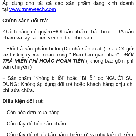
Áp dụng cho tất cả các sản phẩm đang kinh doanh
tại
www.tpnewtech.com
Chính sách đổi trả:
Khách hàng có quyền ĐỔI sản phẩm khác hoặc TRẢ sản
phẩm và lấy lại tiền với chi tiết như sau:
+ Đổi trả sản phẩm bị lỗi (Do nhà sản xuất ): sau 24 giờ
kề từ khi ký xác nhận trong “ Biên bản giao nhận” :
ĐỔI
TRẢ MIỄN PHÍ HOẶC HOÀN TIỀN
( không bao gồm phí
vận chuyển )
+ Sản phẩm “Không bị lỗi” hoặc “Bị lỗi” do NGƯỜI SỬ
DỤNG: Không áp dụng đổi trả hoặc khách hàng chịu chi
phí sửa chữa.
Điều kiện đổi trả:
– Còn hóa đơn mua hàng
– Còn đầy đủ hộp sản phẩm
– Còn đầy đủ phiếu bảo hành (nếu có) và phụ kiện đi kèm