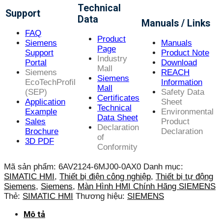
Technical
Support
Data
Manuals / Links
FAQ
Product
Siemens
Manuals
Page
Support
Product Note
Industry
Portal
Download
Mall
Siemens
REACH
Siemens
EcoTechProfil
Information
Mall
(SEP)
Safety Data
Certificates
Application
Sheet
Technical
Example
Environmental
Data Sheet
Sales
Product
Declaration
Brochure
Declaration
of
3D PDF
Conformity
Mã sản phẩm:
6AV2124-6MJ00-0AX0
Danh mục:
SIMATIC HMI
,
Thiết bị điện công nghiệp
,
Thiết bị tự động
Siemens
,
Siemens
,
Màn Hình HMI Chính Hãng SIEMENS
Thẻ:
SIMATIC HMI
Thương hiệu:
SIEMENS
Mô tả