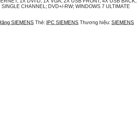
ETHERNET, 1X DVI-D, 1X VGA, 2X USB FRONT, 4X USB BACK,
E), SINGLE CHANNEL; DVD+/-RW; WINDOWS 7 ULTIMATE
 Hãng SIEMENS
Thẻ:
IPC SIEMENS
Thương hiệu:
SIEMENS