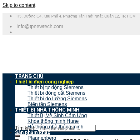
Skip to content
H5, Đường C4, Khu Phố 4, Phường Tân Thới Nhất, Quận 12, TP. HCM
info@tpnewtech.com
TRANG CHỦ
Thiết bị điện công nghiệp
Thiết bị tự động Siemens
Thiết bị đóng cắt Siemens
Thiết bị đo lường Siemens
Biến tần Siemens
THIẾT BỊ NHÀ THÔNG MINH
Thiết Bị Vệ Sinh Cảm Ứng
Khóa thông minh Hune
Hệ thống nhà thông minh
Tìm kiếm:
Sản phẩm khác
Pfannenberg