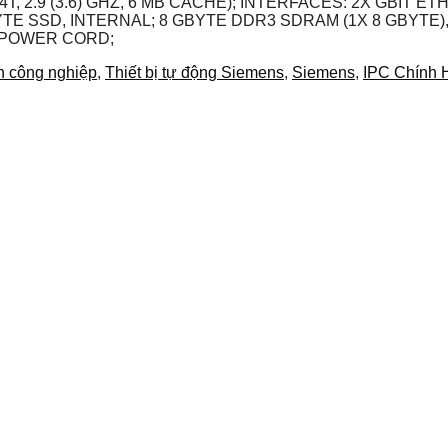
/4T, 2.9 (3.6) GHZ, 6 MB CACHE); INTERFACES: 2X GBIT 
6 BYTE SSD, INTERNAL; 8 GBYTE DDR3 SDRAM (1X 8 GBYT
O POWER CORD;
ện công nghiệp
,
Thiết bị tự động Siemens
,
Siemens
,
IPC Chính