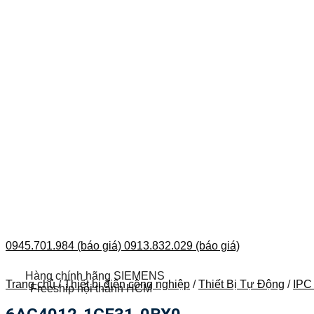
0945.701.984 (báo giá)
0913.832.029 (báo giá)
Hàng chính hãng SIEMENS
Trang chủ
/
Thiết bị điện công nghiệp
/
Thiết Bị Tự Động
/
IPC
Freeship nội thành HCM