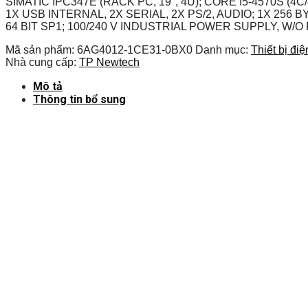
SIMATIC IPC347E (RACK PC, 19″, 4U); CORE I5-4570S (4C
1X USB INTERNAL, 2X SERIAL, 2X PS/2, AUDIO; 1X 25
64 BIT SP1; 100/240 V INDUSTRIAL POWER SUPPLY, W/
Mã sản phẩm:
6AG4012-1CE31-0BX0
Danh mục:
Thiết bị đi
Nhà cung cấp:
TP Newtech
Mô tả
Thông tin bổ sung