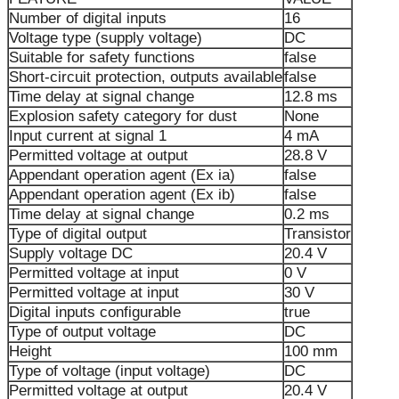
Number of digital inputs
16
Voltage type (supply voltage)
DC
Suitable for safety functions
false
Short-circuit protection, outputs available
false
Time delay at signal change
12.8 ms
Explosion safety category for dust
None
Input current at signal 1
4 mA
Permitted voltage at output
28.8 V
Appendant operation agent (Ex ia)
false
Appendant operation agent (Ex ib)
false
Time delay at signal change
0.2 ms
Type of digital output
Transistor
Supply voltage DC
20.4 V
Permitted voltage at input
0 V
Permitted voltage at input
30 V
Digital inputs configurable
true
Type of output voltage
DC
Height
100 mm
Type of voltage (input voltage)
DC
Permitted voltage at output
20.4 V