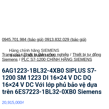
0945.701.984 (báo giá)
0913.832.029 (báo giá)
Hàng chính hãng SIEMENS
Trang chủ
/
Thiết bị điện công nghiệp
/
Thiết bị tự động
Freeship nội thành HCM
Siemens
/
PLC S7-1200 CHÍNH HÃNG SIEMENS
6AG1223-1BL32-4XB0 SIPLUS S7-
1200 SM 1223 DI 16×24 V DC DQ
16×24 V DC Với lớp phủ bảo vệ dựa
trên 6ES7223-1BL32-0XB0 Siemens
20,915,000
₫