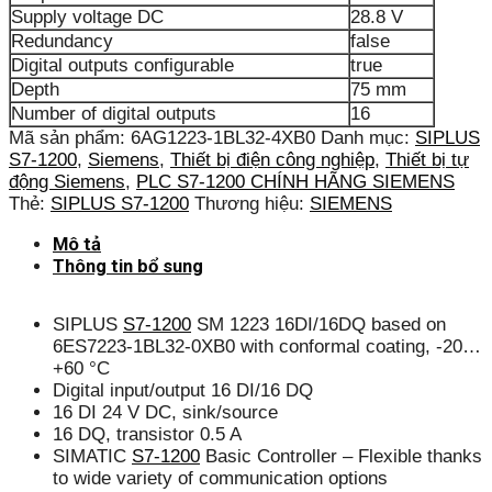
Supply voltage DC
28.8 V
Redundancy
false
Digital outputs configurable
true
Depth
75 mm
Number of digital outputs
16
Mã sản phẩm:
6AG1223-1BL32-4XB0
Danh mục:
SIPLUS
S7-1200
,
Siemens
,
Thiết bị điện công nghiệp
,
Thiết bị tự
động Siemens
,
PLC S7-1200 CHÍNH HÃNG SIEMENS
Thẻ:
SIPLUS S7-1200
Thương hiệu:
SIEMENS
Mô tả
Thông tin bổ sung
SIPLUS
S7-1200
SM 1223 16DI/16DQ based on
6ES7223-1BL32-0XB0 with conformal coating, -20…
+60 °C
Digital input/output 16 DI/16 DQ
16 DI 24 V DC, sink/source
16 DQ, transistor 0.5 A
SIMATIC
S7-1200
Basic Controller – Flexible thanks
to wide variety of communication options