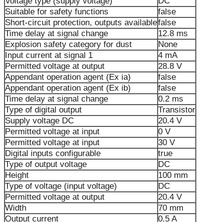
Voltage type (supply voltage)
DC
Suitable for safety functions
false
Short-circuit protection, outputs available
false
Time delay at signal change
12.8 ms
Explosion safety category for dust
None
Input current at signal 1
4 mA
Permitted voltage at output
28.8 V
Appendant operation agent (Ex ia)
false
Appendant operation agent (Ex ib)
false
Time delay at signal change
0.2 ms
Type of digital output
Transistor
Supply voltage DC
20.4 V
Permitted voltage at input
0 V
Permitted voltage at input
30 V
Digital inputs configurable
true
Type of output voltage
DC
Height
100 mm
Type of voltage (input voltage)
DC
Permitted voltage at output
20.4 V
Width
70 mm
Output current
0.5 A