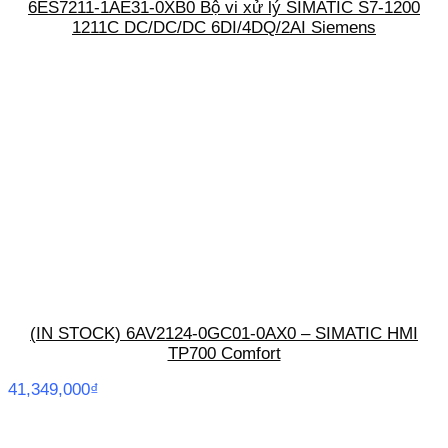
6ES7211-1AE31-0XB0 Bộ vi xử lý SIMATIC S7-1200
1211C DC/DC/DC 6DI/4DQ/2AI Siemens
(IN STOCK) 6AV2124-0GC01-0AX0 – SIMATIC HMI
TP700 Comfort
41,349,000
₫