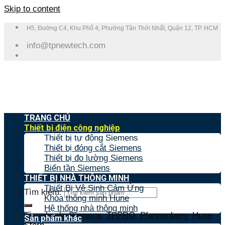
Skip to content
H5, Đường C4, Khu Phố 4, Phường Tân Thới Nhất, Quận 12, TP. HCM
info@tpnewtech.com
TRANG CHỦ
Thiết bị điện công nghiệp
Thiết bị tự động Siemens
Thiết bị đóng cắt Siemens
Thiết bị đo lường Siemens
Biến tần Siemens
THIẾT BỊ NHÀ THÔNG MINH
Thiết Bị Vệ Sinh Cảm Ứng
Tìm kiếm:
Khóa thông minh Hune
Hệ thống nhà thông minh
Tìm nhanh:
Siemens
,
TPPRO
,
Pfannenberg
,
Hune
,
Sản phẩm khác