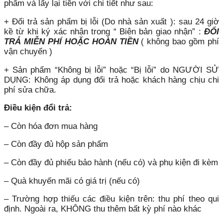
phẩm và lấy lại tiền với chi tiết như sau:
+ Đổi trả sản phẩm bị lỗi (Do nhà sản xuất ): sau 24 giờ
kề từ khi ký xác nhận trong “ Biên bản giao nhận” :
ĐỔI
TRẢ MIỄN PHÍ HOẶC HOÀN TIỀN
( không bao gồm phí
vận chuyển )
+ Sản phẩm “Không bị lỗi” hoặc “Bị lỗi” do NGƯỜI SỬ
DỤNG: Không áp dụng đổi trả hoặc khách hàng chịu chi
phí sửa chữa.
Điều kiện đổi trả:
– Còn hóa đơn mua hàng
– Còn đầy đủ hộp sản phẩm
– Còn đầy đủ phiếu bảo hành (nếu có) và phụ kiện đi kèm
– Quà khuyến mãi có giá trị (nếu có)
– Trường hợp thiếu các điều kiện trên: thu phí theo qui
định. Ngoài ra, KHÔNG thu thêm bất kỳ phí nào khác