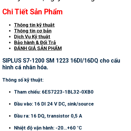
Chi Tiết Sản Phẩm
Thông tin kỹ thuật
Thông tin cơ bản
Dịch Vụ Kỹ thuật
Bảo hành & Đổi Trả
ĐÁNH GIÁ SẢN PHẨM
SIPLUS S7-1200 SM 1223 16DI/16DQ cho cấu
hình cá nhân hóa.
Thông số kỹ thuật:
Tham chiếu: 6ES7223-1BL32-0XB0
Đầu vào: 16 DI 24 V DC, sink/source
Đầu ra: 16 DQ, transistor 0,5 A
Nhiệt độ vận hành: -20…+60 °C