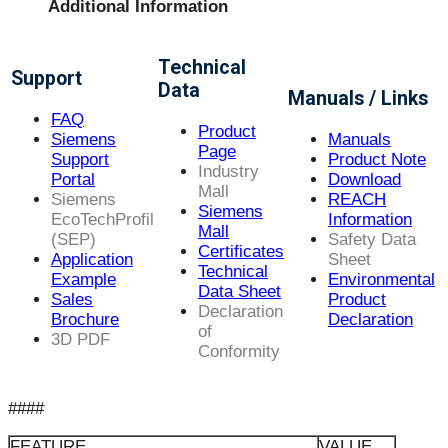
Additional Information
Technical
Support
Data
Manuals / Links
FAQ
Product
Siemens
Manuals
Page
Support
Product Note
Industry
Portal
Download
Mall
Siemens
REACH
Siemens
EcoTechProfil
Information
Mall
(SEP)
Safety Data
Certificates
Application
Sheet
Technical
Example
Environmental
Data Sheet
Sales
Product
Declaration
Brochure
Declaration
of
3D PDF
Conformity
####
FEATURE
VALUE