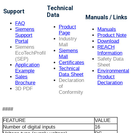
Technical
Support
Data
Manuals / Links
FAQ
Product
Siemens
Manuals
Page
Support
Product Note
Industry
Portal
Download
Mall
Siemens
REACH
Siemens
EcoTechProfil
Information
Mall
(SEP)
Safety Data
Certificates
Application
Sheet
Technical
Example
Environmental
Data Sheet
Sales
Product
Declaration
Brochure
Declaration
of
3D PDF
Conformity
####
FEATURE
VALUE
Number of digital inputs
16