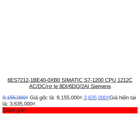
6ES7212-1BE40-0XB0 SIMATIC S7-1200 CPU 1212C
AC/DC/rơ le 8DI/6DQ/2AI Siemens
9,155,000
₫
Giá gốc là: 9,155,000₫.
3,635,000
₫
Giá hiện tại
là: 3,635,000₫.
Giảm giá!