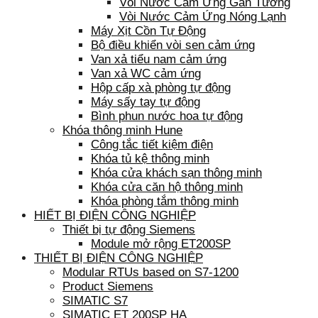
Vòi Nước Cảm Ứng Gắn Tường
Vòi Nước Cảm Ứng Nóng Lạnh
Máy Xịt Cồn Tự Động
Bộ điều khiển vòi sen cảm ứng
Van xả tiểu nam cảm ứng
Van xả WC cảm ứng
Hộp cấp xà phòng tự động
Máy sấy tay tự động
Bình phun nước hoa tự động
Khóa thông minh Hune
Công tắc tiết kiệm điện
Khóa tủ kệ thông minh
Khóa cửa khách sạn thông minh
Khóa cửa căn hộ thông minh
Khóa phòng tắm thông minh
HIẾT BỊ ĐIỆN CÔNG NGHIỆP
Thiết bị tự động Siemens
Module mở rộng ET200SP
THIẾT BỊ ĐIỆN CÔNG NGHIỆP
Modular RTUs based on S7-1200
Product Siemens
SIMATIC S7
SIMATIC ET 200SP HA