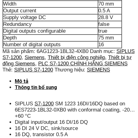
Width
70 mm
Output current
0.5 A
Supply voltage DC
28.8 V
Redundancy
false
Digital outputs configurable
true
Depth
75 mm
Number of digital outputs
16
Mã sản phẩm:
6AG1223-1BL32-4XB0
Danh mục:
SIPLUS
S7-1200
,
Siemens
,
Thiết bị điện công nghiệp
,
Thiết bị tự
động Siemens
,
PLC S7-1200 CHÍNH HÃNG SIEMENS
Thẻ:
SIPLUS S7-1200
Thương hiệu:
SIEMENS
Mô tả
Thông tin bổ sung
SIPLUS
S7-1200
SM 1223 16DI/16DQ based on
6ES7223-1BL32-0XB0 with conformal coating, -20…
+60 °C
Digital input/output 16 DI/16 DQ
16 DI 24 V DC, sink/source
16 DQ, transistor 0.5 A