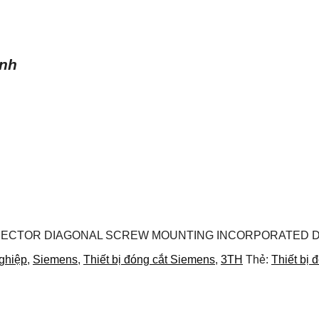
ình
NNECTOR DIAGONAL SCREW MOUNTING INCORPORATED DI
nghiệp
,
Siemens
,
Thiết bị đóng cắt Siemens
,
3TH
Thẻ:
Thiết bị