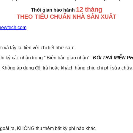
12 tháng
Thời gian bảo hành
THEO TIÊU CHUẨN NHÀ SẢN XUẤT
newtech.com
lấy lại tiền với chi tiết như sau:
khi ký xác nhận trong “ Biên bản giao nhận” :
ĐỔI TRẢ MIỄN P
Không áp dụng đổi trả hoặc khách hàng chịu chi phí sửa chữa
 Ngoài ra, KHÔNG thu thêm bất kỳ phí nào khác