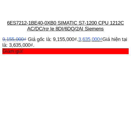
6ES7212-1BE40-0XB0 SIMATIC S7-1200 CPU 1212C
AC/DC/rơ le 8DI/6DQ/2AI Siemens
9,155,000
₫
Giá gốc là: 9,155,000₫.
3,635,000
₫
Giá hiện tại
là: 3,635,000₫.
Giảm giá!