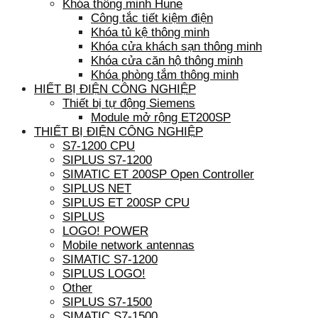
Khóa thông minh Hune
Công tắc tiết kiệm điện
Khóa tủ kệ thông minh
Khóa cửa khách sạn thông minh
Khóa cửa căn hộ thông minh
Khóa phòng tắm thông minh
HIẾT BỊ ĐIỆN CÔNG NGHIỆP
Thiết bị tự động Siemens
Module mở rộng ET200SP
THIẾT BỊ ĐIỆN CÔNG NGHIỆP
S7-1200 CPU
SIPLUS S7-1200
SIMATIC ET 200SP Open Controller
SIPLUS NET
SIPLUS ET 200SP CPU
SIPLUS
LOGO! POWER
Mobile network antennas
SIMATIC S7-1200
SIPLUS LOGO!
Other
SIPLUS S7-1500
SIMATIC S7-1500