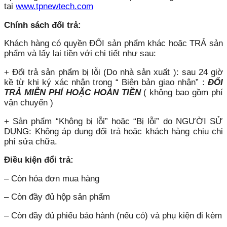
tại
www.tpnewtech.com
Chính sách đổi trả:
Khách hàng có quyền ĐỔI sản phẩm khác hoặc TRẢ sản
phẩm và lấy lại tiền với chi tiết như sau:
+ Đổi trả sản phẩm bị lỗi (Do nhà sản xuất ): sau 24 giờ
kề từ khi ký xác nhận trong “ Biên bản giao nhận” :
ĐỔI
TRẢ MIỄN PHÍ HOẶC HOÀN TIỀN
( không bao gồm phí
vận chuyển )
+ Sản phẩm “Không bị lỗi” hoặc “Bị lỗi” do NGƯỜI SỬ
DỤNG: Không áp dụng đổi trả hoặc khách hàng chịu chi
phí sửa chữa.
Điều kiện đổi trả:
– Còn hóa đơn mua hàng
– Còn đầy đủ hộp sản phẩm
– Còn đầy đủ phiếu bảo hành (nếu có) và phụ kiện đi kèm