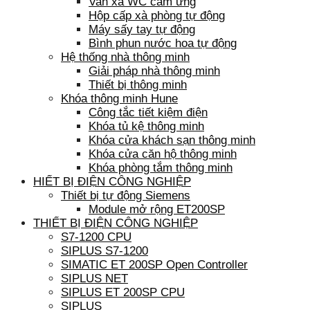
Van xả WC cảm ứng
Hộp cấp xà phòng tự động
Máy sấy tay tự động
Bình phun nước hoa tự động
Hệ thống nhà thông minh
Giải pháp nhà thông minh
Thiết bị thông minh
Khóa thông minh Hune
Công tắc tiết kiệm điện
Khóa tủ kệ thông minh
Khóa cửa khách sạn thông minh
Khóa cửa căn hộ thông minh
Khóa phòng tắm thông minh
HIẾT BỊ ĐIỆN CÔNG NGHIỆP
Thiết bị tự động Siemens
Module mở rộng ET200SP
THIẾT BỊ ĐIỆN CÔNG NGHIỆP
S7-1200 CPU
SIPLUS S7-1200
SIMATIC ET 200SP Open Controller
SIPLUS NET
SIPLUS ET 200SP CPU
SIPLUS