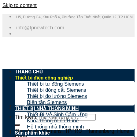
Skip to content
H5, Đường C4, Khu Phố 4, Phường Tân Thới Nhất, Quận 12, TP. HCM
info@tpnewtech.com
TRANG CHỦ
Thiết bị điện công nghiệp
Thiết bị tự động Siemens
Thiết bị đóng cắt Siemens
Thiết bị đo lường Siemens
Biến tần Siemens
THIẾT BỊ NHÀ THÔNG MINH
Thiết Bị Vệ Sinh Cảm Ứng
Tìm kiếm:
Khóa thông minh Hune
Hệ thống nhà thông minh
Tìm nhanh:
Siemens
,
TPPRO
,
Pfannenberg
,
Hune
,
Sản phẩm khác