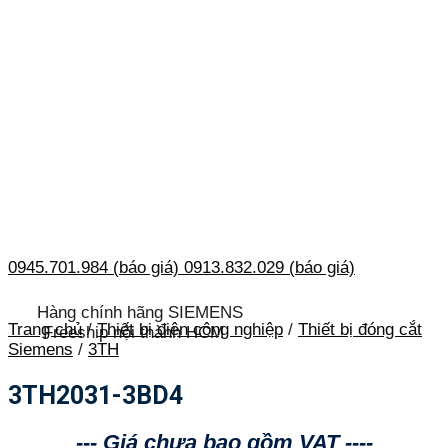
0945.701.984 (báo giá)
0913.832.029 (báo giá)
Hàng chính hãng SIEMENS
Trang chủ
/
Thiết bị điện công nghiệp
/
Thiết bị đóng cắt
Freeship nội thành HCM
Siemens
/
3TH
3TH2031-3BD4
--- Giá chưa bao gồm VAT ----