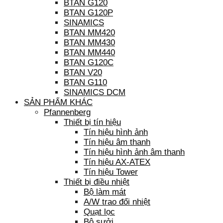
BTAN G120
BTAN G120P
SINAMICS
BTAN MM420
BTAN MM430
BTAN MM440
BTAN G120C
BTAN V20
BTAN G110
SINAMICS DCM
SẢN PHẨM KHÁC
Pfannenberg
Thiết bị tín hiệu
Tín hiệu hình ảnh
Tín hiệu âm thanh
Tín hiệu hình ảnh âm thanh
Tín hiệu AX-ATEX
Tín hiệu Tower
Thiết bị điều nhiệt
Bộ làm mát
A/W trao đổi nhiệt
Quạt lọc
Bộ sưởi