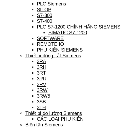
PLC Siemens
SITOP
S7-300
S7-400
PLC S7-1200 CHÍNH HÃNG SIEMENS
SIMATIC S7-1200
SOFTWARE
REMOTE IO
PHỤ KIỆN SIEMENS
Thiết bị đóng cắt Siemens
3RA
3RH
3RT
3RU
3RV
3RW
3RW5
3SB
3TH
Thiết bị đo lường Siemens
CÁC LOẠI PHỤ KIỆN
Biến tần Siemens