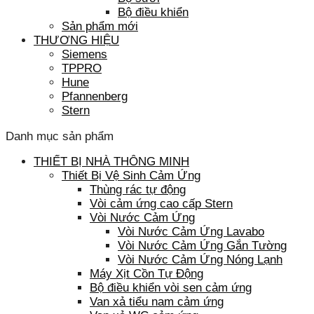
Bộ điều khiển
Sản phẩm mới
THƯƠNG HIỆU
Siemens
TPPRO
Hune
Pfannenberg
Stern
Danh mục sản phẩm
THIẾT BỊ NHÀ THÔNG MINH
Thiết Bị Vệ Sinh Cảm Ứng
Thùng rác tự động
Vòi cảm ứng cao cấp Stern
Vòi Nước Cảm Ứng
Vòi Nước Cảm Ứng Lavabo
Vòi Nước Cảm Ứng Gắn Tường
Vòi Nước Cảm Ứng Nóng Lạnh
Máy Xịt Cồn Tự Động
Bộ điều khiển vòi sen cảm ứng
Van xả tiểu nam cảm ứng