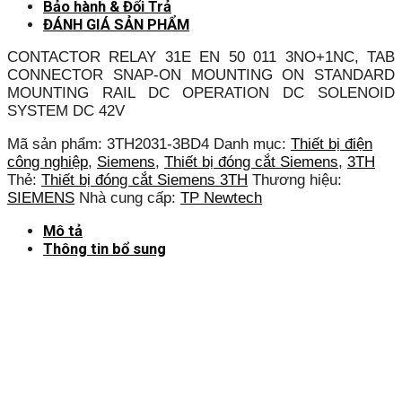
Bảo hành & Đổi Trả
ĐÁNH GIÁ SẢN PHẨM
CONTACTOR RELAY 31E EN 50 011 3NO+1NC, TAB
CONNECTOR SNAP-ON MOUNTING ON STANDARD
MOUNTING RAIL DC OPERATION DC SOLENOID
SYSTEM DC 42V
Mã sản phẩm:
3TH2031-3BD4
Danh mục:
Thiết bị điện
công nghiệp
,
Siemens
,
Thiết bị đóng cắt Siemens
,
3TH
Thẻ:
Thiết bị đóng cắt Siemens 3TH
Thương hiệu:
SIEMENS
Nhà cung cấp:
TP Newtech
Mô tả
Thông tin bổ sung