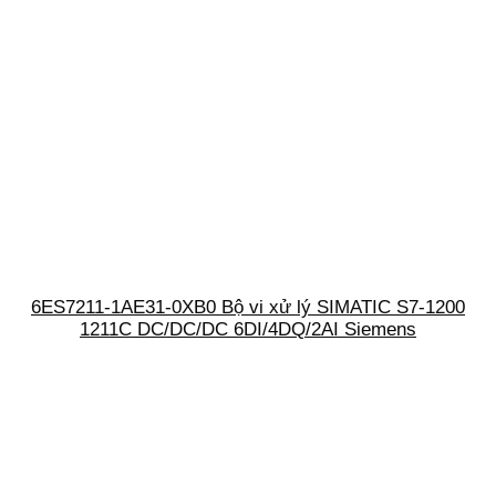
6ES7211-1AE31-0XB0 Bộ vi xử lý SIMATIC S7-1200
1211C DC/DC/DC 6DI/4DQ/2AI Siemens