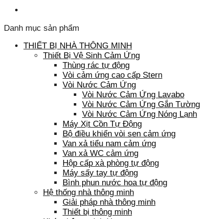
Danh mục sản phẩm
THIẾT BỊ NHÀ THÔNG MINH
Thiết Bị Vệ Sinh Cảm Ứng
Thùng rác tự động
Vòi cảm ứng cao cấp Stern
Vòi Nước Cảm Ứng
Vòi Nước Cảm Ứng Lavabo
Vòi Nước Cảm Ứng Gắn Tường
Vòi Nước Cảm Ứng Nóng Lạnh
Máy Xịt Cồn Tự Động
Bộ điều khiển vòi sen cảm ứng
Van xả tiểu nam cảm ứng
Van xả WC cảm ứng
Hộp cấp xà phòng tự động
Máy sấy tay tự động
Bình phun nước hoa tự động
Hệ thống nhà thông minh
Giải pháp nhà thông minh
Thiết bị thông minh