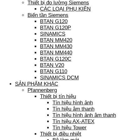
Thiết bị đo lường Siemens
CÁC LOẠI PHỤ KIỆN
Biến tần Siemens
BTAN G120
BTAN G120P
SINAMICS
BTAN MM420
BTAN MM430
BTAN MM440
BTAN G120C
BTAN V20
BTAN G110
SINAMICS DCM
SẢN PHẨM KHÁC
Pfannenberg
Thiết bị tín hiệu
Tín hiệu hình ảnh
Tín hiệu âm thanh
Tín hiệu hình ảnh âm thanh
Tín hiệu AX-ATEX
Tín hiệu Tower
Thiết bị điều nhiệt