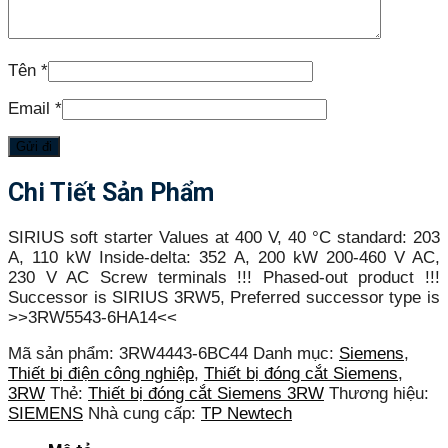
Tên
*
Email
*
Chi Tiết Sản Phẩm
SIRIUS soft starter Values at 400 V, 40 °C standard: 203
A, 110 kW Inside-delta: 352 A, 200 kW 200-460 V AC,
230 V AC Screw terminals !!! Phased-out product !!!
Successor is SIRIUS 3RW5, Preferred successor type is
>>3RW5543-6HA14<<
Mã sản phẩm:
3RW4443-6BC44
Danh mục:
Siemens
,
Thiết bị điện công nghiệp
,
Thiết bị đóng cắt Siemens
,
3RW
Thẻ:
Thiết bị đóng cắt Siemens 3RW
Thương hiệu:
SIEMENS
Nhà cung cấp:
TP Newtech