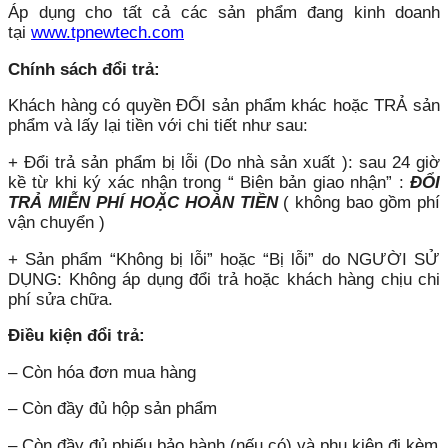
Áp dụng cho tất cả các sản phẩm đang kinh doanh
tại
www.tpnewtech.com
Chính sách đổi trả:
Khách hàng có quyền ĐỔI sản phẩm khác hoặc TRẢ sản
phẩm và lấy lại tiền với chi tiết như sau:
+ Đổi trả sản phẩm bị lỗi (Do nhà sản xuất ): sau 24 giờ
kề từ khi ký xác nhận trong “ Biên bản giao nhận” :
ĐỔI
TRẢ MIỄN PHÍ HOẶC HOÀN TIỀN
( không bao gồm phí
vận chuyển )
+ Sản phẩm “Không bị lỗi” hoặc “Bị lỗi” do NGƯỜI SỬ
DỤNG: Không áp dụng đổi trả hoặc khách hàng chịu chi
phí sửa chữa.
Điều kiện đổi trả:
– Còn hóa đơn mua hàng
– Còn đầy đủ hộp sản phẩm
– Còn đầy đủ phiếu bảo hành (nếu có) và phụ kiện đi kèm