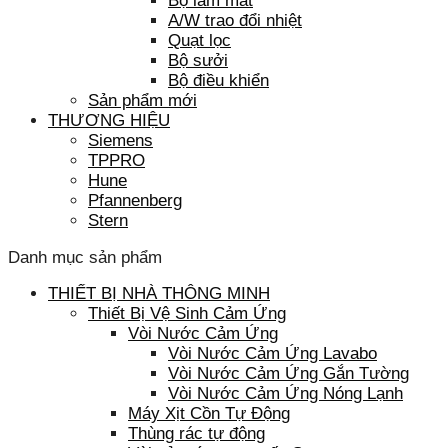
Bộ làm mát
A/W trao đổi nhiệt
Quạt lọc
Bộ sưởi
Bộ điều khiển
Sản phẩm mới
THƯƠNG HIỆU
Siemens
TPPRO
Hune
Pfannenberg
Stern
Danh mục sản phẩm
THIẾT BỊ NHÀ THÔNG MINH
Thiết Bị Vệ Sinh Cảm Ứng
Vòi Nước Cảm Ứng
Vòi Nước Cảm Ứng Lavabo
Vòi Nước Cảm Ứng Gắn Tường
Vòi Nước Cảm Ứng Nóng Lạnh
Máy Xịt Cồn Tự Động
Thùng rác tự động