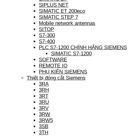
SIPLUS NET
SIMATIC ET 200eco
SIMATIC STEP 7
Mobile network antennas
SITOP
S7-300
S7-400
PLC S7-1200 CHÍNH HÃNG SIEMENS
SIMATIC S7-1200
SOFTWARE
REMOTE IO
PHỤ KIỆN SIEMENS
Thiết bị đóng cắt Siemens
3RA
3RH
3RT
3RU
3RV
3RW
3RW5
3SB
3TH