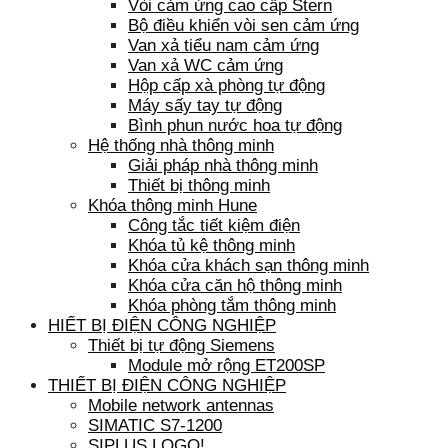
Vòi cảm ứng cao cấp Stern
Bộ điều khiển vòi sen cảm ứng
Van xả tiểu nam cảm ứng
Van xả WC cảm ứng
Hộp cấp xà phòng tự động
Máy sấy tay tự động
Bình phun nước hoa tự động
Hệ thống nhà thông minh
Giải pháp nhà thông minh
Thiết bị thông minh
Khóa thông minh Hune
Công tắc tiết kiệm điện
Khóa tủ kệ thông minh
Khóa cửa khách sạn thông minh
Khóa cửa căn hộ thông minh
Khóa phòng tắm thông minh
HIẾT BỊ ĐIỆN CÔNG NGHIỆP
Thiết bị tự động Siemens
Module mở rộng ET200SP
THIẾT BỊ ĐIỆN CÔNG NGHIỆP
Mobile network antennas
SIMATIC S7-1200
SIPLUS LOGO!