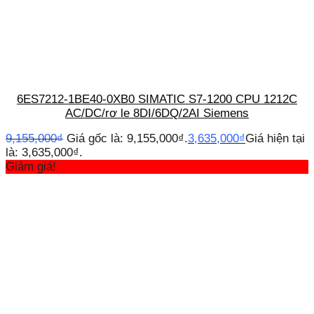
6ES7212-1BE40-0XB0 SIMATIC S7-1200 CPU 1212C
AC/DC/rơ le 8DI/6DQ/2AI Siemens
9,155,000
₫
Giá gốc là: 9,155,000₫.
3,635,000
₫
Giá hiện tại
là: 3,635,000₫.
Giảm giá!