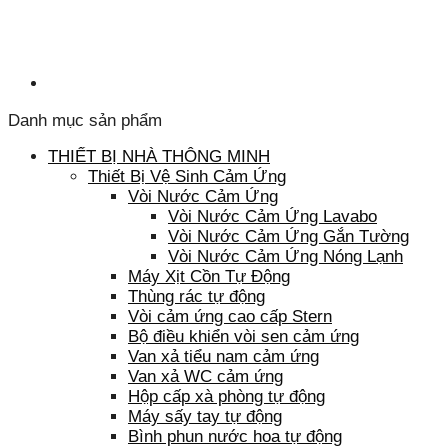
Danh mục sản phẩm
THIẾT BỊ NHÀ THÔNG MINH
Thiết Bị Vệ Sinh Cảm Ứng
Vòi Nước Cảm Ứng
Vòi Nước Cảm Ứng Lavabo
Vòi Nước Cảm Ứng Gắn Tường
Vòi Nước Cảm Ứng Nóng Lạnh
Máy Xịt Cồn Tự Động
Thùng rác tự động
Vòi cảm ứng cao cấp Stern
Bộ điều khiển vòi sen cảm ứng
Van xả tiểu nam cảm ứng
Van xả WC cảm ứng
Hộp cấp xà phòng tự động
Máy sấy tay tự động
Bình phun nước hoa tự động