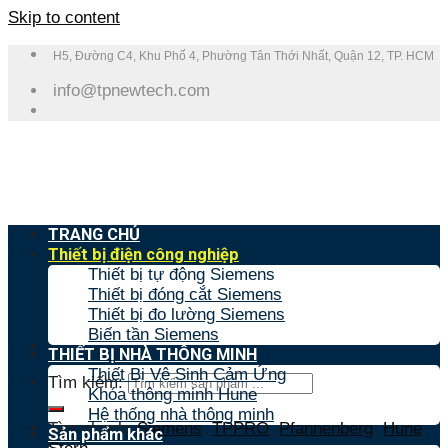
Skip to content
H5, Đường C4, Khu Phố 4, Phường Tân Thới Nhất, Quận 12, TP. HCM
info@tpnewtech.com
TRANG CHỦ
Thiết bị điện công nghiệp
Thiết bị tự động Siemens
Thiết bị đóng cắt Siemens
Thiết bị đo lường Siemens
Biến tần Siemens
THIẾT BỊ NHÀ THÔNG MINH
Thiết Bị Vệ Sinh Cảm Ứng
Tìm kiếm:
Khóa thông minh Hune
Hệ thống nhà thông minh
Tìm nhanh:
Siemens
,
TPPRO
,
Pfannenberg
,
Hune
,
Sản phẩm khác