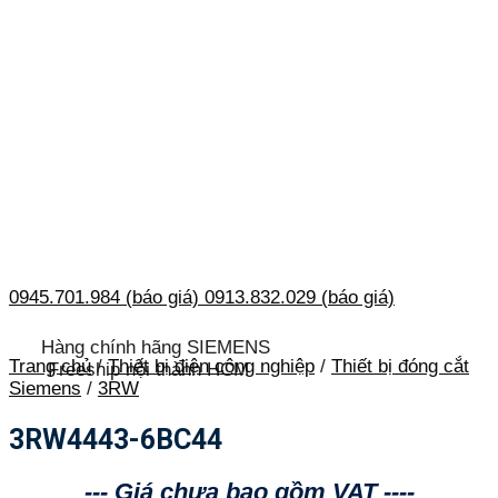
0945.701.984 (báo giá)
0913.832.029 (báo giá)
Hàng chính hãng SIEMENS
Trang chủ
/
Thiết bị điện công nghiệp
/
Thiết bị đóng cắt
Freeship nội thành HCM
Siemens
/
3RW
3RW4443-6BC44
--- Giá chưa bao gồm VAT ----