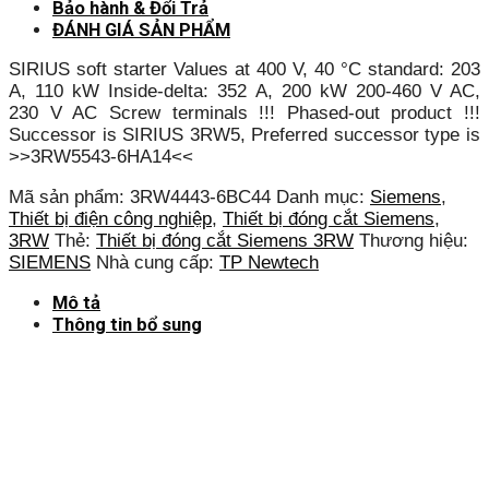
Bảo hành & Đổi Trả
ĐÁNH GIÁ SẢN PHẨM
SIRIUS soft starter Values at 400 V, 40 °C standard: 203
A, 110 kW Inside-delta: 352 A, 200 kW 200-460 V AC,
230 V AC Screw terminals !!! Phased-out product !!!
Successor is SIRIUS 3RW5, Preferred successor type is
>>3RW5543-6HA14<<
Mã sản phẩm:
3RW4443-6BC44
Danh mục:
Siemens
,
Thiết bị điện công nghiệp
,
Thiết bị đóng cắt Siemens
,
3RW
Thẻ:
Thiết bị đóng cắt Siemens 3RW
Thương hiệu:
SIEMENS
Nhà cung cấp:
TP Newtech
Mô tả
Thông tin bổ sung