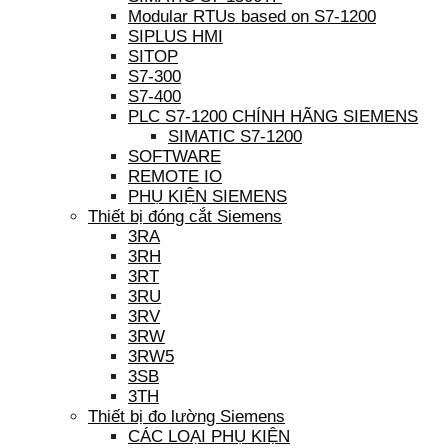
Modular RTUs based on S7-1200
SIPLUS HMI
SITOP
S7-300
S7-400
PLC S7-1200 CHÍNH HÃNG SIEMENS
SIMATIC S7-1200
SOFTWARE
REMOTE IO
PHỤ KIỆN SIEMENS
Thiết bị đóng cắt Siemens
3RA
3RH
3RT
3RU
3RV
3RW
3RW5
3SB
3TH
Thiết bị đo lường Siemens
CÁC LOẠI PHỤ KIỆN