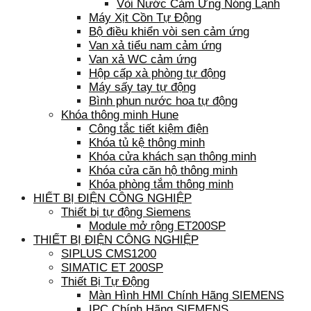
Vòi Nước Cảm Ứng Nóng Lạnh
Máy Xịt Cồn Tự Động
Bộ điều khiển vòi sen cảm ứng
Van xả tiểu nam cảm ứng
Van xả WC cảm ứng
Hộp cấp xà phòng tự động
Máy sấy tay tự động
Bình phun nước hoa tự động
Khóa thông minh Hune
Công tắc tiết kiệm điện
Khóa tủ kệ thông minh
Khóa cửa khách sạn thông minh
Khóa cửa căn hộ thông minh
Khóa phòng tắm thông minh
HIẾT BỊ ĐIỆN CÔNG NGHIỆP
Thiết bị tự động Siemens
Module mở rộng ET200SP
THIẾT BỊ ĐIỆN CÔNG NGHIỆP
SIPLUS CMS1200
SIMATIC ET 200SP
Thiết Bị Tự Động
Màn Hình HMI Chính Hãng SIEMENS
IPC Chính Hãng SIEMENS