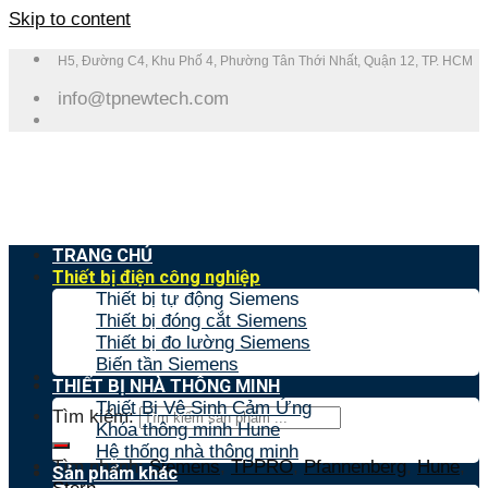
Skip to content
H5, Đường C4, Khu Phố 4, Phường Tân Thới Nhất, Quận 12, TP. HCM
info@tpnewtech.com
TRANG CHỦ
Thiết bị điện công nghiệp
Thiết bị tự động Siemens
Thiết bị đóng cắt Siemens
Thiết bị đo lường Siemens
Biến tần Siemens
THIẾT BỊ NHÀ THÔNG MINH
Thiết Bị Vệ Sinh Cảm Ứng
Tìm kiếm:
Khóa thông minh Hune
Hệ thống nhà thông minh
Tìm nhanh:
Siemens
,
TPPRO
,
Pfannenberg
,
Hune
,
Sản phẩm khác