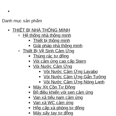
Danh mục sản phẩm
THIẾT BỊ NHÀ THÔNG MINH
Hệ thống nhà thông minh
Thiết bị thông minh
Giải pháp nhà thông minh
Thiết Bị Vệ Sinh Cảm Ứng
Thùng rác tự động
Vòi cảm ứng cao cấp Stern
Vòi Nước Cảm Ứng
Vòi Nước Cảm Ứng Lavabo
Vòi Nước Cảm Ứng Gắn Tường
Vòi Nước Cảm Ứng Nóng Lạnh
Máy Xịt Cồn Tự Động
Bộ điều khiển vòi sen cảm ứng
Van xả tiểu nam cảm ứng
Van xả WC cảm ứng
Hộp cấp xà phòng tự động
Máy sấy tay tự động