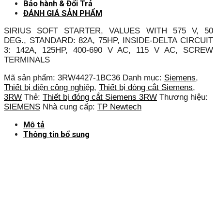
Bảo hành & Đổi Trả
ĐÁNH GIÁ SẢN PHẨM
SIRIUS SOFT STARTER, VALUES WITH 575 V, 50
DEG., STANDARD: 82A, 75HP, INSIDE-DELTA CIRCUIT
3: 142A, 125HP, 400-690 V AC, 115 V AC, SCREW
TERMINALS
Mã sản phẩm:
3RW4427-1BC36
Danh mục:
Siemens
,
Thiết bị điện công nghiệp
,
Thiết bị đóng cắt Siemens
,
3RW
Thẻ:
Thiết bị đóng cắt Siemens 3RW
Thương hiệu:
SIEMENS
Nhà cung cấp:
TP Newtech
Mô tả
Thông tin bổ sung