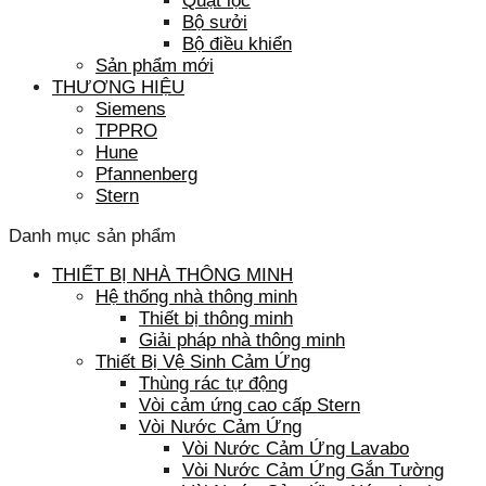
Quạt lọc
Bộ sưởi
Bộ điều khiển
Sản phẩm mới
THƯƠNG HIỆU
Siemens
TPPRO
Hune
Pfannenberg
Stern
Danh mục sản phẩm
THIẾT BỊ NHÀ THÔNG MINH
Hệ thống nhà thông minh
Thiết bị thông minh
Giải pháp nhà thông minh
Thiết Bị Vệ Sinh Cảm Ứng
Thùng rác tự động
Vòi cảm ứng cao cấp Stern
Vòi Nước Cảm Ứng
Vòi Nước Cảm Ứng Lavabo
Vòi Nước Cảm Ứng Gắn Tường