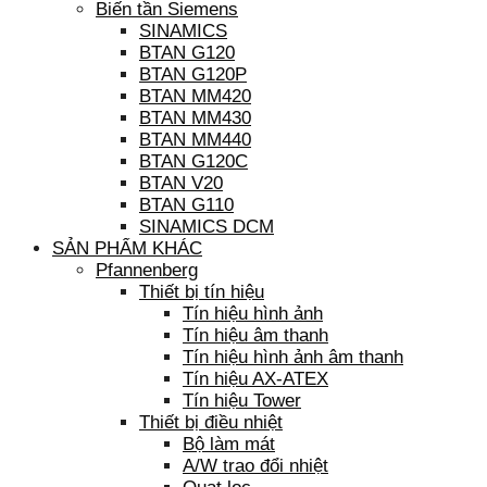
Biến tần Siemens
SINAMICS
BTAN G120
BTAN G120P
BTAN MM420
BTAN MM430
BTAN MM440
BTAN G120C
BTAN V20
BTAN G110
SINAMICS DCM
SẢN PHẨM KHÁC
Pfannenberg
Thiết bị tín hiệu
Tín hiệu hình ảnh
Tín hiệu âm thanh
Tín hiệu hình ảnh âm thanh
Tín hiệu AX-ATEX
Tín hiệu Tower
Thiết bị điều nhiệt
Bộ làm mát
A/W trao đổi nhiệt