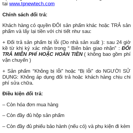
tại
www.tpnewtech.com
Chính sách đổi trả:
Khách hàng có quyền ĐỔI sản phẩm khác hoặc TRẢ sản
phẩm và lấy lại tiền với chi tiết như sau:
+ Đổi trả sản phẩm bị lỗi (Do nhà sản xuất ): sau 24 giờ
kề từ khi ký xác nhận trong “ Biên bản giao nhận” :
ĐỔI
TRẢ MIỄN PHÍ HOẶC HOÀN TIỀN
( không bao gồm phí
vận chuyển )
+ Sản phẩm “Không bị lỗi” hoặc “Bị lỗi” do NGƯỜI SỬ
DỤNG: Không áp dụng đổi trả hoặc khách hàng chịu chi
phí sửa chữa.
Điều kiện đổi trả:
– Còn hóa đơn mua hàng
– Còn đầy đủ hộp sản phẩm
– Còn đầy đủ phiếu bảo hành (nếu có) và phụ kiện đi kèm