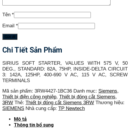
Tên
*
Email
*
Chi Tiết Sản Phẩm
SIRIUS SOFT STARTER, VALUES WITH 575 V, 50
DEG., STANDARD: 82A, 75HP, INSIDE-DELTA CIRCUIT
3: 142A, 125HP, 400-690 V AC, 115 V AC, SCREW
TERMINALS
Mã sản phẩm:
3RW4427-1BC36
Danh mục:
Siemens
,
Thiết bị điện công nghiệp
,
Thiết bị đóng cắt Siemens
,
3RW
Thẻ:
Thiết bị đóng cắt Siemens 3RW
Thương hiệu:
SIEMENS
Nhà cung cấp:
TP Newtech
Mô tả
Thông tin bổ sung