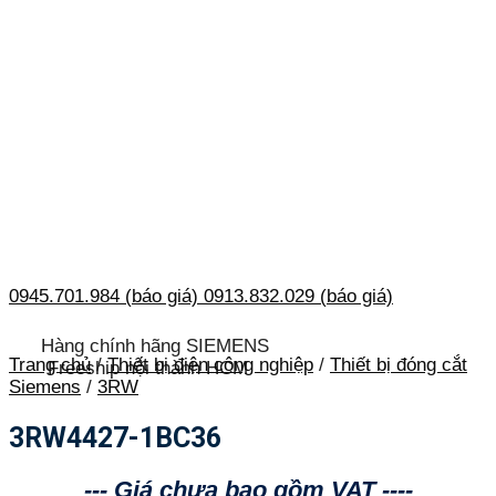
0945.701.984 (báo giá)
0913.832.029 (báo giá)
Hàng chính hãng SIEMENS
Trang chủ
/
Thiết bị điện công nghiệp
/
Thiết bị đóng cắt
Freeship nội thành HCM
Siemens
/
3RW
3RW4427-1BC36
--- Giá chưa bao gồm VAT ----