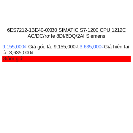
6ES7212-1BE40-0XB0 SIMATIC S7-1200 CPU 1212C
AC/DC/rơ le 8DI/6DQ/2AI Siemens
9,155,000
₫
Giá gốc là: 9,155,000₫.
3,635,000
₫
Giá hiện tại
là: 3,635,000₫.
Giảm giá!