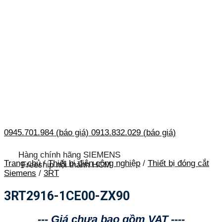
0945.701.984 (báo giá)
0913.832.029 (báo giá)
Hàng chính hãng SIEMENS
Trang chủ
/
Thiết bị điện công nghiệp
/
Thiết bị đóng cắt
Freeship nội thành HCM
Siemens
/
3RT
3RT2916-1CE00-ZX90
--- Giá chưa bao gồm VAT ----