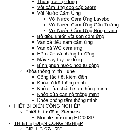
Thùng rác tự động
Vòi cảm ứng cao cấp Stern
Vòi Nước Cảm Ứng
Vòi Nước Cảm Ứng Lavabo
Vòi Nước Cảm Ứng Gắn Tường
Vòi Nước Cảm Ứng Nóng Lạnh
Bộ điều khiển vòi sen cảm ứng
Van xả tiểu nam cảm ứng
Van xả WC cảm ứng
Hộp cấp xà phòng tự động
Máy sấy tay tự động
Bình phun nước hoa tự động
Khóa thông minh Hune
Công tắc tiết kiệm điện
Khóa tủ kệ thông minh
Khóa cửa khách sạn thông minh
Khóa cửa căn hộ thông minh
Khóa phòng tắm thông minh
HIẾT BỊ ĐIỆN CÔNG NGHIỆP
Thiết bị tự động Siemens
Module mở rộng ET200SP
THIẾT BỊ ĐIỆN CÔNG NGHIỆP
SIPLUS S7-1500