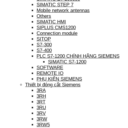
SIMATIC STEP 7
Mobile network antennas
Others
SIMATIC HMI
SIPLUS CMS1200
Connection module
SITOP
S7-300
S7-400
PLC S7-1200 CHÍNH HÃNG SIEMENS
SIMATIC S7-1200
SOFTWARE
REMOTE IO
PHỤ KIỆN SIEMENS
Thiết bị đóng cắt Siemens
3RA
3RH
3RT
3RU
3RV
3RW
3RW5