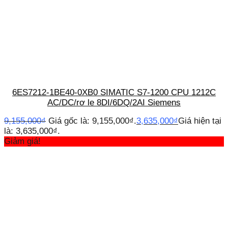
6ES7212-1BE40-0XB0 SIMATIC S7-1200 CPU 1212C
AC/DC/rơ le 8DI/6DQ/2AI Siemens
9,155,000
₫
Giá gốc là: 9,155,000₫.
3,635,000
₫
Giá hiện tại
là: 3,635,000₫.
Giảm giá!