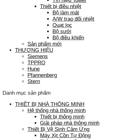
Tín hiệu Tower
Thiết bị điều nhiệt
Bộ làm mát
A/W trao đổi nhiệt
Quạt lọc
Bộ sưởi
Bộ điều khiển
Sản phẩm mới
THƯƠNG HIỆU
Siemens
TPPRO
Hune
Pfannenberg
Stern
Danh mục sản phẩm
THIẾT BỊ NHÀ THÔNG MINH
Hệ thống nhà thông minh
Thiết bị thông minh
Giải pháp nhà thông minh
Thiết Bị Vệ Sinh Cảm Ứng
Máy Xịt Cồn Tự Động