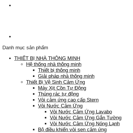
Danh mục sản phẩm
THIẾT BỊ NHÀ THÔNG MINH
Hệ thống nhà thông minh
Thiết bị thông minh
Giải pháp nhà thông minh
Thiết Bị Vệ Sinh Cảm Ứng
Máy Xịt Cồn Tự Động
Thùng rác tự động
Vòi cảm ứng cao cấp Stern
Vòi Nước Cảm Ứng
Vòi Nước Cảm Ứng Lavabo
Vòi Nước Cảm Ứng Gắn Tường
Vòi Nước Cảm Ứng Nóng Lạnh
Bộ điều khiển vòi sen cảm ứng