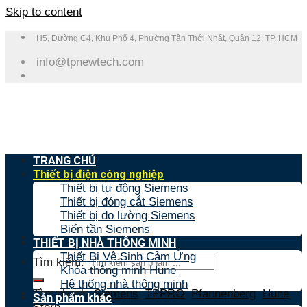
Skip to content
H5, Đường C4, Khu Phố 4, Phường Tân Thới Nhất, Quận 12, TP. HCM
info@tpnewtech.com
TRANG CHỦ
Thiết bị điện công nghiệp
Thiết bị tự động Siemens
Thiết bị đóng cắt Siemens
Thiết bị đo lường Siemens
Biến tần Siemens
THIẾT BỊ NHÀ THÔNG MINH
Thiết Bị Vệ Sinh Cảm Ứng
Tìm kiếm:
Khóa thông minh Hune
Hệ thống nhà thông minh
Tìm nhanh:
Siemens
,
TPPRO
,
Pfannenberg
,
Hune
,
Sản phẩm khác