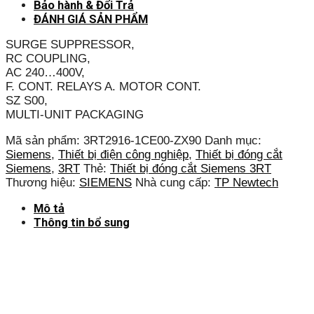
Bảo hành & Đổi Trả
ĐÁNH GIÁ SẢN PHẨM
SURGE SUPPRESSOR,
RC COUPLING,
AC 240…400V,
F. CONT. RELAYS A. MOTOR CONT.
SZ S00,
MULTI-UNIT PACKAGING
Mã sản phẩm:
3RT2916-1CE00-ZX90
Danh mục:
Siemens
,
Thiết bị điện công nghiệp
,
Thiết bị đóng cắt
Siemens
,
3RT
Thẻ:
Thiết bị đóng cắt Siemens 3RT
Thương hiệu:
SIEMENS
Nhà cung cấp:
TP Newtech
Mô tả
Thông tin bổ sung