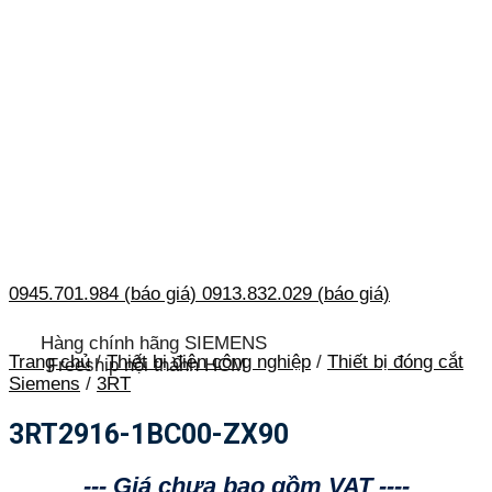
0945.701.984 (báo giá)
0913.832.029 (báo giá)
Hàng chính hãng SIEMENS
Trang chủ
/
Thiết bị điện công nghiệp
/
Thiết bị đóng cắt
Freeship nội thành HCM
Siemens
/
3RT
3RT2916-1BC00-ZX90
--- Giá chưa bao gồm VAT ----