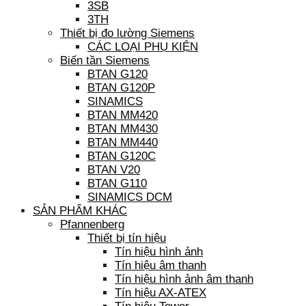
3SB
3TH
Thiết bị đo lường Siemens
CÁC LOẠI PHỤ KIỆN
Biến tần Siemens
BTAN G120
BTAN G120P
SINAMICS
BTAN MM420
BTAN MM430
BTAN MM440
BTAN G120C
BTAN V20
BTAN G110
SINAMICS DCM
SẢN PHẨM KHÁC
Pfannenberg
Thiết bị tín hiệu
Tín hiệu hình ảnh
Tín hiệu âm thanh
Tín hiệu hình ảnh âm thanh
Tín hiệu AX-ATEX