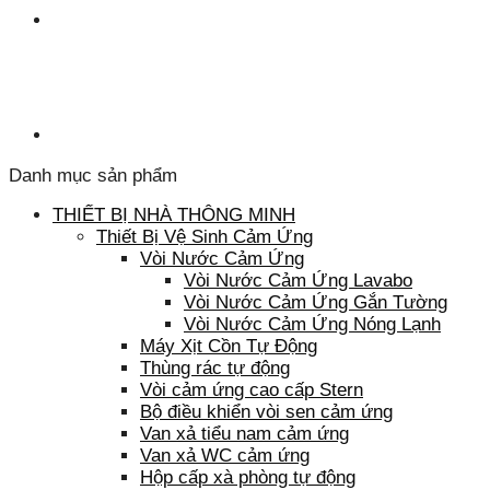
Danh mục sản phẩm
THIẾT BỊ NHÀ THÔNG MINH
Thiết Bị Vệ Sinh Cảm Ứng
Vòi Nước Cảm Ứng
Vòi Nước Cảm Ứng Lavabo
Vòi Nước Cảm Ứng Gắn Tường
Vòi Nước Cảm Ứng Nóng Lạnh
Máy Xịt Cồn Tự Động
Thùng rác tự động
Vòi cảm ứng cao cấp Stern
Bộ điều khiển vòi sen cảm ứng
Van xả tiểu nam cảm ứng
Van xả WC cảm ứng
Hộp cấp xà phòng tự động