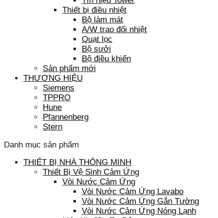
Tín hiệu Tower
Thiết bị điều nhiệt
Bộ làm mát
A/W trao đổi nhiệt
Quạt lọc
Bộ sưởi
Bộ điều khiển
Sản phẩm mới
THƯƠNG HIỆU
Siemens
TPPRO
Hune
Pfannenberg
Stern
Danh mục sản phẩm
THIẾT BỊ NHÀ THÔNG MINH
Thiết Bị Vệ Sinh Cảm Ứng
Vòi Nước Cảm Ứng
Vòi Nước Cảm Ứng Lavabo
Vòi Nước Cảm Ứng Gắn Tường
Vòi Nước Cảm Ứng Nóng Lạnh