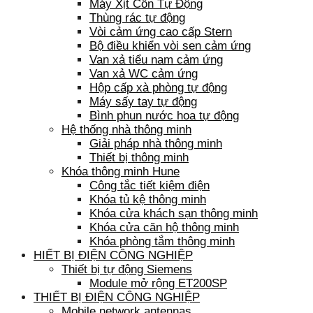
Máy Xịt Cồn Tự Động
Thùng rác tự động
Vòi cảm ứng cao cấp Stern
Bộ điều khiển vòi sen cảm ứng
Van xả tiểu nam cảm ứng
Van xả WC cảm ứng
Hộp cấp xà phòng tự động
Máy sấy tay tự động
Bình phun nước hoa tự động
Hệ thống nhà thông minh
Giải pháp nhà thông minh
Thiết bị thông minh
Khóa thông minh Hune
Công tắc tiết kiệm điện
Khóa tủ kệ thông minh
Khóa cửa khách sạn thông minh
Khóa cửa căn hộ thông minh
Khóa phòng tắm thông minh
HIẾT BỊ ĐIỆN CÔNG NGHIỆP
Thiết bị tự động Siemens
Module mở rộng ET200SP
THIẾT BỊ ĐIỆN CÔNG NGHIỆP
Mobile network antennas