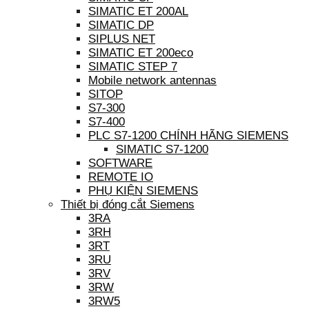
SIMATIC ET 200AL
SIMATIC DP
SIPLUS NET
SIMATIC ET 200eco
SIMATIC STEP 7
Mobile network antennas
SITOP
S7-300
S7-400
PLC S7-1200 CHÍNH HÃNG SIEMENS
SIMATIC S7-1200
SOFTWARE
REMOTE IO
PHỤ KIỆN SIEMENS
Thiết bị đóng cắt Siemens
3RA
3RH
3RT
3RU
3RV
3RW
3RW5