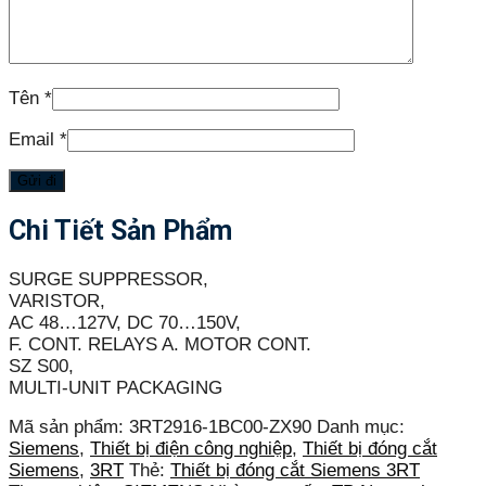
Tên
*
Email
*
Chi Tiết Sản Phẩm
SURGE SUPPRESSOR,
VARISTOR,
AC 48…127V, DC 70…150V,
F. CONT. RELAYS A. MOTOR CONT.
SZ S00,
MULTI-UNIT PACKAGING
Mã sản phẩm:
3RT2916-1BC00-ZX90
Danh mục:
Siemens
,
Thiết bị điện công nghiệp
,
Thiết bị đóng cắt
Siemens
,
3RT
Thẻ:
Thiết bị đóng cắt Siemens 3RT