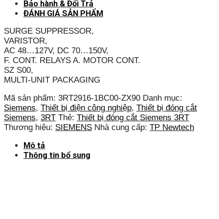
Bảo hành & Đổi Trả
ĐÁNH GIÁ SẢN PHẨM
SURGE SUPPRESSOR,
VARISTOR,
AC 48…127V, DC 70…150V,
F. CONT. RELAYS A. MOTOR CONT.
SZ S00,
MULTI-UNIT PACKAGING
Mã sản phẩm:
3RT2916-1BC00-ZX90
Danh mục:
Siemens
,
Thiết bị điện công nghiệp
,
Thiết bị đóng cắt
Siemens
,
3RT
Thẻ:
Thiết bị đóng cắt Siemens 3RT
Thương hiệu:
SIEMENS
Nhà cung cấp:
TP Newtech
Mô tả
Thông tin bổ sung