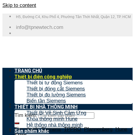
Skip to content
H5, Đường C4, Khu Phố 4, Phường Tân Thới Nhất, Quận 12, TP. HCM
info@tpnewtech.com
TRANG CHỦ
Thiết bị điện công nghiệp
Thiết bị tự động Siemens
Thiết bị đóng cắt Siemens
Thiết bị đo lường Siemens
Biến tần Siemens
THIẾT BỊ NHÀ THÔNG MINH
Thiết Bị Vệ Sinh Cảm Ứng
Tìm kiếm:
Khóa thông minh Hune
Hệ thống nhà thông minh
Tìm nhanh:
Siemens
,
TPPRO
,
Pfannenberg
,
Hune
,
Sản phẩm khác