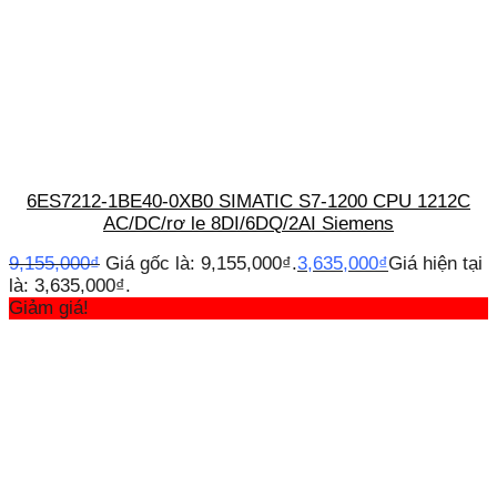
6ES7212-1BE40-0XB0 SIMATIC S7-1200 CPU 1212C
AC/DC/rơ le 8DI/6DQ/2AI Siemens
9,155,000
₫
Giá gốc là: 9,155,000₫.
3,635,000
₫
Giá hiện tại
là: 3,635,000₫.
Giảm giá!