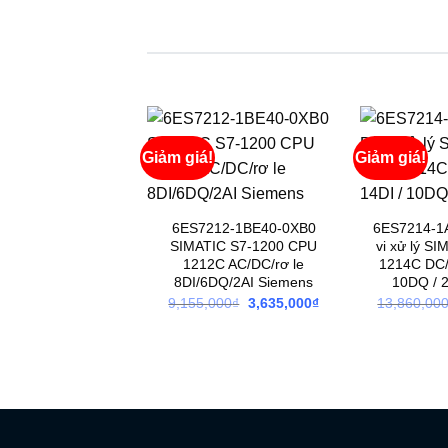
Giảm giá!
Giảm giá!
6ES7212-1BE40-0XB0
6ES7214-1
SIMATIC S7-1200 CPU
vi xử lý S
1212C AC/DC/rơ le
1214C DC/
8DI/6DQ/2AI Siemens
10DQ / 
Giá
Giá
9,155,000
₫
3,635,000
₫
13,860,00
gốc
hiện
là:
tại
9,155,000₫.
là:
3,635,000₫.