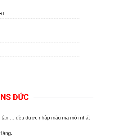
RT
MENS ĐỨC
ến tần,… đều được nhập mẫu mã mới nhất
 Hàng.