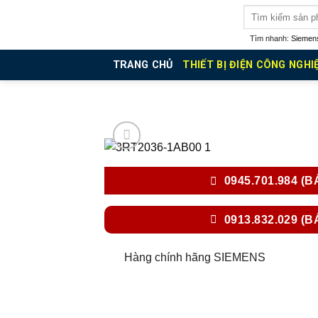
Skip
Tìm
kiếm:
to
Tìm nhanh:
Siemen
content
TRANG CHỦ
THIẾT BỊ ĐIỆN CÔNG NGHI
0945.701.984 (B
0913.832.029 (B
Hàng chính hãng SIEMENS