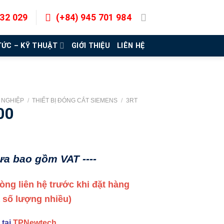
832 029
(+84) 945 701 984
TỨC – KỸ THUẬT
GIỚI THIỆU
LIÊN HỆ
G NGHIỆP
/
THIẾT BỊ ĐÓNG CẮT SIEMENS
/
3RT
00
hưa bao gồm VAT ----
 lòng liên hệ trước khi đặt hàng
a số lượng nhiều)
 tại
TPNewtech
.