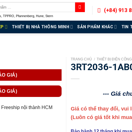
(+84) 913 
s
,
TPPRO
,
Pfannenberg
,
Hune
,
Stern
ỆP
THIẾT BỊ NHÀ THÔNG MINH
SẢN PHẨM KHÁC
TIN 
TRANG CHỦ
/
THIẾT BỊ ĐIỆN CÔN
3RT2036-1AB
ÁO GIÁ)
ÁO GIÁ)
--- Giá c
Freeship nội thành HCM
Giá có thể thay đổi, vui
(Luôn có giá tốt khi mu
Bảo hành 12 tháng khi mua