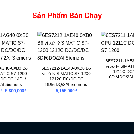
Sản Phẩm Bán Chạy
6ES7211-1AE3
vi xử lý SIMAT
AG40-0XB0 Bộ
6ES7212-1AE40-0XB0 Bộ
1211C DC
IMATIC S7-1200
vi xử lý SIMATIC S7-1200
6DI/4DQ/2AI
DC/DC 14DI /
1212C DC/DC/DC
2AI Siemens
8DI/6DQ/2AI Siemens
Giá
Giá
0
₫
5,800,000
₫
9,155,000
₫
gốc
hiện
là:
tại
13,860,000₫.
là:
5,800,000₫.