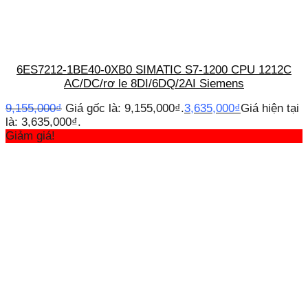
6ES7212-1BE40-0XB0 SIMATIC S7-1200 CPU 1212C
AC/DC/rơ le 8DI/6DQ/2AI Siemens
9,155,000
₫
Giá gốc là: 9,155,000₫.
3,635,000
₫
Giá hiện tại
là: 3,635,000₫.
Giảm giá!