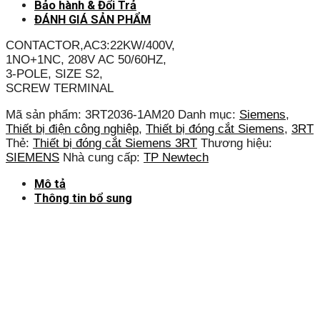
Bảo hành & Đổi Trả
ĐÁNH GIÁ SẢN PHẨM
CONTACTOR,AC3:22KW/400V,
1NO+1NC, 208V AC 50/60HZ,
3-POLE, SIZE S2,
SCREW TERMINAL
Mã sản phẩm:
3RT2036-1AM20
Danh mục:
Siemens
,
Thiết bị điện công nghiệp
,
Thiết bị đóng cắt Siemens
,
3RT
Thẻ:
Thiết bị đóng cắt Siemens 3RT
Thương hiệu:
SIEMENS
Nhà cung cấp:
TP Newtech
Mô tả
Thông tin bổ sung