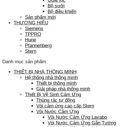
Quạt lọc
Bộ sưởi
Bộ điều khiển
Sản phẩm mới
THƯƠNG HIỆU
Siemens
TPPRO
Hune
Pfannenberg
Stern
Danh mục sản phẩm
THIẾT BỊ NHÀ THÔNG MINH
Hệ thống nhà thông minh
Thiết bị thông minh
Giải pháp nhà thông minh
Thiết Bị Vệ Sinh Cảm Ứng
Thùng rác tự động
Vòi cảm ứng cao cấp Stern
Vòi Nước Cảm Ứng
Vòi Nước Cảm Ứng Lavabo
Vòi Nước Cảm Ứng Gắn Tường