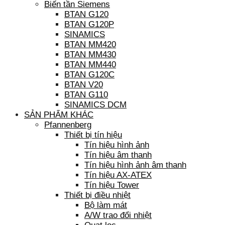
Biến tần Siemens
BTAN G120
BTAN G120P
SINAMICS
BTAN MM420
BTAN MM430
BTAN MM440
BTAN G120C
BTAN V20
BTAN G110
SINAMICS DCM
SẢN PHẨM KHÁC
Pfannenberg
Thiết bị tín hiệu
Tín hiệu hình ảnh
Tín hiệu âm thanh
Tín hiệu hình ảnh âm thanh
Tín hiệu AX-ATEX
Tín hiệu Tower
Thiết bị điều nhiệt
Bộ làm mát
A/W trao đổi nhiệt