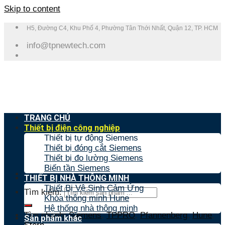
Skip to content
H5, Đường C4, Khu Phố 4, Phường Tân Thới Nhất, Quận 12, TP. HCM
info@tpnewtech.com
TRANG CHỦ
Thiết bị điện công nghiệp
Thiết bị tự động Siemens
Thiết bị đóng cắt Siemens
Thiết bị đo lường Siemens
Biến tần Siemens
THIẾT BỊ NHÀ THÔNG MINH
Thiết Bị Vệ Sinh Cảm Ứng
Tìm kiếm:
Khóa thông minh Hune
Hệ thống nhà thông minh
Tìm nhanh:
Siemens
,
TPPRO
,
Pfannenberg
,
Hune
,
Sản phẩm khác