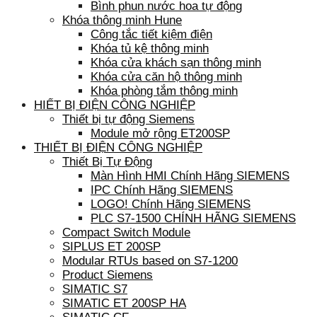
Bình phun nước hoa tự động
Khóa thông minh Hune
Công tắc tiết kiệm điện
Khóa tủ kệ thông minh
Khóa cửa khách sạn thông minh
Khóa cửa căn hộ thông minh
Khóa phòng tắm thông minh
HIẾT BỊ ĐIỆN CÔNG NGHIỆP
Thiết bị tự động Siemens
Module mở rộng ET200SP
THIẾT BỊ ĐIỆN CÔNG NGHIỆP
Thiết Bị Tự Động
Màn Hình HMI Chính Hãng SIEMENS
IPC Chính Hãng SIEMENS
LOGO! Chính Hãng SIEMENS
PLC S7-1500 CHÍNH HÃNG SIEMENS
Compact Switch Module
SIPLUS ET 200SP
Modular RTUs based on S7-1200
Product Siemens
SIMATIC S7
SIMATIC ET 200SP HA