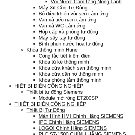
Vòi Nước Cảm Ứng Nóng Lạnh
Máy Xịt Cồn Tự Động
Bộ điều khiển vòi sen cảm ứng
Van xả tiểu nam cảm ứng
Van xả WC cảm ứng
Hộp cấp xà phòng tự động
Máy sấy tay tự động
Bình phun nước hoa tự động
Khóa thông minh Hune
Công tắc tiết kiệm điện
Khóa tủ kệ thông minh
Khóa cửa khách sạn thông minh
Khóa cửa căn hộ thông minh
Khóa phòng tắm thông minh
HIẾT BỊ ĐIỆN CÔNG NGHIỆP
Thiết bị tự động Siemens
Module mở rộng ET200SP
THIẾT BỊ ĐIỆN CÔNG NGHIỆP
Thiết Bị Tự Động
Màn Hình HMI Chính Hãng SIEMENS
IPC Chính Hãng SIEMENS
LOGO! Chính Hãng SIEMENS
PLC S7-1500 CHÍNH HÃNG SIEMENS