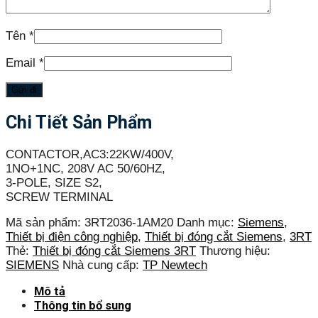
Tên
*
Email
*
Chi Tiết Sản Phẩm
CONTACTOR,AC3:22KW/400V,
1NO+1NC, 208V AC 50/60HZ,
3-POLE, SIZE S2,
SCREW TERMINAL
Mã sản phẩm:
3RT2036-1AM20
Danh mục:
Siemens
,
Thiết bị điện công nghiệp
,
Thiết bị đóng cắt Siemens
,
3RT
Thẻ:
Thiết bị đóng cắt Siemens 3RT
Thương hiệu:
SIEMENS
Nhà cung cấp:
TP Newtech
Mô tả
Thông tin bổ sung