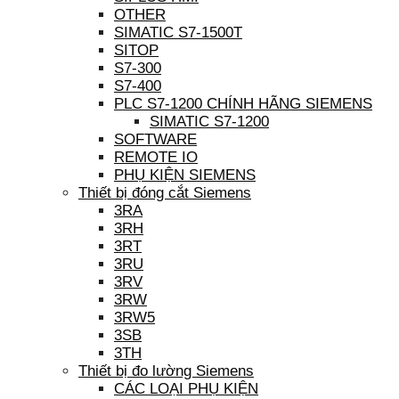
OTHER
SIMATIC S7-1500T
SITOP
S7-300
S7-400
PLC S7-1200 CHÍNH HÃNG SIEMENS
SIMATIC S7-1200
SOFTWARE
REMOTE IO
PHỤ KIỆN SIEMENS
Thiết bị đóng cắt Siemens
3RA
3RH
3RT
3RU
3RV
3RW
3RW5
3SB
3TH
Thiết bị đo lường Siemens
CÁC LOẠI PHỤ KIỆN