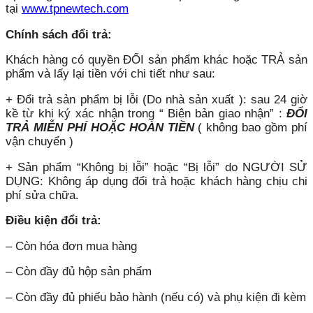
tại
www.tpnewtech.com
Chính sách đổi trả:
Khách hàng có quyền ĐỔI sản phẩm khác hoặc TRẢ sản
phẩm và lấy lại tiền với chi tiết như sau:
+ Đổi trả sản phẩm bị lỗi (Do nhà sản xuất ): sau 24 giờ
kề từ khi ký xác nhận trong “ Biên bản giao nhận” :
ĐỔI
TRẢ MIỄN PHÍ HOẶC HOÀN TIỀN
( không bao gồm phí
vận chuyển )
+ Sản phẩm “Không bị lỗi” hoặc “Bị lỗi” do NGƯỜI SỬ
DỤNG: Không áp dụng đổi trả hoặc khách hàng chịu chi
phí sửa chữa.
Điều kiện đổi trả:
– Còn hóa đơn mua hàng
– Còn đầy đủ hộp sản phẩm
– Còn đầy đủ phiếu bảo hành (nếu có) và phụ kiện đi kèm