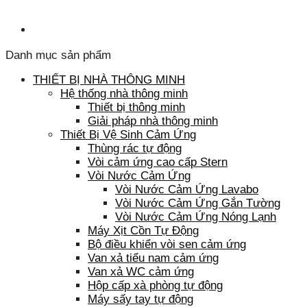
Danh mục sản phẩm
THIẾT BỊ NHÀ THÔNG MINH
Hệ thống nhà thông minh
Thiết bị thông minh
Giải pháp nhà thông minh
Thiết Bị Vệ Sinh Cảm Ứng
Thùng rác tự động
Vòi cảm ứng cao cấp Stern
Vòi Nước Cảm Ứng
Vòi Nước Cảm Ứng Lavabo
Vòi Nước Cảm Ứng Gắn Tường
Vòi Nước Cảm Ứng Nóng Lạnh
Máy Xịt Cồn Tự Động
Bộ điều khiển vòi sen cảm ứng
Van xả tiểu nam cảm ứng
Van xả WC cảm ứng
Hộp cấp xà phòng tự động
Máy sấy tay tự động