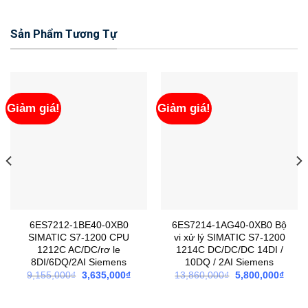
Sản Phẩm Tương Tự
Giảm giá!
Giảm giá!
6ES7212-1BE40-0XB0
6ES7214-1AG40-0XB0 Bộ
SIMATIC S7-1200 CPU
vi xử lý SIMATIC S7-1200
1212C AC/DC/rơ le
1214C DC/DC/DC 14DI /
8DI/6DQ/2AI Siemens
10DQ / 2AI Siemens
Giá
Giá
Giá
Giá
9,155,000
₫
3,635,000
₫
13,860,000
₫
5,800,000
₫
gốc
hiện
gốc
hiện
là:
tại
là:
tại
9,155,000₫.
là:
13,860,000₫.
là: