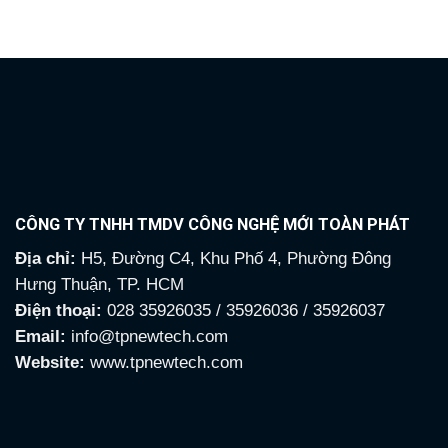
3,635,000₫.
5,800
CÔNG TY TNHH TMDV CÔNG NGHỆ MỚI TOÀN PHÁT
Địa chỉ:
H5, Đường C4, Khu Phố 4, Phường Đông
Hưng Thuận, TP. HCM
Điện thoại:
028 35926035 / 35926036 / 35926037
Email:
info@tpnewtech.com
Website:
www.tpnewtech.com