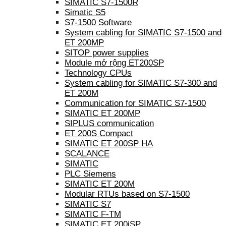
SIMATIC S7-1500R
Simatic S5
S7-1500 Software
System cabling for SIMATIC S7-1500 and
ET 200MP
SITOP power supplies
Module mở rộng ET200SP
Technology CPUs
System cabling for SIMATIC S7-300 and
ET 200M
Communication for SIMATIC S7-1500
SIMATIC ET 200MP
SIPLUS communication
ET 200S Compact
SIMATIC ET 200SP HA
SCALANCE
SIMATIC
PLC Siemens
SIMATIC ET 200M
Modular RTUs based on S7-1500
SIMATIC S7
SIMATIC F-TM
SIMATIC ET 200iSP