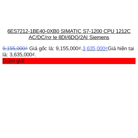
6ES7212-1BE40-0XB0 SIMATIC S7-1200 CPU 1212C
AC/DC/rơ le 8DI/6DQ/2AI Siemens
9,155,000
₫
Giá gốc là: 9,155,000₫.
3,635,000
₫
Giá hiện tại
là: 3,635,000₫.
Giảm giá!