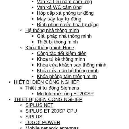
Van xả tiểu nam cảm ứng
Van xả WC cảm ứng
Hộp cấp xà phòng tự động
Máy sấy tay tự động
Bình phun nước hoa tự động
Hệ thống nhà thông minh
Giải pháp nhà thông minh
Thiết bị thông minh
Khóa thông minh Hune
Công tắc tiết kiệm điện
Khóa tủ kệ thông minh
Khóa cửa khách sạn thông minh
Khóa cửa căn hộ thông minh
Khóa phòng tắm thông minh
HIẾT BỊ ĐIỆN CÔNG NGHIỆP
Thiết bị tự động Siemens
Module mở rộng ET200SP
THIẾT BỊ ĐIỆN CÔNG NGHIỆP
SIPLUS NET
SIPLUS ET 200SP CPU
SIPLUS
LOGO! POWER
Mobile network antennas