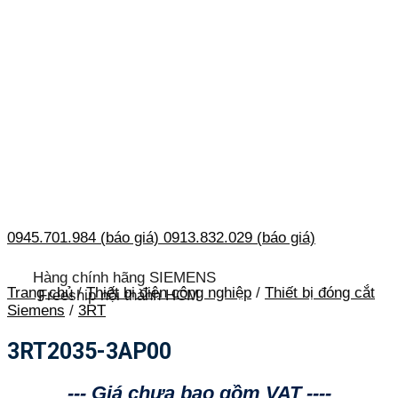
0945.701.984 (báo giá)
0913.832.029 (báo giá)
Hàng chính hãng SIEMENS
Trang chủ
/
Thiết bị điện công nghiệp
/
Thiết bị đóng cắt
Freeship nội thành HCM
Siemens
/
3RT
3RT2035-3AP00
--- Giá chưa bao gồm VAT ----