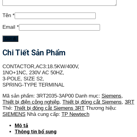
Tên
*
Email
*
Chi Tiết Sản Phẩm
CONTACTOR,AC3:18.5KW/400V,
1NO+1NC, 230V AC 50HZ,
3-POLE, SIZE S2,
SPRING-TYPE TERMINAL
Mã sản phẩm:
3RT2035-3AP00
Danh mục:
Siemens
,
Thiết bị điện công nghiệp
,
Thiết bị đóng cắt Siemens
,
3RT
Thẻ:
Thiết bị đóng cắt Siemens 3RT
Thương hiệu:
SIEMENS
Nhà cung cấp:
TP Newtech
Mô tả
Thông tin bổ sung