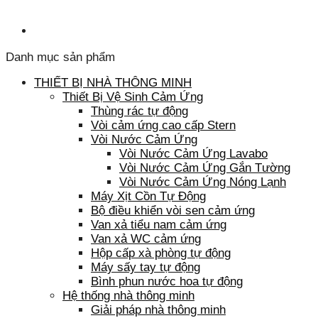
Danh mục sản phẩm
THIẾT BỊ NHÀ THÔNG MINH
Thiết Bị Vệ Sinh Cảm Ứng
Thùng rác tự động
Vòi cảm ứng cao cấp Stern
Vòi Nước Cảm Ứng
Vòi Nước Cảm Ứng Lavabo
Vòi Nước Cảm Ứng Gắn Tường
Vòi Nước Cảm Ứng Nóng Lạnh
Máy Xịt Cồn Tự Động
Bộ điều khiển vòi sen cảm ứng
Van xả tiểu nam cảm ứng
Van xả WC cảm ứng
Hộp cấp xà phòng tự động
Máy sấy tay tự động
Bình phun nước hoa tự động
Hệ thống nhà thông minh
Giải pháp nhà thông minh