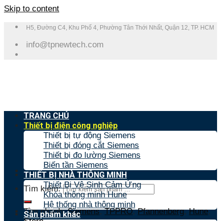
Skip to content
H5, Đường C4, Khu Phố 4, Phường Tân Thới Nhất, Quận 12, TP. HCM
info@tpnewtech.com
TRANG CHỦ
Thiết bị điện công nghiệp
Thiết bị tự động Siemens
Thiết bị đóng cắt Siemens
Thiết bị đo lường Siemens
Biến tần Siemens
THIẾT BỊ NHÀ THÔNG MINH
Thiết Bị Vệ Sinh Cảm Ứng
Tìm kiếm:
Khóa thông minh Hune
Hệ thống nhà thông minh
Tìm nhanh:
Siemens
,
TPPRO
,
Pfannenberg
,
Hune
,
Sản phẩm khác