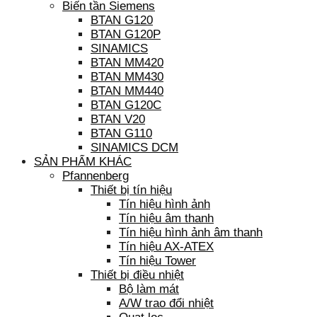
Biến tần Siemens
BTAN G120
BTAN G120P
SINAMICS
BTAN MM420
BTAN MM430
BTAN MM440
BTAN G120C
BTAN V20
BTAN G110
SINAMICS DCM
SẢN PHẨM KHÁC
Pfannenberg
Thiết bị tín hiệu
Tín hiệu hình ảnh
Tín hiệu âm thanh
Tín hiệu hình ảnh âm thanh
Tín hiệu AX-ATEX
Tín hiệu Tower
Thiết bị điều nhiệt
Bộ làm mát
A/W trao đổi nhiệt