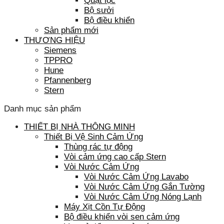
Quạt lọc
Bộ sưởi
Bộ điều khiển
Sản phẩm mới
THƯƠNG HIỆU
Siemens
TPPRO
Hune
Pfannenberg
Stern
Danh mục sản phẩm
THIẾT BỊ NHÀ THÔNG MINH
Thiết Bị Vệ Sinh Cảm Ứng
Thùng rác tự động
Vòi cảm ứng cao cấp Stern
Vòi Nước Cảm Ứng
Vòi Nước Cảm Ứng Lavabo
Vòi Nước Cảm Ứng Gắn Tường
Vòi Nước Cảm Ứng Nóng Lạnh
Máy Xịt Cồn Tự Động
Bộ điều khiển vòi sen cảm ứng