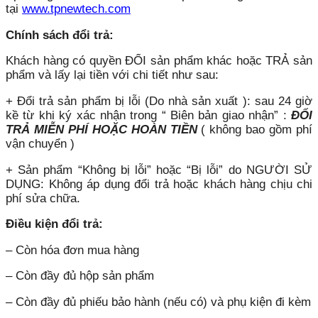
tại
www.tpnewtech.com
Chính sách đổi trả:
Khách hàng có quyền ĐỔI sản phẩm khác hoặc TRẢ sản
phẩm và lấy lại tiền với chi tiết như sau:
+ Đổi trả sản phẩm bị lỗi (Do nhà sản xuất ): sau 24 giờ
kề từ khi ký xác nhận trong “ Biên bản giao nhận” :
ĐỔI
TRẢ MIỄN PHÍ HOẶC HOÀN TIỀN
( không bao gồm phí
vận chuyển )
+ Sản phẩm “Không bị lỗi” hoặc “Bị lỗi” do NGƯỜI SỬ
DỤNG: Không áp dụng đổi trả hoặc khách hàng chịu chi
phí sửa chữa.
Điều kiện đổi trả:
– Còn hóa đơn mua hàng
– Còn đầy đủ hộp sản phẩm
– Còn đầy đủ phiếu bảo hành (nếu có) và phụ kiện đi kèm