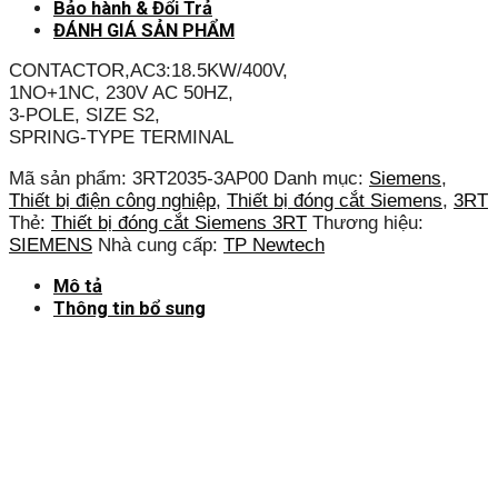
Bảo hành & Đổi Trả
ĐÁNH GIÁ SẢN PHẨM
CONTACTOR,AC3:18.5KW/400V,
1NO+1NC, 230V AC 50HZ,
3-POLE, SIZE S2,
SPRING-TYPE TERMINAL
Mã sản phẩm:
3RT2035-3AP00
Danh mục:
Siemens
,
Thiết bị điện công nghiệp
,
Thiết bị đóng cắt Siemens
,
3RT
Thẻ:
Thiết bị đóng cắt Siemens 3RT
Thương hiệu:
SIEMENS
Nhà cung cấp:
TP Newtech
Mô tả
Thông tin bổ sung