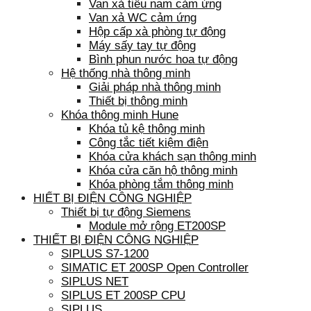
Van xả tiểu nam cảm ứng
Van xả WC cảm ứng
Hộp cấp xà phòng tự động
Máy sấy tay tự động
Bình phun nước hoa tự động
Hệ thống nhà thông minh
Giải pháp nhà thông minh
Thiết bị thông minh
Khóa thông minh Hune
Khóa tủ kệ thông minh
Công tắc tiết kiệm điện
Khóa cửa khách sạn thông minh
Khóa cửa căn hộ thông minh
Khóa phòng tắm thông minh
HIẾT BỊ ĐIỆN CÔNG NGHIỆP
Thiết bị tự động Siemens
Module mở rộng ET200SP
THIẾT BỊ ĐIỆN CÔNG NGHIỆP
SIPLUS S7-1200
SIMATIC ET 200SP Open Controller
SIPLUS NET
SIPLUS ET 200SP CPU
SIPLUS