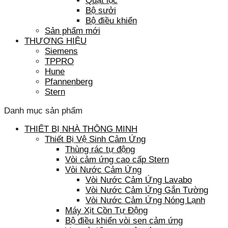
Quạt lọc
Bộ sưởi
Bộ điều khiển
Sản phẩm mới
THƯƠNG HIỆU
Siemens
TPPRO
Hune
Pfannenberg
Stern
Danh mục sản phẩm
THIẾT BỊ NHÀ THÔNG MINH
Thiết Bị Vệ Sinh Cảm Ứng
Thùng rác tự động
Vòi cảm ứng cao cấp Stern
Vòi Nước Cảm Ứng
Vòi Nước Cảm Ứng Lavabo
Vòi Nước Cảm Ứng Gắn Tường
Vòi Nước Cảm Ứng Nóng Lạnh
Máy Xịt Cồn Tự Động
Bộ điều khiển vòi sen cảm ứng