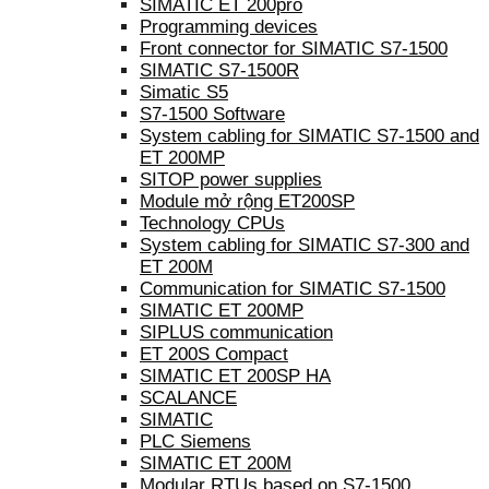
SIMATIC ET 200pro
Programming devices
Front connector for SIMATIC S7-1500
SIMATIC S7-1500R
Simatic S5
S7-1500 Software
System cabling for SIMATIC S7-1500 and
ET 200MP
SITOP power supplies
Module mở rộng ET200SP
Technology CPUs
System cabling for SIMATIC S7-300 and
ET 200M
Communication for SIMATIC S7-1500
SIMATIC ET 200MP
SIPLUS communication
ET 200S Compact
SIMATIC ET 200SP HA
SCALANCE
SIMATIC
PLC Siemens
SIMATIC ET 200M
Modular RTUs based on S7-1500