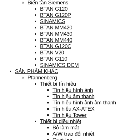
Biến tần Siemens
BTAN G120
BTAN G120P
SINAMICS
BTAN MM420
BTAN MM430
BTAN MM440
BTAN G120C
BTAN V20
BTAN G110
SINAMICS DCM
SẢN PHẨM KHÁC
Pfannenberg
Thiết bị tín hiệu
Tín hiệu hình ảnh
Tín hiệu âm thanh
Tín hiệu hình ảnh âm thanh
Tín hiệu AX-ATEX
Tín hiệu Tower
Thiết bị điều nhiệt
Bộ làm mát
A/W trao đổi nhiệt