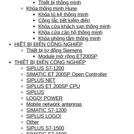
Thiết bị thông minh
Khóa thông minh Hune
Khóa tủ kệ thông minh
Công tắc tiết kiệm điện
Khóa cửa khách sạn thông minh
Khóa cửa căn hộ thông minh
Khóa phòng tắm thông minh
HIẾT BỊ ĐIỆN CÔNG NGHIỆP
Thiết bị tự động Siemens
Module mở rộng ET200SP
THIẾT BỊ ĐIỆN CÔNG NGHIỆP
SIPLUS S7-1200
SIMATIC ET 200SP Open Controller
SIPLUS NET
SIPLUS ET 200SP CPU
SIPLUS
LOGO! POWER
Mobile network antennas
SIMATIC S7-1200
SIPLUS LOGO!
Other
SIPLUS S7-1500