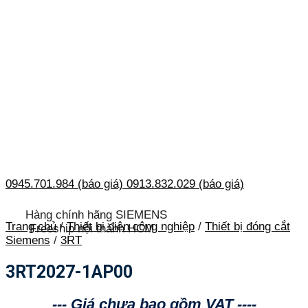
0945.701.984 (báo giá)
0913.832.029 (báo giá)
Hàng chính hãng SIEMENS
Trang chủ
/
Thiết bị điện công nghiệp
/
Thiết bị đóng cắt
Freeship nội thành HCM
Siemens
/
3RT
3RT2027-1AP00
--- Giá chưa bao gồm VAT ----