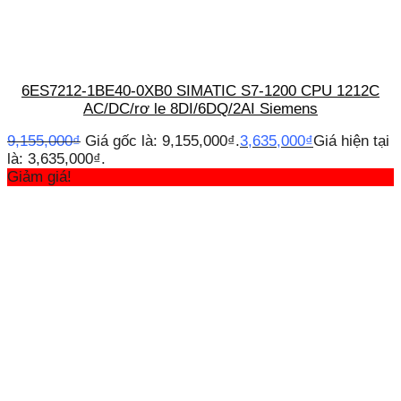
6ES7212-1BE40-0XB0 SIMATIC S7-1200 CPU 1212C
AC/DC/rơ le 8DI/6DQ/2AI Siemens
9,155,000
₫
Giá gốc là: 9,155,000₫.
3,635,000
₫
Giá hiện tại
là: 3,635,000₫.
Giảm giá!