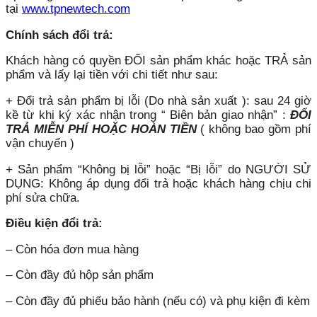
tại
www.tpnewtech.com
Chính sách đổi trả:
Khách hàng có quyền ĐỔI sản phẩm khác hoặc TRẢ sản
phẩm và lấy lại tiền với chi tiết như sau:
+ Đổi trả sản phẩm bị lỗi (Do nhà sản xuất ): sau 24 giờ
kề từ khi ký xác nhận trong “ Biên bản giao nhận” :
ĐỔI
TRẢ MIỄN PHÍ HOẶC HOÀN TIỀN
( không bao gồm phí
vận chuyển )
+ Sản phẩm “Không bị lỗi” hoặc “Bị lỗi” do NGƯỜI SỬ
DỤNG: Không áp dụng đổi trả hoặc khách hàng chịu chi
phí sửa chữa.
Điều kiện đổi trả:
– Còn hóa đơn mua hàng
– Còn đầy đủ hộp sản phẩm
– Còn đầy đủ phiếu bảo hành (nếu có) và phụ kiện đi kèm