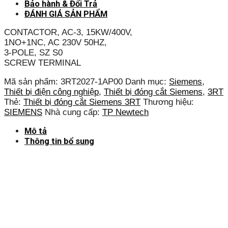
Bảo hành & Đổi Trả
ĐÁNH GIÁ SẢN PHẨM
CONTACTOR, AC-3, 15KW/400V,
1NO+1NC, AC 230V 50HZ,
3-POLE, SZ S0
SCREW TERMINAL
Mã sản phẩm:
3RT2027-1AP00
Danh mục:
Siemens
,
Thiết bị điện công nghiệp
,
Thiết bị đóng cắt Siemens
,
3RT
Thẻ:
Thiết bị đóng cắt Siemens 3RT
Thương hiệu:
SIEMENS
Nhà cung cấp:
TP Newtech
Mô tả
Thông tin bổ sung