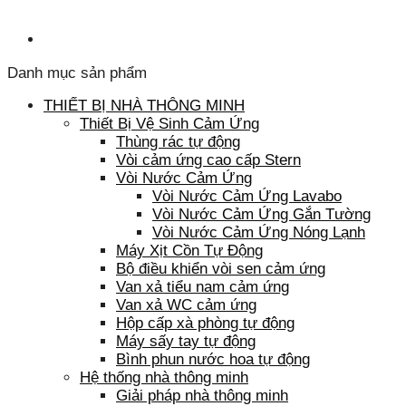
Danh mục sản phẩm
THIẾT BỊ NHÀ THÔNG MINH
Thiết Bị Vệ Sinh Cảm Ứng
Thùng rác tự động
Vòi cảm ứng cao cấp Stern
Vòi Nước Cảm Ứng
Vòi Nước Cảm Ứng Lavabo
Vòi Nước Cảm Ứng Gắn Tường
Vòi Nước Cảm Ứng Nóng Lạnh
Máy Xịt Cồn Tự Động
Bộ điều khiển vòi sen cảm ứng
Van xả tiểu nam cảm ứng
Van xả WC cảm ứng
Hộp cấp xà phòng tự động
Máy sấy tay tự động
Bình phun nước hoa tự động
Hệ thống nhà thông minh
Giải pháp nhà thông minh