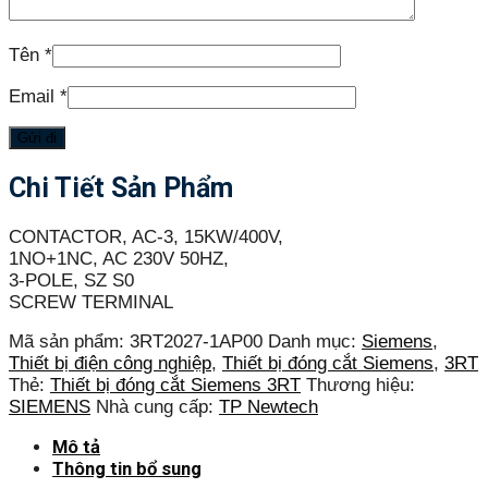
Tên
*
Email
*
Chi Tiết Sản Phẩm
CONTACTOR, AC-3, 15KW/400V,
1NO+1NC, AC 230V 50HZ,
3-POLE, SZ S0
SCREW TERMINAL
Mã sản phẩm:
3RT2027-1AP00
Danh mục:
Siemens
,
Thiết bị điện công nghiệp
,
Thiết bị đóng cắt Siemens
,
3RT
Thẻ:
Thiết bị đóng cắt Siemens 3RT
Thương hiệu:
SIEMENS
Nhà cung cấp:
TP Newtech
Mô tả
Thông tin bổ sung