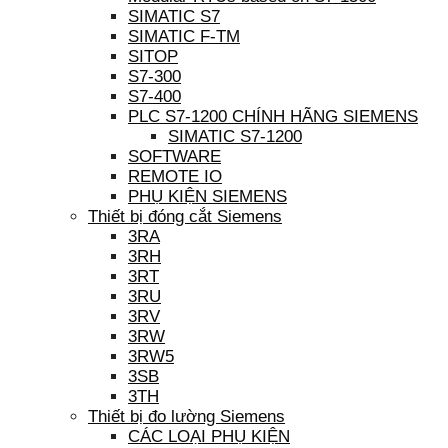
SIMATIC S7
SIMATIC F-TM
SITOP
S7-300
S7-400
PLC S7-1200 CHÍNH HÃNG SIEMENS
SIMATIC S7-1200
SOFTWARE
REMOTE IO
PHỤ KIỆN SIEMENS
Thiết bị đóng cắt Siemens
3RA
3RH
3RT
3RU
3RV
3RW
3RW5
3SB
3TH
Thiết bị đo lường Siemens
CÁC LOẠI PHỤ KIỆN