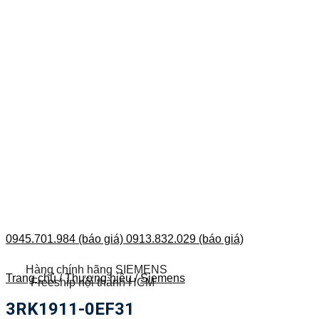
0945.701.984 (báo giá)
0913.832.029 (báo giá)
Hàng chính hãng SIEMENS
Trang chủ
/
Thương hiệu
/
Siemens
Freeship nội thành HCM
3RK1911-0EF31