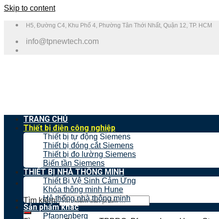
Skip to content
H5, Đường C4, Khu Phố 4, Phường Tân Thới Nhất, Quận 12, TP. HCM
info@tpnewtech.com
TRANG CHỦ
Thiết bị điện công nghiệp
Thiết bị tự động Siemens
Thiết bị đóng cắt Siemens
Thiết bị đo lường Siemens
Biến tần Siemens
THIẾT BỊ NHÀ THÔNG MINH
Thiết Bị Vệ Sinh Cảm Ứng
Khóa thông minh Hune
Hệ thống nhà thông minh
Tìm kiếm:
Sản phẩm khác
Pfannenberg