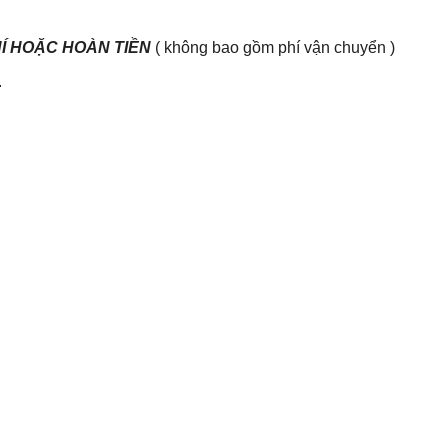
HÍ HOẶC HOÀN TIỀN
( không bao gồm phí vận chuyển )
.