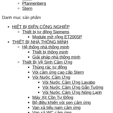
Pfannenberg
Stern
Danh mục sản phẩm
HIẾT BỊ ĐIỆN CÔNG NGHIỆP
Thiết bị tự động Siemens
Module mở rộng ET200SP
THIẾT BỊ NHÀ THÔNG MINH
Hệ thống nhà thông minh
Thiết bị thông minh
Giải pháp nhà thông minh
Thiết Bị Vệ Sinh Cảm Ứng
Thùng rác tự động
Vòi cảm ứng cao cấp Stern
Vòi Nước Cảm Ứng
Vòi Nước Cảm Ứng Lavabo
Vòi Nước Cảm Ứng Gắn Tường
Vòi Nước Cảm Ứng Nóng Lạnh
Máy Xịt Cồn Tự Động
Bộ điều khiển vòi sen cảm ứng
Van xả tiểu nam cảm ứng
Van xả WC cảm ứng