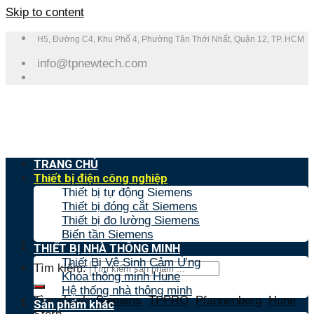
Skip to content
H5, Đường C4, Khu Phố 4, Phường Tân Thới Nhất, Quận 12, TP. HCM
info@tpnewtech.com
TRANG CHỦ
Thiết bị điện công nghiệp
Thiết bị tự động Siemens
Thiết bị đóng cắt Siemens
Thiết bị đo lường Siemens
Biến tần Siemens
THIẾT BỊ NHÀ THÔNG MINH
Thiết Bị Vệ Sinh Cảm Ứng
Tìm kiếm:
Khóa thông minh Hune
Hệ thống nhà thông minh
Tìm nhanh:
Siemens
,
TPPRO
,
Pfannenberg
,
Hune
,
Sản phẩm khác