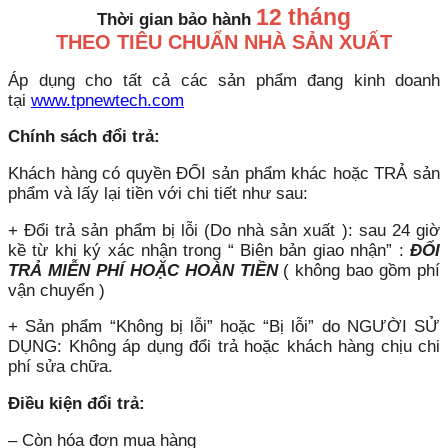
12 tháng
Thời gian bảo hành
THEO TIÊU CHUẨN NHÀ SẢN XUẤT
Áp dụng cho tất cả các sản phẩm đang kinh doanh
tại
www.tpnewtech.com
Chính sách đổi trả:
Khách hàng có quyền ĐỔI sản phẩm khác hoặc TRẢ sản
phẩm và lấy lại tiền với chi tiết như sau:
+ Đổi trả sản phẩm bị lỗi (Do nhà sản xuất ): sau 24 giờ
kề từ khi ký xác nhận trong “ Biên bản giao nhận” :
ĐỔI
TRẢ MIỄN PHÍ HOẶC HOÀN TIỀN
( không bao gồm phí
vận chuyển )
+ Sản phẩm “Không bị lỗi” hoặc “Bị lỗi” do NGƯỜI SỬ
DỤNG: Không áp dụng đổi trả hoặc khách hàng chịu chi
phí sửa chữa.
Điều kiện đổi trả:
– Còn hóa đơn mua hàng