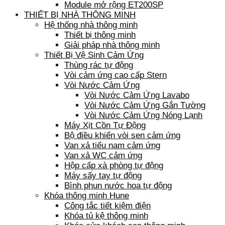
Module mở rộng ET200SP
THIẾT BỊ NHÀ THÔNG MINH
Hệ thống nhà thông minh
Thiết bị thông minh
Giải pháp nhà thông minh
Thiết Bị Vệ Sinh Cảm Ứng
Thùng rác tự động
Vòi cảm ứng cao cấp Stern
Vòi Nước Cảm Ứng
Vòi Nước Cảm Ứng Lavabo
Vòi Nước Cảm Ứng Gắn Tường
Vòi Nước Cảm Ứng Nóng Lạnh
Máy Xịt Cồn Tự Động
Bộ điều khiển vòi sen cảm ứng
Van xả tiểu nam cảm ứng
Van xả WC cảm ứng
Hộp cấp xà phòng tự động
Máy sấy tay tự động
Bình phun nước hoa tự động
Khóa thông minh Hune
Công tắc tiết kiệm điện
Khóa tủ kệ thông minh