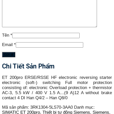
Tên
*
Email
*
Chi Tiết Sản Phẩm
ET 200pro ERSE/RSSE HF electronic reversing starter
electronic (soft-) switching Full motor protection
consisting of: electronic Overload protection + thermistor
AC-3, 5.5 kW / 400 V 1.5 A…(9 A)12 A without brake
contact 4 DI Han Q4/2 – Han Q8/0
Mã sản phẩm:
3RK1304-5LS70-3AA0
Danh mục:
SIMATIC ET 200pro
,
Thiết bị tự động Siemens
,
Siemens
,