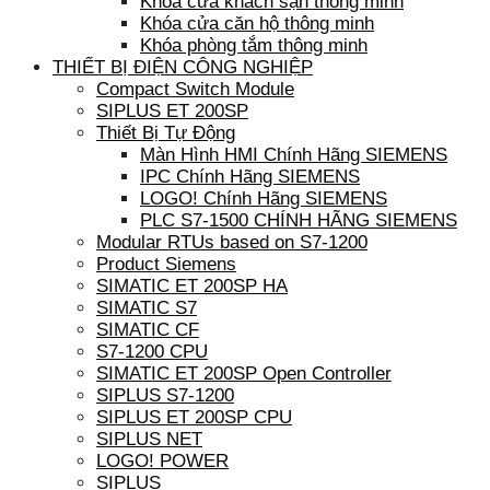
Khóa cửa khách sạn thông minh
Khóa cửa căn hộ thông minh
Khóa phòng tắm thông minh
THIẾT BỊ ĐIỆN CÔNG NGHIỆP
Compact Switch Module
SIPLUS ET 200SP
Thiết Bị Tự Động
Màn Hình HMI Chính Hãng SIEMENS
IPC Chính Hãng SIEMENS
LOGO! Chính Hãng SIEMENS
PLC S7-1500 CHÍNH HÃNG SIEMENS
Modular RTUs based on S7-1200
Product Siemens
SIMATIC ET 200SP HA
SIMATIC S7
SIMATIC CF
S7-1200 CPU
SIMATIC ET 200SP Open Controller
SIPLUS S7-1200
SIPLUS ET 200SP CPU
SIPLUS NET
LOGO! POWER
SIPLUS