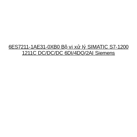
6ES7211-1AE31-0XB0 Bộ vi xử lý SIMATIC S7-1200
1211C DC/DC/DC 6DI/4DQ/2AI Siemens