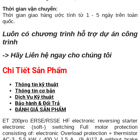
Thời gian vận chuyển:
Thời gian giao hàng ước tính từ 1 - 5 ngày trên toàn
quốc.
Luôn có chương trình hỗ trợ dự án công
trình
-> Hãy Liên hệ ngay cho chúng tôi
Chi Tiết Sản Phẩm
Thông tin kỹ thuật
Thông tin cơ bản
Dịch Vụ Kỹ thuật
Bảo hành & Đổi Trả
ĐÁNH GIÁ SẢN PHẨM
ET 200pro ERSE/RSSE HF electronic reversing starter
electronic (soft-) switching Full motor protection
consisting of: electronic Overload protection + thermistor
AC-3, 5.5 kW / 400 V 1.5 A…(9 A)12 A without brake