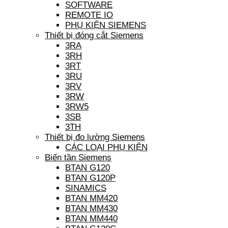
SOFTWARE
REMOTE IO
PHỤ KIỆN SIEMENS
Thiết bị đóng cắt Siemens
3RA
3RH
3RT
3RU
3RV
3RW
3RW5
3SB
3TH
Thiết bị đo lường Siemens
CÁC LOẠI PHỤ KIỆN
Biến tần Siemens
BTAN G120
BTAN G120P
SINAMICS
BTAN MM420
BTAN MM430
BTAN MM440