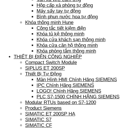
Hộp cấp xà phòng tự động
Máy sấy tay tự động
Bình phun nước hoa tự động
Khóa thông minh Hune
Công tắc tiết kiệm điện
Khóa tủ kệ thông minh
Khóa cửa khách sạn thông minh
Khóa cửa căn hộ thông minh
Khóa phòng tắm thông minh
THIẾT BỊ ĐIỆN CÔNG NGHIỆP
Compact Switch Module
SIPLUS ET 200SP
Thiết Bị Tự Động
Màn Hình HMI Chính Hãng SIEMENS
IPC Chính Hãng SIEMENS
LOGO! Chính Hãng SIEMENS
PLC S7-1500 CHÍNH HÃNG SIEMENS
Modular RTUs based on S7-1200
Product Siemens
SIMATIC ET 200SP HA
SIMATIC S7
SIMATIC CF