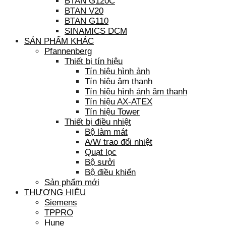
BTAN G120C
BTAN V20
BTAN G110
SINAMICS DCM
SẢN PHẨM KHÁC
Pfannenberg
Thiết bị tín hiệu
Tín hiệu hình ảnh
Tín hiệu âm thanh
Tín hiệu hình ảnh âm thanh
Tín hiệu AX-ATEX
Tín hiệu Tower
Thiết bị điều nhiệt
Bộ làm mát
A/W trao đổi nhiệt
Quạt lọc
Bộ sưởi
Bộ điều khiển
Sản phẩm mới
THƯƠNG HIỆU
Siemens
TPPRO
Hune