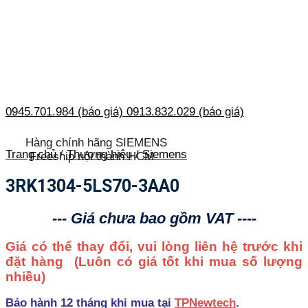
0945.701.984 (báo giá)
0913.832.029 (báo giá)
Hàng chính hãng SIEMENS
Trang chủ
/
Thương hiệu
/
Siemens
Freeship nội thành HCM
3RK1304-5LS70-3AA0
--- Giá chưa bao gồm VAT ----
Giá có thể thay đổi, vui lòng liên hệ trước khi
đặt hàng
(Luôn có giá tốt khi mua số lượng
nhiều)
Bảo hành 12 tháng khi mua tại
TPNewtech
.