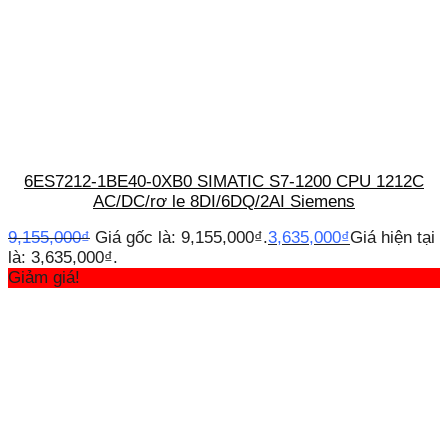
6ES7212-1BE40-0XB0 SIMATIC S7-1200 CPU 1212C
AC/DC/rơ le 8DI/6DQ/2AI Siemens
9,155,000
₫
Giá gốc là: 9,155,000₫.
3,635,000
₫
Giá hiện tại
là: 3,635,000₫.
Giảm giá!