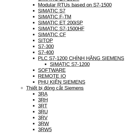
Modular RTUs based on S7-1500
SIMATIC S7
SIMATIC F-TM
SIMATIC ET 200iSP
SIMATIC S7-1500HF
SIMATIC CF
SITOP
S7-300
S7-400
PLC S7-1200 CHÍNH HÃNG SIEMENS
SIMATIC S7-1200
SOFTWARE
REMOTE IO
PHỤ KIỆN SIEMENS
Thiết bị đóng cắt Siemens
3RA
3RH
3RT
3RU
3RV
3RW
3RW5