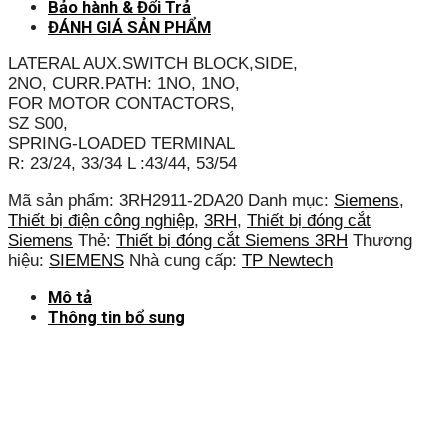
Bảo hành & Đổi Trả
ĐÁNH GIÁ SẢN PHẨM
LATERAL AUX.SWITCH BLOCK,SIDE,
2NO, CURR.PATH: 1NO, 1NO,
FOR MOTOR CONTACTORS,
SZ S00,
SPRING-LOADED TERMINAL
R: 23/24, 33/34 L :43/44, 53/54
Mã sản phẩm:
3RH2911-2DA20
Danh mục:
Siemens
,
Thiết bị điện công nghiệp
,
3RH
,
Thiết bị đóng cắt
Siemens
Thẻ:
Thiết bị đóng cắt Siemens 3RH
Thương
hiệu:
SIEMENS
Nhà cung cấp:
TP Newtech
Mô tả
Thông tin bổ sung