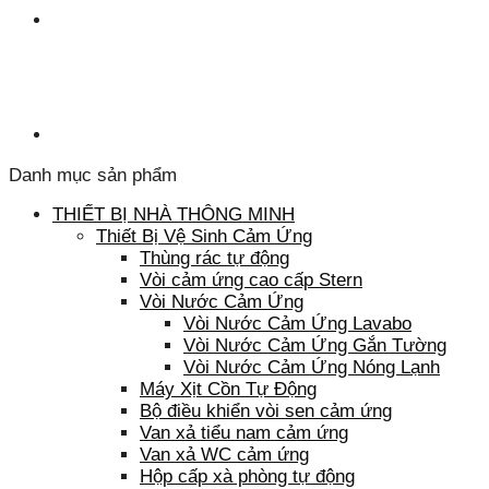
Danh mục sản phẩm
THIẾT BỊ NHÀ THÔNG MINH
Thiết Bị Vệ Sinh Cảm Ứng
Thùng rác tự động
Vòi cảm ứng cao cấp Stern
Vòi Nước Cảm Ứng
Vòi Nước Cảm Ứng Lavabo
Vòi Nước Cảm Ứng Gắn Tường
Vòi Nước Cảm Ứng Nóng Lạnh
Máy Xịt Cồn Tự Động
Bộ điều khiển vòi sen cảm ứng
Van xả tiểu nam cảm ứng
Van xả WC cảm ứng
Hộp cấp xà phòng tự động