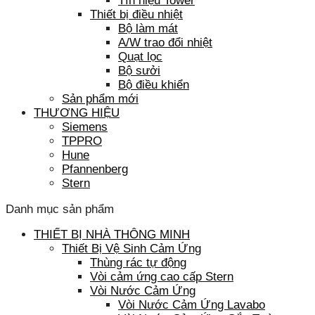
Tín hiệu Tower
Thiết bị điều nhiệt
Bộ làm mát
A/W trao đổi nhiệt
Quạt lọc
Bộ sưởi
Bộ điều khiển
Sản phẩm mới
THƯƠNG HIỆU
Siemens
TPPRO
Hune
Pfannenberg
Stern
Danh mục sản phẩm
THIẾT BỊ NHÀ THÔNG MINH
Thiết Bị Vệ Sinh Cảm Ứng
Thùng rác tự động
Vòi cảm ứng cao cấp Stern
Vòi Nước Cảm Ứng
Vòi Nước Cảm Ứng Lavabo