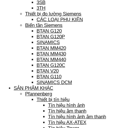
3SB
3TH
Thiết bị đo lường Siemens
CÁC LOẠI PHỤ KIỆN
Biến tần Siemens
BTAN G120
BTAN G120P
SINAMICS
BTAN MM420
BTAN MM430
BTAN MM440
BTAN G120C
BTAN V20
BTAN G110
SINAMICS DCM
SẢN PHẨM KHÁC
Pfannenberg
Thiết bị tín hiệu
Tín hiệu hình ảnh
Tín hiệu âm thanh
Tín hiệu hình ảnh âm thanh
Tín hiệu AX-ATEX