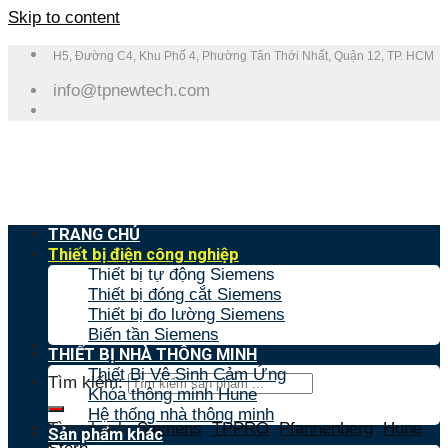
Skip to content
H5, Đường C4, Khu Phố 4, Phường Tân Thới Nhất, Quận 12, TP. HCM
info@tpnewtech.com
TRANG CHỦ
Thiết bị điện công nghiệp
Thiết bị tự động Siemens
Thiết bị đóng cắt Siemens
Thiết bị đo lường Siemens
Biến tần Siemens
THIẾT BỊ NHÀ THÔNG MINH
Thiết Bị Vệ Sinh Cảm Ứng
Tìm kiếm:
Khóa thông minh Hune
Hệ thống nhà thông minh
Tìm nhanh:
Siemens
,
TPPRO
,
Pfannenberg
,
Hune
,
Sản phẩm khác