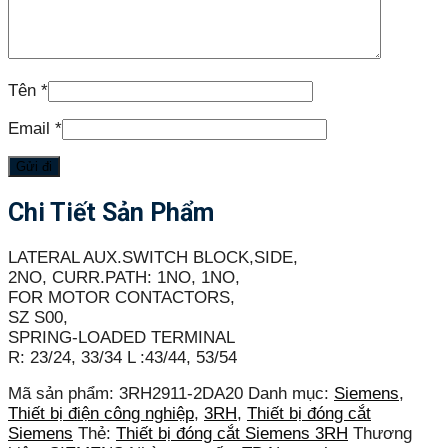
Tên
*
Email
*
Chi Tiết Sản Phẩm
LATERAL AUX.SWITCH BLOCK,SIDE,
2NO, CURR.PATH: 1NO, 1NO,
FOR MOTOR CONTACTORS,
SZ S00,
SPRING-LOADED TERMINAL
R: 23/24, 33/34 L :43/44, 53/54
Mã sản phẩm:
3RH2911-2DA20
Danh mục:
Siemens
,
Thiết bị điện công nghiệp
,
3RH
,
Thiết bị đóng cắt
Siemens
Thẻ:
Thiết bị đóng cắt Siemens 3RH
Thương