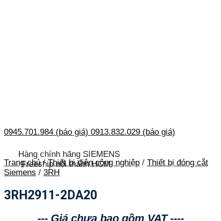
0945.701.984 (báo giá)
0913.832.029 (báo giá)
Hàng chính hãng SIEMENS
Trang chủ
/
Thiết bị điện công nghiệp
/
Thiết bị đóng cắt
Freeship nội thành HCM
Siemens
/
3RH
3RH2911-2DA20
--- Giá chưa bao gồm VAT ----