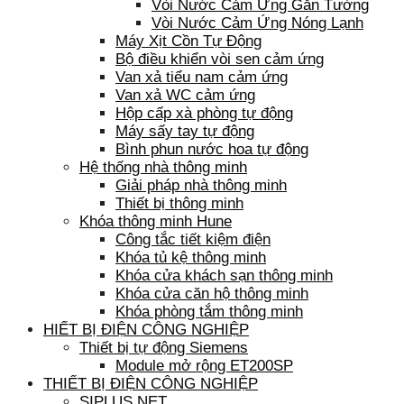
Vòi Nước Cảm Ứng Gắn Tường
Vòi Nước Cảm Ứng Nóng Lạnh
Máy Xịt Cồn Tự Động
Bộ điều khiển vòi sen cảm ứng
Van xả tiểu nam cảm ứng
Van xả WC cảm ứng
Hộp cấp xà phòng tự động
Máy sấy tay tự động
Bình phun nước hoa tự động
Hệ thống nhà thông minh
Giải pháp nhà thông minh
Thiết bị thông minh
Khóa thông minh Hune
Công tắc tiết kiệm điện
Khóa tủ kệ thông minh
Khóa cửa khách sạn thông minh
Khóa cửa căn hộ thông minh
Khóa phòng tắm thông minh
HIẾT BỊ ĐIỆN CÔNG NGHIỆP
Thiết bị tự động Siemens
Module mở rộng ET200SP
THIẾT BỊ ĐIỆN CÔNG NGHIỆP
SIPLUS NET