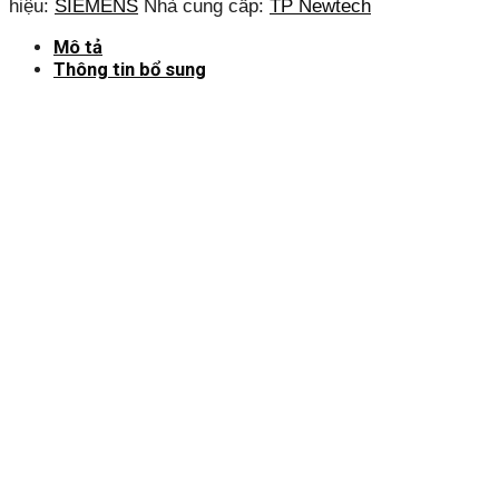
hiệu:
SIEMENS
Nhà cung cấp:
TP Newtech
Mô tả
Thông tin bổ sung