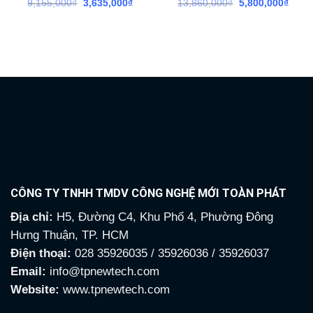
9,155,000
₫
Giá
3,635,000
₫
Giá
13,860,000
₫
Giá
5,800,000
₫
Giá
gốc
hiện
gốc
hiện
là:
tại
là:
tại
9,155,000₫.
là:
13,860,000₫.
là:
3,635,000₫.
5,800
CÔNG TY TNHH TMDV CÔNG NGHỆ MỚI TOÀN PHÁT
Địa chỉ:
H5, Đường C4, Khu Phố 4, Phường Đông
Hưng Thuận, TP. HCM
Điện thoại:
028 35926035 / 35926036 / 35926037
Email:
info@tpnewtech.com
Website:
www.tpnewtech.com