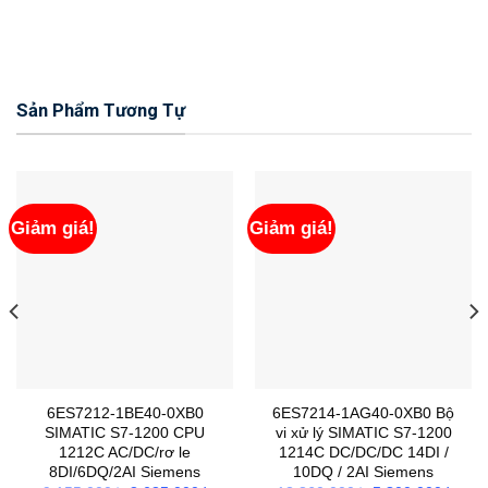
Sản Phẩm Tương Tự
Giảm giá!
Giảm giá!
6ES7212-1BE40-0XB0
6ES7214-1AG40-0XB0 Bộ
SIMATIC S7-1200 CPU
vi xử lý SIMATIC S7-1200
1212C AC/DC/rơ le
1214C DC/DC/DC 14DI /
8DI/6DQ/2AI Siemens
10DQ / 2AI Siemens