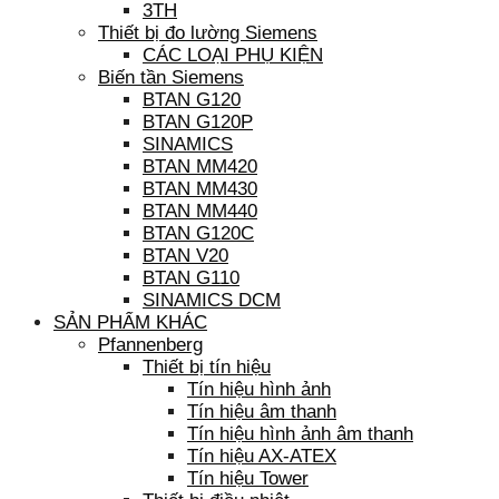
3TH
Thiết bị đo lường Siemens
CÁC LOẠI PHỤ KIỆN
Biến tần Siemens
BTAN G120
BTAN G120P
SINAMICS
BTAN MM420
BTAN MM430
BTAN MM440
BTAN G120C
BTAN V20
BTAN G110
SINAMICS DCM
SẢN PHẨM KHÁC
Pfannenberg
Thiết bị tín hiệu
Tín hiệu hình ảnh
Tín hiệu âm thanh
Tín hiệu hình ảnh âm thanh
Tín hiệu AX-ATEX
Tín hiệu Tower