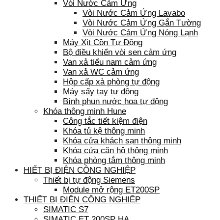
Vòi Nước Cảm Ứng
Vòi Nước Cảm Ứng Lavabo
Vòi Nước Cảm Ứng Gắn Tường
Vòi Nước Cảm Ứng Nóng Lạnh
Máy Xịt Cồn Tự Động
Bộ điều khiển vòi sen cảm ứng
Van xả tiểu nam cảm ứng
Van xả WC cảm ứng
Hộp cấp xà phòng tự động
Máy sấy tay tự động
Bình phun nước hoa tự động
Khóa thông minh Hune
Công tắc tiết kiệm điện
Khóa tủ kệ thông minh
Khóa cửa khách sạn thông minh
Khóa cửa căn hộ thông minh
Khóa phòng tắm thông minh
HIẾT BỊ ĐIỆN CÔNG NGHIỆP
Thiết bị tự động Siemens
Module mở rộng ET200SP
THIẾT BỊ ĐIỆN CÔNG NGHIỆP
SIMATIC S7
SIMATIC ET 200SP HA