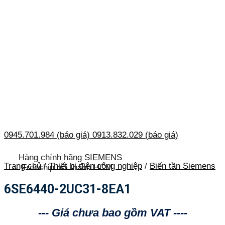
0945.701.984 (báo giá)
0913.832.029 (báo giá)
Hàng chính hãng SIEMENS
Trang chủ
/
Thiết bị điện công nghiệp
/
Biến tần Siemens
Freeship nội thành HCM
6SE6440-2UC31-8EA1
--- Giá chưa bao gồm VAT ----