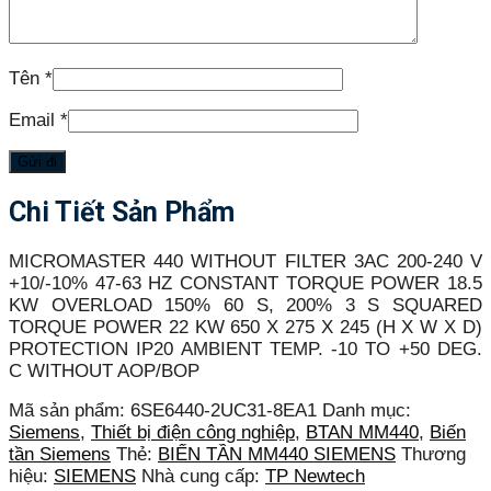
Tên
*
Email
*
Chi Tiết Sản Phẩm
MICROMASTER 440 WITHOUT FILTER 3AC 200-240 V
+10/-10% 47-63 HZ CONSTANT TORQUE POWER 18.5
KW OVERLOAD 150% 60 S, 200% 3 S SQUARED
TORQUE POWER 22 KW 650 X 275 X 245 (H X W X D)
PROTECTION IP20 AMBIENT TEMP. -10 TO +50 DEG.
C WITHOUT AOP/BOP
Mã sản phẩm:
6SE6440-2UC31-8EA1
Danh mục:
Siemens
,
Thiết bị điện công nghiệp
,
BTAN MM440
,
Biến
tần Siemens
Thẻ:
BIẾN TẦN MM440 SIEMENS
Thương
hiệu:
SIEMENS
Nhà cung cấp:
TP Newtech