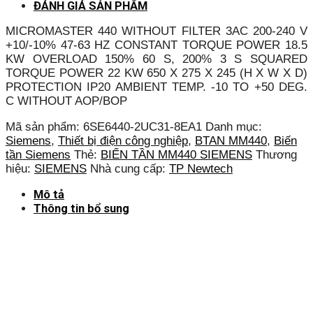
ĐÁNH GIÁ SẢN PHẨM
MICROMASTER 440 WITHOUT FILTER 3AC 200-240 V
+10/-10% 47-63 HZ CONSTANT TORQUE POWER 18.5
KW OVERLOAD 150% 60 S, 200% 3 S SQUARED
TORQUE POWER 22 KW 650 X 275 X 245 (H X W X D)
PROTECTION IP20 AMBIENT TEMP. -10 TO +50 DEG.
C WITHOUT AOP/BOP
Mã sản phẩm:
6SE6440-2UC31-8EA1
Danh mục:
Siemens
,
Thiết bị điện công nghiệp
,
BTAN MM440
,
Biến
tần Siemens
Thẻ:
BIẾN TẦN MM440 SIEMENS
Thương
hiệu:
SIEMENS
Nhà cung cấp:
TP Newtech
Mô tả
Thông tin bổ sung