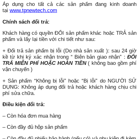
Áp dụng cho tất cả các sản phẩm đang kinh doanh
tại
www.tpnewtech.com
Chính sách đổi trả:
Khách hàng có quyền ĐỔI sản phẩm khác hoặc TRẢ sản
phẩm và lấy lại tiền với chi tiết như sau:
+ Đổi trả sản phẩm bị lỗi (Do nhà sản xuất ): sau 24 giờ
kề từ khi ký xác nhận trong “ Biên bản giao nhận” :
ĐỔI
TRẢ MIỄN PHÍ HOẶC HOÀN TIỀN
( không bao gồm phí
vận chuyển )
+ Sản phẩm “Không bị lỗi” hoặc “Bị lỗi” do NGƯỜI SỬ
DỤNG: Không áp dụng đổi trả hoặc khách hàng chịu chi
phí sửa chữa.
Điều kiện đổi trả:
– Còn hóa đơn mua hàng
– Còn đầy đủ hộp sản phẩm
– Còn đầy đủ phiếu bảo hành (nếu có) và phụ kiện đi kèm