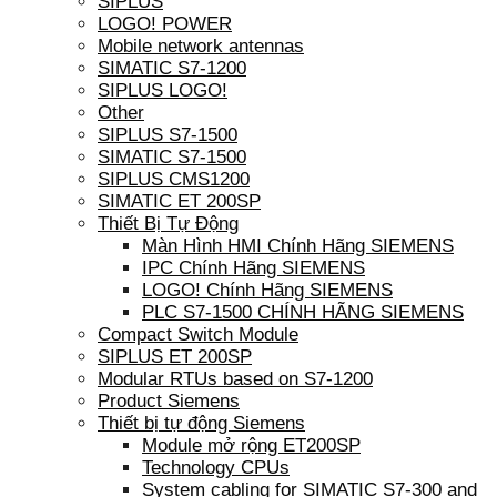
SIPLUS
LOGO! POWER
Mobile network antennas
SIMATIC S7-1200
SIPLUS LOGO!
Other
SIPLUS S7-1500
SIMATIC S7-1500
SIPLUS CMS1200
SIMATIC ET 200SP
Thiết Bị Tự Động
Màn Hình HMI Chính Hãng SIEMENS
IPC Chính Hãng SIEMENS
LOGO! Chính Hãng SIEMENS
PLC S7-1500 CHÍNH HÃNG SIEMENS
Compact Switch Module
SIPLUS ET 200SP
Modular RTUs based on S7-1200
Product Siemens
Thiết bị tự động Siemens
Module mở rộng ET200SP
Technology CPUs
System cabling for SIMATIC S7-300 and