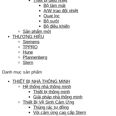
Thiết bị điều nhiệt
Bộ làm mát
A/W trao đổi nhiệt
Quạt lọc
Bộ sưởi
Bộ điều khiển
Sản phẩm mới
THƯƠNG HIỆU
Siemens
TPPRO
Hune
Pfannenberg
Stern
Danh mục sản phẩm
THIẾT BỊ NHÀ THÔNG MINH
Hệ thống nhà thông minh
Thiết bị thông minh
Giải pháp nhà thông minh
Thiết Bị Vệ Sinh Cảm Ứng
Thùng rác tự động
Vòi cảm ứng cao cấp Stern