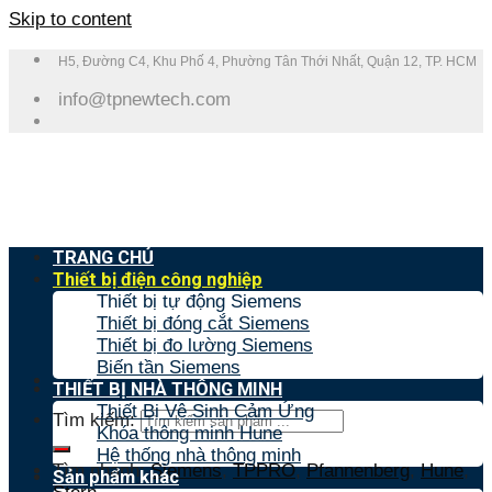
Skip to content
H5, Đường C4, Khu Phố 4, Phường Tân Thới Nhất, Quận 12, TP. HCM
info@tpnewtech.com
TRANG CHỦ
Thiết bị điện công nghiệp
Thiết bị tự động Siemens
Thiết bị đóng cắt Siemens
Thiết bị đo lường Siemens
Biến tần Siemens
THIẾT BỊ NHÀ THÔNG MINH
Thiết Bị Vệ Sinh Cảm Ứng
Tìm kiếm:
Khóa thông minh Hune
Hệ thống nhà thông minh
Tìm nhanh:
Siemens
,
TPPRO
,
Pfannenberg
,
Hune
,
Sản phẩm khác