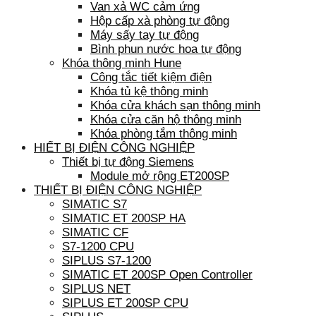
Van xả WC cảm ứng
Hộp cấp xà phòng tự động
Máy sấy tay tự động
Bình phun nước hoa tự động
Khóa thông minh Hune
Công tắc tiết kiệm điện
Khóa tủ kệ thông minh
Khóa cửa khách sạn thông minh
Khóa cửa căn hộ thông minh
Khóa phòng tắm thông minh
HIẾT BỊ ĐIỆN CÔNG NGHIỆP
Thiết bị tự động Siemens
Module mở rộng ET200SP
THIẾT BỊ ĐIỆN CÔNG NGHIỆP
SIMATIC S7
SIMATIC ET 200SP HA
SIMATIC CF
S7-1200 CPU
SIPLUS S7-1200
SIMATIC ET 200SP Open Controller
SIPLUS NET
SIPLUS ET 200SP CPU