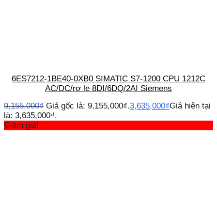
6ES7212-1BE40-0XB0 SIMATIC S7-1200 CPU 1212C
AC/DC/rơ le 8DI/6DQ/2AI Siemens
9,155,000
₫
Giá gốc là: 9,155,000₫.
3,635,000
₫
Giá hiện tại
là: 3,635,000₫.
Giảm giá!