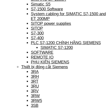
Simatic S5
S7-1500 Software
System cabling for SIMATIC S7-1500 and
ET 200MP
SITOP power supplies
SITOP
S7-300
S7-400
PLC S7-1200 CHÍNH HÃNG SIEMENS
SIMATIC S7-1200
SOFTWARE
REMOTE IO
PHỤ KIỆN SIEMENS
Thiết bị đóng cắt Siemens
3RA
3RH
3RT
3RU
3RV
3RW
3RW5
3SB