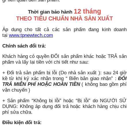
12 tháng
Thời gian bảo hành
THEO TIÊU CHUẨN NHÀ SẢN XUẤT
Áp dụng cho tất cả các sản phẩm đang kinh doanh
tại
www.tpnewtech.com
Chính sách đổi trả:
Khách hàng có quyền ĐỔI sản phẩm khác hoặc TRẢ sản
phẩm và lấy lại tiền với chi tiết như sau:
+ Đổi trả sản phẩm bị lỗi (Do nhà sản xuất ): sau 24 giờ
kề từ khi ký xác nhận trong “ Biên bản giao nhận” :
ĐỔI
TRẢ MIỄN PHÍ HOẶC HOÀN TIỀN
( không bao gồm phí
vận chuyển )
+ Sản phẩm “Không bị lỗi” hoặc “Bị lỗi” do NGƯỜI SỬ
DỤNG: Không áp dụng đổi trả hoặc khách hàng chịu chi
phí sửa chữa.
Điều kiện đổi trả: