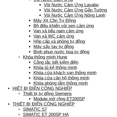
Vòi Nước Cảm Ứng Lavabo
Vòi Nước Cảm Ứng Gắn Tường
Vòi Nước Cảm Ứng Nóng Lạnh
Máy Xịt Cồn Tự Động
Bộ điều khiển vòi sen cảm ứng
Van xả tiểu nam cảm ứng
Van xả WC cảm ứng
Hộp cấp xà phòng tự động
Máy sấy tay tự động
Bình phun nước hoa tự động
Khóa thông minh Hune
Công tắc tiết kiệm điện
Khóa tủ kệ thông minh
Khóa cửa khách sạn thông minh
Khóa cửa căn hộ thông minh
Khóa phòng tắm thông minh
HIẾT BỊ ĐIỆN CÔNG NGHIỆP
Thiết bị tự động Siemens
Module mở rộng ET200SP
THIẾT BỊ ĐIỆN CÔNG NGHIỆP
SIMATIC S7
SIMATIC ET 200SP HA