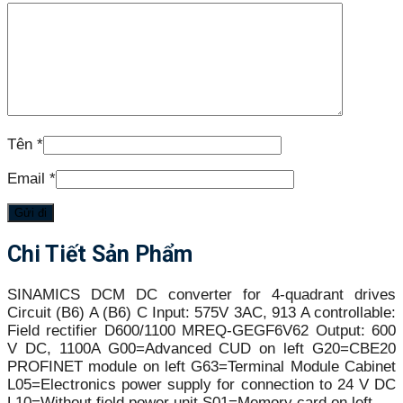
Tên
*
Email
*
Chi Tiết Sản Phẩm
SINAMICS DCM DC converter for 4-quadrant drives
Circuit (B6) A (B6) C Input: 575V 3AC, 913 A controllable:
Field rectifier D600/1100 MREQ-GEGF6V62 Output: 600
V DC, 1100A G00=Advanced CUD on left G20=CBE20
PROFINET module on left G63=Terminal Module Cabinet
L05=Electronics power supply for connection to 24 V DC
L10=Without field power unit S01=Memory card on left