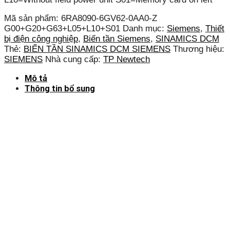
Mã sản phẩm:
6RA8090-6GV62-0AA0-Z
G00+G20+G63+L05+L10+S01
Danh mục:
Siemens
,
Thiết
bị điện công nghiệp
,
Biến tần Siemens
,
SINAMICS DCM
Thẻ:
BIẾN TẦN SINAMICS DCM SIEMENS
Thương hiệu:
SIEMENS
Nhà cung cấp:
TP Newtech
Mô tả
Thông tin bổ sung