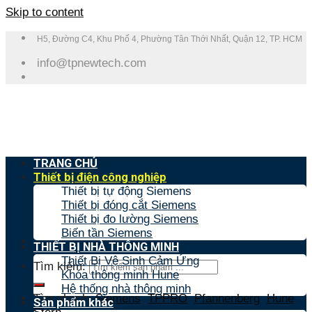
Skip to content
H5, Đường C4, Khu Phố 4, Phường Tân Thới Nhất, Quận 12, TP. HCM
info@tpnewtech.com
TRANG CHỦ
Thiết bị điện công nghiệp
Thiết bị tự động Siemens
Thiết bị đóng cắt Siemens
Thiết bị đo lường Siemens
Biến tần Siemens
THIẾT BỊ NHÀ THÔNG MINH
Thiết Bị Vệ Sinh Cảm Ứng
Tìm kiếm:
Khóa thông minh Hune
Hệ thống nhà thông minh
Tìm nhanh:
Siemens
,
TPPRO
,
Pfannenberg
,
Hune
,
Sản phẩm khác