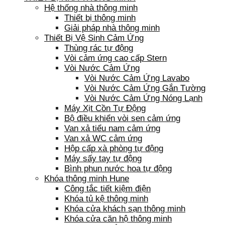
Hệ thống nhà thông minh
Thiết bị thông minh
Giải pháp nhà thông minh
Thiết Bị Vệ Sinh Cảm Ứng
Thùng rác tự động
Vòi cảm ứng cao cấp Stern
Vòi Nước Cảm Ứng
Vòi Nước Cảm Ứng Lavabo
Vòi Nước Cảm Ứng Gắn Tường
Vòi Nước Cảm Ứng Nóng Lạnh
Máy Xịt Cồn Tự Động
Bộ điều khiển vòi sen cảm ứng
Van xả tiểu nam cảm ứng
Van xả WC cảm ứng
Hộp cấp xà phòng tự động
Máy sấy tay tự động
Bình phun nước hoa tự động
Khóa thông minh Hune
Công tắc tiết kiệm điện
Khóa tủ kệ thông minh
Khóa cửa khách sạn thông minh
Khóa cửa căn hộ thông minh