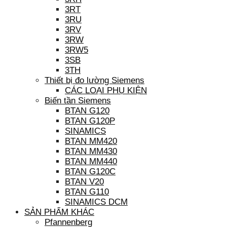
3RT
3RU
3RV
3RW
3RW5
3SB
3TH
Thiết bị đo lường Siemens
CÁC LOẠI PHỤ KIỆN
Biến tần Siemens
BTAN G120
BTAN G120P
SINAMICS
BTAN MM420
BTAN MM430
BTAN MM440
BTAN G120C
BTAN V20
BTAN G110
SINAMICS DCM
SẢN PHẨM KHÁC
Pfannenberg