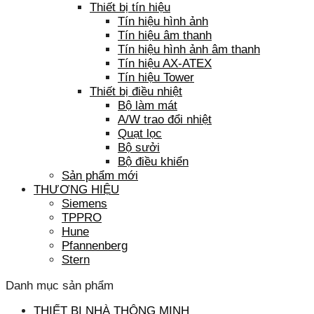
Thiết bị tín hiệu
Tín hiệu hình ảnh
Tín hiệu âm thanh
Tín hiệu hình ảnh âm thanh
Tín hiệu AX-ATEX
Tín hiệu Tower
Thiết bị điều nhiệt
Bộ làm mát
A/W trao đổi nhiệt
Quạt lọc
Bộ sưởi
Bộ điều khiển
Sản phẩm mới
THƯƠNG HIỆU
Siemens
TPPRO
Hune
Pfannenberg
Stern
Danh mục sản phẩm
THIẾT BỊ NHÀ THÔNG MINH