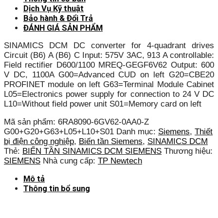
Dịch Vụ Kỹ thuật
Bảo hành & Đổi Trả
ĐÁNH GIÁ SẢN PHẨM
SINAMICS DCM DC converter for 4-quadrant drives
Circuit (B6) A (B6) C Input: 575V 3AC, 913 A controllable:
Field rectifier D600/1100 MREQ-GEGF6V62 Output: 600
V DC, 1100A G00=Advanced CUD on left G20=CBE20
PROFINET module on left G63=Terminal Module Cabinet
L05=Electronics power supply for connection to 24 V DC
L10=Without field power unit S01=Memory card on left
Mã sản phẩm:
6RA8090-6GV62-0AA0-Z
G00+G20+G63+L05+L10+S01
Danh mục:
Siemens
,
Thiết
bị điện công nghiệp
,
Biến tần Siemens
,
SINAMICS DCM
Thẻ:
BIẾN TẦN SINAMICS DCM SIEMENS
Thương hiệu:
SIEMENS
Nhà cung cấp:
TP Newtech
Mô tả
Thông tin bổ sung