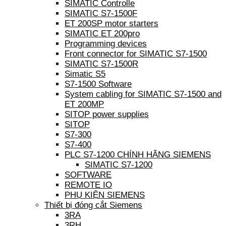
SIMATIC Controlle
SIMATIC S7-1500F
ET 200SP motor starters
SIMATIC ET 200pro
Programming devices
Front connector for SIMATIC S7-1500
SIMATIC S7-1500R
Simatic S5
S7-1500 Software
System cabling for SIMATIC S7-1500 and
ET 200MP
SITOP power supplies
SITOP
S7-300
S7-400
PLC S7-1200 CHÍNH HÃNG SIEMENS
SIMATIC S7-1200
SOFTWARE
REMOTE IO
PHỤ KIỆN SIEMENS
Thiết bị đóng cắt Siemens
3RA
3RH