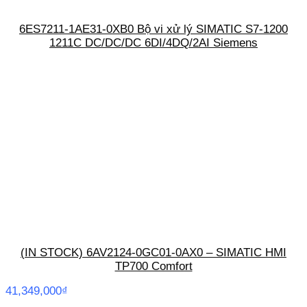
6ES7211-1AE31-0XB0 Bộ vi xử lý SIMATIC S7-1200
1211C DC/DC/DC 6DI/4DQ/2AI Siemens
(IN STOCK) 6AV2124-0GC01-0AX0 – SIMATIC HMI
TP700 Comfort
41,349,000
₫