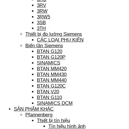
3RV
3RW
3RW5
3SB
3TH
Thiết bị đo lường Siemens
CÁC LOẠI PHỤ KIỆN
Biến tần Siemens
BTAN G120
BTAN G120P
SINAMICS
BTAN MM420
BTAN MM430
BTAN MM440
BTAN G120C
BTAN V20
BTAN G110
SINAMICS DCM
SẢN PHẨM KHÁC
Pfannenberg
Thiết bị tín hiệu
Tín hiệu hình ảnh