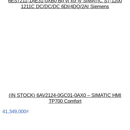
6ES7211-1AE31-0XB0 Bộ vi xử lý SIMATIC S7-1200
1211C DC/DC/DC 6DI/4DQ/2AI Siemens
(IN STOCK) 6AV2124-0GC01-0AX0 – SIMATIC HMI
TP700 Comfort
41,349,000
₫