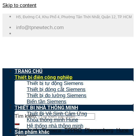
Skip to content
H5, Đường C4, Khu Phố 4, Phường Tân Thới Nhất, Quận 12, TP. HCM
info@tpnewtech.com
TRANG CHỦ
Thiết bị điện công nghiệp
Thiết bị tự động Siemens
Thiết bị đóng cắt Siemens
Thiết bị đo lường Siemens
Biến tần Siemens
THIẾT BỊ NHÀ THÔNG MINH
Thiết Bị Vệ Sinh Cảm Ứng
Tìm kiếm:
Khóa thông minh Hune
Hệ thống nhà thông minh
Tìm nhanh:
Siemens
,
TPPRO
,
Pfannenberg
,
Hune
,
Sản phẩm khác