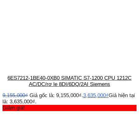
6ES7212-1BE40-0XB0 SIMATIC S7-1200 CPU 1212C
AC/DC/rơ le 8DI/6DQ/2AI Siemens
9,155,000
₫
Giá gốc là: 9,155,000₫.
3,635,000
₫
Giá hiện tại
là: 3,635,000₫.
Giảm giá!