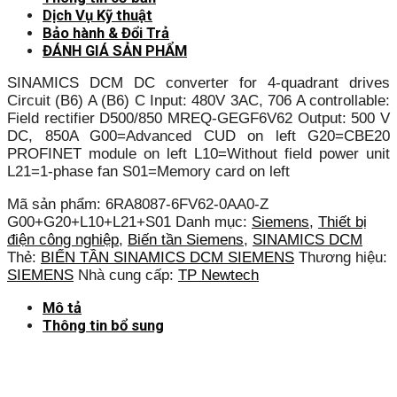
Dịch Vụ Kỹ thuật
Bảo hành & Đổi Trả
ĐÁNH GIÁ SẢN PHẨM
SINAMICS DCM DC converter for 4-quadrant drives
Circuit (B6) A (B6) C Input: 480V 3AC, 706 A controllable:
Field rectifier D500/850 MREQ-GEGF6V62 Output: 500 V
DC, 850A G00=Advanced CUD on left G20=CBE20
PROFINET module on left L10=Without field power unit
L21=1-phase fan S01=Memory card on left
Mã sản phẩm:
6RA8087-6FV62-0AA0-Z
G00+G20+L10+L21+S01
Danh mục:
Siemens
,
Thiết bị
điện công nghiệp
,
Biến tần Siemens
,
SINAMICS DCM
Thẻ:
BIẾN TẦN SINAMICS DCM SIEMENS
Thương hiệu:
SIEMENS
Nhà cung cấp:
TP Newtech
Mô tả
Thông tin bổ sung