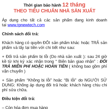
12 tháng
Thời gian bảo hành
THEO TIÊU CHUẨN NHÀ SẢN XUẤT
Áp dụng cho tất cả các sản phẩm đang kinh doanh
tại
www.tpnewtech.com
Chính sách đổi trả:
Khách hàng có quyền ĐỔI sản phẩm khác hoặc TRẢ sản
phẩm và lấy lại tiền với chi tiết như sau:
+ Đổi trả sản phẩm bị lỗi (Do nhà sản xuất ): sau 24 giờ
kề từ khi ký xác nhận trong “ Biên bản giao nhận” :
ĐỔI
TRẢ MIỄN PHÍ HOẶC HOÀN TIỀN
( không bao gồm phí
vận chuyển )
+ Sản phẩm “Không bị lỗi” hoặc “Bị lỗi” do NGƯỜI SỬ
DỤNG: Không áp dụng đổi trả hoặc khách hàng chịu chi
phí sửa chữa.
Điều kiện đổi trả:
– Còn hóa đơn mua hàng