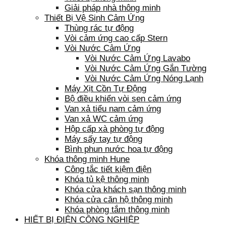
Giải pháp nhà thông minh
Thiết Bị Vệ Sinh Cảm Ứng
Thùng rác tự động
Vòi cảm ứng cao cấp Stern
Vòi Nước Cảm Ứng
Vòi Nước Cảm Ứng Lavabo
Vòi Nước Cảm Ứng Gắn Tường
Vòi Nước Cảm Ứng Nóng Lạnh
Máy Xịt Cồn Tự Động
Bộ điều khiển vòi sen cảm ứng
Van xả tiểu nam cảm ứng
Van xả WC cảm ứng
Hộp cấp xà phòng tự động
Máy sấy tay tự động
Bình phun nước hoa tự động
Khóa thông minh Hune
Công tắc tiết kiệm điện
Khóa tủ kệ thông minh
Khóa cửa khách sạn thông minh
Khóa cửa căn hộ thông minh
Khóa phòng tắm thông minh
HIẾT BỊ ĐIỆN CÔNG NGHIỆP