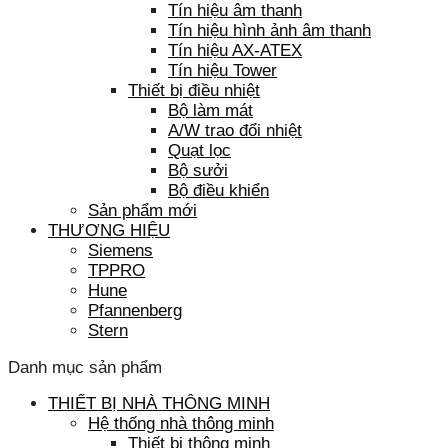
Tín hiệu âm thanh
Tín hiệu hình ảnh âm thanh
Tín hiệu AX-ATEX
Tín hiệu Tower
Thiết bị điều nhiệt
Bộ làm mát
A/W trao đổi nhiệt
Quạt lọc
Bộ sưởi
Bộ điều khiển
Sản phẩm mới
THƯƠNG HIỆU
Siemens
TPPRO
Hune
Pfannenberg
Stern
Danh mục sản phẩm
THIẾT BỊ NHÀ THÔNG MINH
Hệ thống nhà thông minh
Thiết bị thông minh