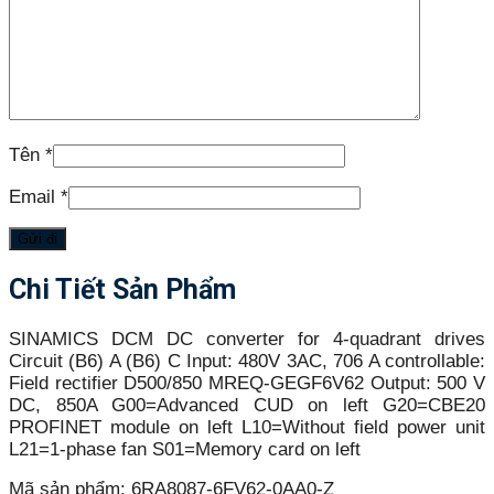
Tên
*
Email
*
Chi Tiết Sản Phẩm
SINAMICS DCM DC converter for 4-quadrant drives
Circuit (B6) A (B6) C Input: 480V 3AC, 706 A controllable:
Field rectifier D500/850 MREQ-GEGF6V62 Output: 500 V
DC, 850A G00=Advanced CUD on left G20=CBE20
PROFINET module on left L10=Without field power unit
L21=1-phase fan S01=Memory card on left
Mã sản phẩm:
6RA8087-6FV62-0AA0-Z