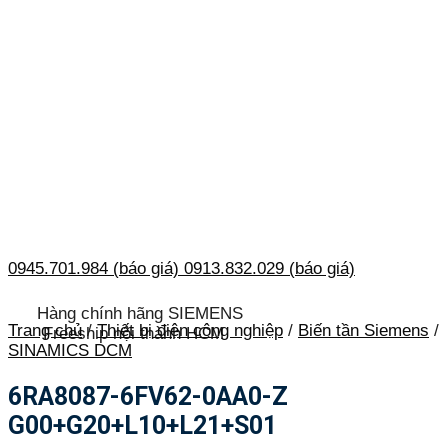
0945.701.984 (báo giá)
0913.832.029 (báo giá)
Hàng chính hãng SIEMENS
Trang chủ
/
Thiết bị điện công nghiệp
/
Biến tần Siemens
/
Freeship nội thành HCM
SINAMICS DCM
6RA8087-6FV62-0AA0-Z
G00+G20+L10+L21+S01