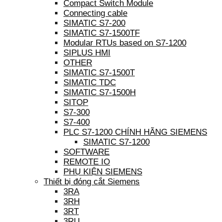
Compact Switch Module
Connecting cable
SIMATIC S7-200
SIMATIC S7-1500TF
Modular RTUs based on S7-1200
SIPLUS HMI
OTHER
SIMATIC S7-1500T
SIMATIC TDC
SIMATIC S7-1500H
SITOP
S7-300
S7-400
PLC S7-1200 CHÍNH HÃNG SIEMENS
SIMATIC S7-1200
SOFTWARE
REMOTE IO
PHỤ KIỆN SIEMENS
Thiết bị đóng cắt Siemens
3RA
3RH
3RT
3RU