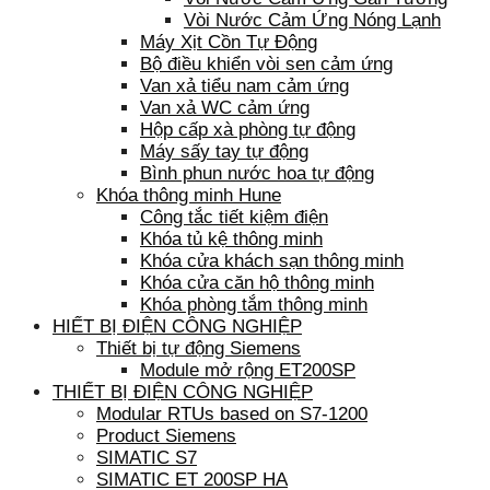
Vòi Nước Cảm Ứng Nóng Lạnh
Máy Xịt Cồn Tự Động
Bộ điều khiển vòi sen cảm ứng
Van xả tiểu nam cảm ứng
Van xả WC cảm ứng
Hộp cấp xà phòng tự động
Máy sấy tay tự động
Bình phun nước hoa tự động
Khóa thông minh Hune
Công tắc tiết kiệm điện
Khóa tủ kệ thông minh
Khóa cửa khách sạn thông minh
Khóa cửa căn hộ thông minh
Khóa phòng tắm thông minh
HIẾT BỊ ĐIỆN CÔNG NGHIỆP
Thiết bị tự động Siemens
Module mở rộng ET200SP
THIẾT BỊ ĐIỆN CÔNG NGHIỆP
Modular RTUs based on S7-1200
Product Siemens
SIMATIC S7
SIMATIC ET 200SP HA