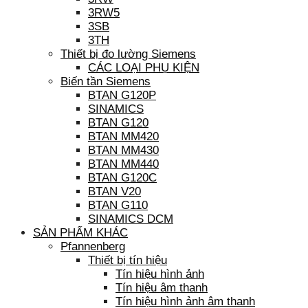
3RW5
3SB
3TH
Thiết bị đo lường Siemens
CÁC LOẠI PHỤ KIỆN
Biến tần Siemens
BTAN G120P
SINAMICS
BTAN G120
BTAN MM420
BTAN MM430
BTAN MM440
BTAN G120C
BTAN V20
BTAN G110
SINAMICS DCM
SẢN PHẨM KHÁC
Pfannenberg
Thiết bị tín hiệu
Tín hiệu hình ảnh
Tín hiệu âm thanh
Tín hiệu hình ảnh âm thanh