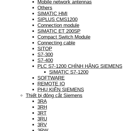
Mobile network antennas
Others
SIMATIC HMI
SIPLUS CMS1200
Connection module
SIMATIC ET 200SP
Compact Switch Module
Connecting cable
SITOP
S7-300
S7-400
PLC S7-1200 CHÍNH HÃNG SIEMENS
SIMATIC S7-1200
SOFTWARE
REMOTE IO
PHỤ KIỆN SIEMENS
Thiết bị đóng cắt Siemens
3RA
3RH
3RT
3RU
3RV
3RW