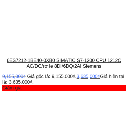
6ES7212-1BE40-0XB0 SIMATIC S7-1200 CPU 1212C
AC/DC/rơ le 8DI/6DQ/2AI Siemens
9,155,000
₫
Giá gốc là: 9,155,000₫.
3,635,000
₫
Giá hiện tại
là: 3,635,000₫.
Giảm giá!