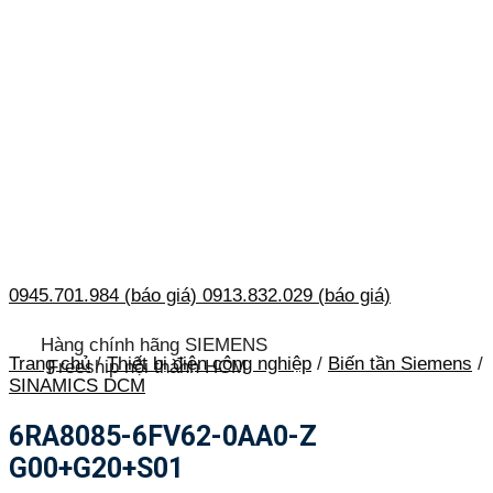
0945.701.984 (báo giá)
0913.832.029 (báo giá)
Hàng chính hãng SIEMENS
Trang chủ
/
Thiết bị điện công nghiệp
/
Biến tần Siemens
/
Freeship nội thành HCM
SINAMICS DCM
6RA8085-6FV62-0AA0-Z
G00+G20+S01