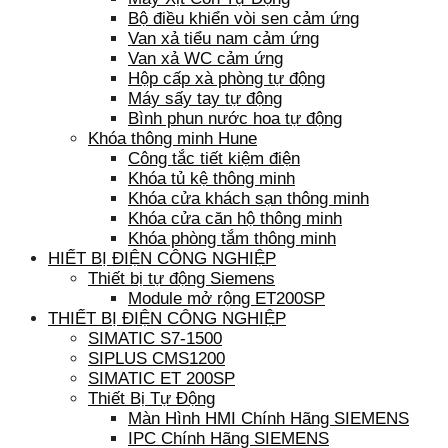
Bộ điều khiển vòi sen cảm ứng
Van xả tiểu nam cảm ứng
Van xả WC cảm ứng
Hộp cấp xà phòng tự động
Máy sấy tay tự động
Bình phun nước hoa tự động
Khóa thông minh Hune
Công tắc tiết kiệm điện
Khóa tủ kệ thông minh
Khóa cửa khách sạn thông minh
Khóa cửa căn hộ thông minh
Khóa phòng tắm thông minh
HIẾT BỊ ĐIỆN CÔNG NGHIỆP
Thiết bị tự động Siemens
Module mở rộng ET200SP
THIẾT BỊ ĐIỆN CÔNG NGHIỆP
SIMATIC S7-1500
SIPLUS CMS1200
SIMATIC ET 200SP
Thiết Bị Tự Động
Màn Hình HMI Chính Hãng SIEMENS
IPC Chính Hãng SIEMENS