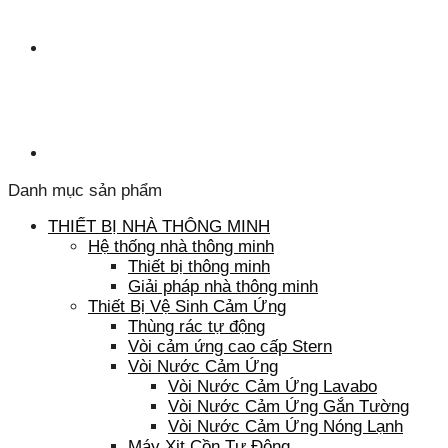
Danh mục sản phẩm
THIẾT BỊ NHÀ THÔNG MINH
Hệ thống nhà thông minh
Thiết bị thông minh
Giải pháp nhà thông minh
Thiết Bị Vệ Sinh Cảm Ứng
Thùng rác tự động
Vòi cảm ứng cao cấp Stern
Vòi Nước Cảm Ứng
Vòi Nước Cảm Ứng Lavabo
Vòi Nước Cảm Ứng Gắn Tường
Vòi Nước Cảm Ứng Nóng Lạnh
Máy Xịt Cồn Tự Động