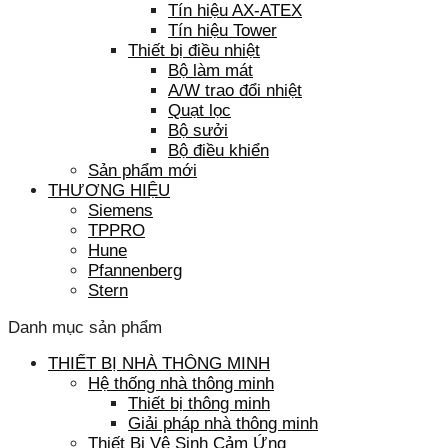
Tín hiệu AX-ATEX
Tín hiệu Tower
Thiết bị điều nhiệt
Bộ làm mát
A/W trao đổi nhiệt
Quạt lọc
Bộ sưởi
Bộ điều khiển
Sản phẩm mới
THƯƠNG HIỆU
Siemens
TPPRO
Hune
Pfannenberg
Stern
Danh mục sản phẩm
THIẾT BỊ NHÀ THÔNG MINH
Hệ thống nhà thông minh
Thiết bị thông minh
Giải pháp nhà thông minh
Thiết Bị Vệ Sinh Cảm Ứng