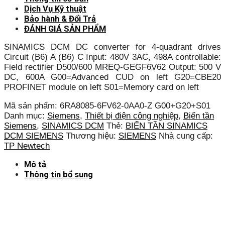
Dịch Vụ Kỹ thuật
Bảo hành & Đổi Trả
ĐÁNH GIÁ SẢN PHẨM
SINAMICS DCM DC converter for 4-quadrant drives
Circuit (B6) A (B6) C Input: 480V 3AC, 498A controllable:
Field rectifier D500/600 MREQ-GEGF6V62 Output: 500 V
DC, 600A G00=Advanced CUD on left G20=CBE20
PROFINET module on left S01=Memory card on left
Mã sản phẩm:
6RA8085-6FV62-0AA0-Z G00+G20+S01
Danh mục:
Siemens
,
Thiết bị điện công nghiệp
,
Biến tần
Siemens
,
SINAMICS DCM
Thẻ:
BIẾN TẦN SINAMICS
DCM SIEMENS
Thương hiệu:
SIEMENS
Nhà cung cấp:
TP Newtech
Mô tả
Thông tin bổ sung