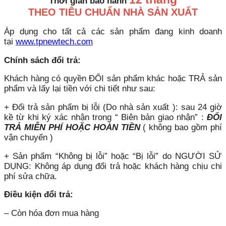
Thời gian bảo hành
THEO TIÊU CHUẨN NHÀ SẢN XUẤT
Áp dụng cho tất cả các sản phẩm đang kinh doanh
tại
www.tpnewtech.com
Chính sách đổi trả:
Khách hàng có quyền ĐỔI sản phẩm khác hoặc TRẢ sản
phẩm và lấy lại tiền với chi tiết như sau:
+ Đổi trả sản phẩm bị lỗi (Do nhà sản xuất ): sau 24 giờ
kề từ khi ký xác nhận trong “ Biên bản giao nhận” :
ĐỔI
TRẢ MIỄN PHÍ HOẶC HOÀN TIỀN
( không bao gồm phí
vận chuyển )
+ Sản phẩm “Không bị lỗi” hoặc “Bị lỗi” do NGƯỜI SỬ
DỤNG: Không áp dụng đổi trả hoặc khách hàng chịu chi
phí sửa chữa.
Điều kiện đổi trả:
– Còn hóa đơn mua hàng