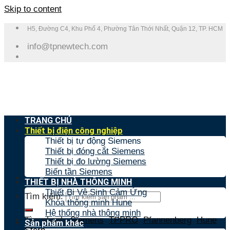
Skip to content
H5, Đường C4, Khu Phố 4, Phường Tân Thới Nhất, Quận 12, TP. HCM
info@tpnewtech.com
TRANG CHỦ
Thiết bị điện công nghiệp
Thiết bị tự động Siemens
Thiết bị đóng cắt Siemens
Thiết bị đo lường Siemens
Biến tần Siemens
THIẾT BỊ NHÀ THÔNG MINH
Thiết Bị Vệ Sinh Cảm Ứng
Tìm kiếm:
Khóa thông minh Hune
Hệ thống nhà thông minh
Tìm nhanh:
Siemens
,
TPPRO
,
Pfannenberg
,
Hune
,
Sản phẩm khác