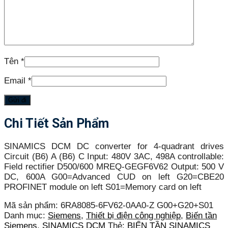
Tên
*
Email
*
Chi Tiết Sản Phẩm
SINAMICS DCM DC converter for 4-quadrant drives
Circuit (B6) A (B6) C Input: 480V 3AC, 498A controllable:
Field rectifier D500/600 MREQ-GEGF6V62 Output: 500 V
DC, 600A G00=Advanced CUD on left G20=CBE20
PROFINET module on left S01=Memory card on left
Mã sản phẩm:
6RA8085-6FV62-0AA0-Z G00+G20+S01
Danh mục:
Siemens
,
Thiết bị điện công nghiệp
,
Biến tần
Siemens
,
SINAMICS DCM
Thẻ:
BIẾN TẦN SINAMICS