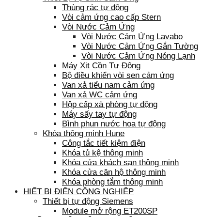
Thùng rác tự động
Vòi cảm ứng cao cấp Stern
Vòi Nước Cảm Ứng
Vòi Nước Cảm Ứng Lavabo
Vòi Nước Cảm Ứng Gắn Tường
Vòi Nước Cảm Ứng Nóng Lạnh
Máy Xịt Cồn Tự Động
Bộ điều khiển vòi sen cảm ứng
Van xả tiểu nam cảm ứng
Van xả WC cảm ứng
Hộp cấp xà phòng tự động
Máy sấy tay tự động
Bình phun nước hoa tự động
Khóa thông minh Hune
Công tắc tiết kiệm điện
Khóa tủ kệ thông minh
Khóa cửa khách sạn thông minh
Khóa cửa căn hộ thông minh
Khóa phòng tắm thông minh
HIẾT BỊ ĐIỆN CÔNG NGHIỆP
Thiết bị tự động Siemens
Module mở rộng ET200SP