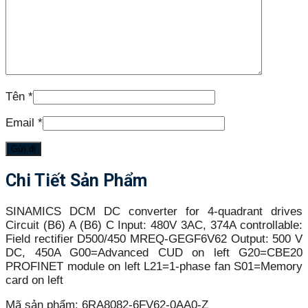
Tên
*
Email
*
Chi Tiết Sản Phẩm
SINAMICS DCM DC converter for 4-quadrant drives
Circuit (B6) A (B6) C Input: 480V 3AC, 374A controllable:
Field rectifier D500/450 MREQ-GEGF6V62 Output: 500 V
DC, 450A G00=Advanced CUD on left G20=CBE20
PROFINET module on left L21=1-phase fan S01=Memory
card on left
Mã sản phẩm:
6RA8082-6FV62-0AA0-Z