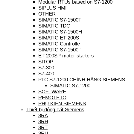
Modular RTUs based on S7-1200
SIPLUS HMI
OTHER
SIMATIC S7-1500T
SIMATIC TDC
SIMATIC S7-1500H
SIMATIC ET 200S
SIMATIC Controlle
SIMATIC S7-1500F
ET 200SP motor starters
SITOP
S7-300
S7-400
PLC S7-1200 CHÍNH HÃNG SIEMENS
SIMATIC S7-1200
SOFTWARE
REMOTE IO
PHỤ KIỆN SIEMENS
Thiết bị đóng cắt Siemens
3RA
3RH
3RT
3RU