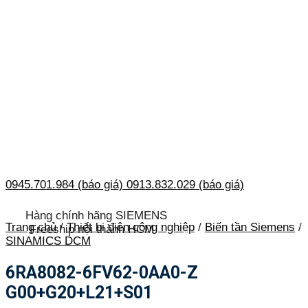
0945.701.984 (báo giá)
0913.832.029 (báo giá)
Hàng chính hãng SIEMENS
Trang chủ
/
Thiết bị điện công nghiệp
/
Biến tần Siemens
/
Freeship nội thành HCM
SINAMICS DCM
6RA8082-6FV62-0AA0-Z
G00+G20+L21+S01