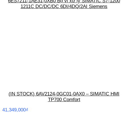
6ES7211-1AE31-0XB0 Bộ vi xử lý SIMATIC S7-1200
1211C DC/DC/DC 6DI/4DQ/2AI Siemens
(IN STOCK) 6AV2124-0GC01-0AX0 – SIMATIC HMI
TP700 Comfort
41,349,000
₫