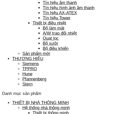
Tín hiệu âm thanh
Tín hiệu hình ảnh âm thanh
Tín hiệu AX-ATEX
Tín hiệu Tower
Thiết bị điều nhiệt
Bộ làm mát
A/W trao đổi nhiệt
Quạt lọc
Bộ sưởi
Bộ điều khiển
Sản phẩm mới
THƯƠNG HIỆU
Siemens
TPPRO
Hune
Pfannenberg
Stern
Danh mục sản phẩm
THIẾT BỊ NHÀ THÔNG MINH
Hệ thống nhà thông minh
Thiết bị thông minh