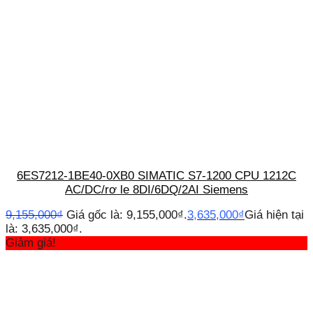
6ES7212-1BE40-0XB0 SIMATIC S7-1200 CPU 1212C
AC/DC/rơ le 8DI/6DQ/2AI Siemens
9,155,000
₫
Giá gốc là: 9,155,000₫.
3,635,000
₫
Giá hiện tại
là: 3,635,000₫.
Giảm giá!