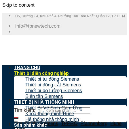
Skip to content
H5, Đường C4, Khu Phố 4, Phường Tân Thới Nhất, Quận 12, TP. HCM
info@tpnewtech.com
TRANG CHỦ
Thiết bị điện công nghiệp
Thiết bị tự động Siemens
Thiết bị đóng cắt Siemens
Thiết bị đo lường Siemens
Biến tần Siemens
THIẾT BỊ NHÀ THÔNG MINH
Thiết Bị Vệ Sinh Cảm Ứng
Tìm kiếm:
Khóa thông minh Hune
Hệ thống nhà thông minh
Tìm nhanh:
Siemens
,
TPPRO
,
Pfannenberg
,
Hune
,
Sản phẩm khác