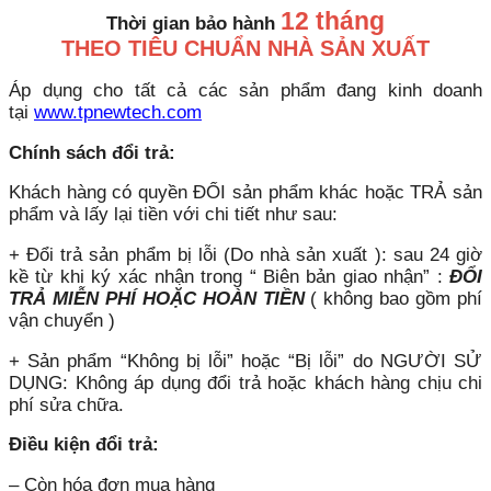
12 tháng
Thời gian bảo hành
THEO TIÊU CHUẨN NHÀ SẢN XUẤT
Áp dụng cho tất cả các sản phẩm đang kinh doanh
tại
www.tpnewtech.com
Chính sách đổi trả:
Khách hàng có quyền ĐỔI sản phẩm khác hoặc TRẢ sản
phẩm và lấy lại tiền với chi tiết như sau:
+ Đổi trả sản phẩm bị lỗi (Do nhà sản xuất ): sau 24 giờ
kề từ khi ký xác nhận trong “ Biên bản giao nhận” :
ĐỔI
TRẢ MIỄN PHÍ HOẶC HOÀN TIỀN
( không bao gồm phí
vận chuyển )
+ Sản phẩm “Không bị lỗi” hoặc “Bị lỗi” do NGƯỜI SỬ
DỤNG: Không áp dụng đổi trả hoặc khách hàng chịu chi
phí sửa chữa.
Điều kiện đổi trả:
– Còn hóa đơn mua hàng