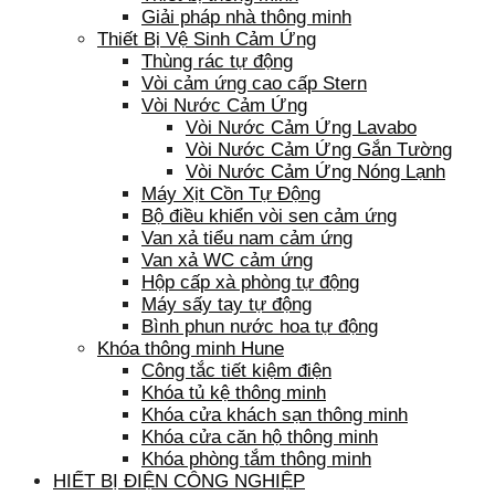
Giải pháp nhà thông minh
Thiết Bị Vệ Sinh Cảm Ứng
Thùng rác tự động
Vòi cảm ứng cao cấp Stern
Vòi Nước Cảm Ứng
Vòi Nước Cảm Ứng Lavabo
Vòi Nước Cảm Ứng Gắn Tường
Vòi Nước Cảm Ứng Nóng Lạnh
Máy Xịt Cồn Tự Động
Bộ điều khiển vòi sen cảm ứng
Van xả tiểu nam cảm ứng
Van xả WC cảm ứng
Hộp cấp xà phòng tự động
Máy sấy tay tự động
Bình phun nước hoa tự động
Khóa thông minh Hune
Công tắc tiết kiệm điện
Khóa tủ kệ thông minh
Khóa cửa khách sạn thông minh
Khóa cửa căn hộ thông minh
Khóa phòng tắm thông minh
HIẾT BỊ ĐIỆN CÔNG NGHIỆP