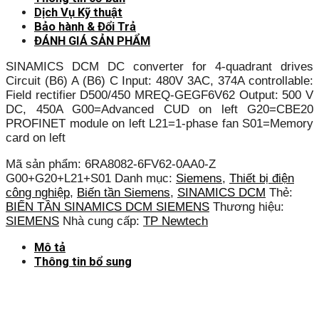
Dịch Vụ Kỹ thuật
Bảo hành & Đổi Trả
ĐÁNH GIÁ SẢN PHẨM
SINAMICS DCM DC converter for 4-quadrant drives
Circuit (B6) A (B6) C Input: 480V 3AC, 374A controllable:
Field rectifier D500/450 MREQ-GEGF6V62 Output: 500 V
DC, 450A G00=Advanced CUD on left G20=CBE20
PROFINET module on left L21=1-phase fan S01=Memory
card on left
Mã sản phẩm:
6RA8082-6FV62-0AA0-Z
G00+G20+L21+S01
Danh mục:
Siemens
,
Thiết bị điện
công nghiệp
,
Biến tần Siemens
,
SINAMICS DCM
Thẻ:
BIẾN TẦN SINAMICS DCM SIEMENS
Thương hiệu:
SIEMENS
Nhà cung cấp:
TP Newtech
Mô tả
Thông tin bổ sung