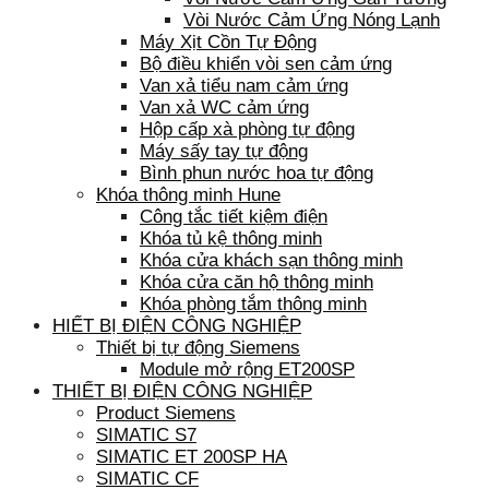
Vòi Nước Cảm Ứng Nóng Lạnh
Máy Xịt Cồn Tự Động
Bộ điều khiển vòi sen cảm ứng
Van xả tiểu nam cảm ứng
Van xả WC cảm ứng
Hộp cấp xà phòng tự động
Máy sấy tay tự động
Bình phun nước hoa tự động
Khóa thông minh Hune
Công tắc tiết kiệm điện
Khóa tủ kệ thông minh
Khóa cửa khách sạn thông minh
Khóa cửa căn hộ thông minh
Khóa phòng tắm thông minh
HIẾT BỊ ĐIỆN CÔNG NGHIỆP
Thiết bị tự động Siemens
Module mở rộng ET200SP
THIẾT BỊ ĐIỆN CÔNG NGHIỆP
Product Siemens
SIMATIC S7
SIMATIC ET 200SP HA
SIMATIC CF