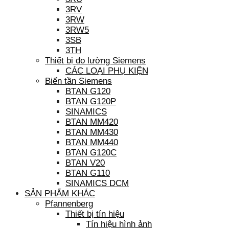
3RV
3RW
3RW5
3SB
3TH
Thiết bị đo lường Siemens
CÁC LOẠI PHỤ KIỆN
Biến tần Siemens
BTAN G120
BTAN G120P
SINAMICS
BTAN MM420
BTAN MM430
BTAN MM440
BTAN G120C
BTAN V20
BTAN G110
SINAMICS DCM
SẢN PHẨM KHÁC
Pfannenberg
Thiết bị tín hiệu
Tín hiệu hình ảnh