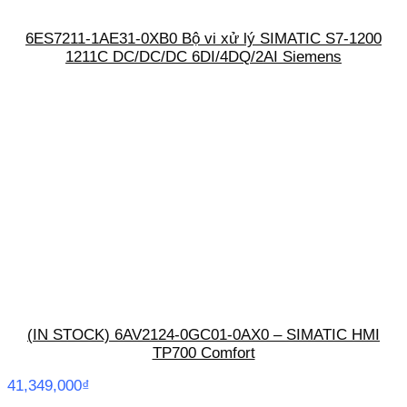
6ES7211-1AE31-0XB0 Bộ vi xử lý SIMATIC S7-1200
1211C DC/DC/DC 6DI/4DQ/2AI Siemens
(IN STOCK) 6AV2124-0GC01-0AX0 – SIMATIC HMI
TP700 Comfort
41,349,000
₫