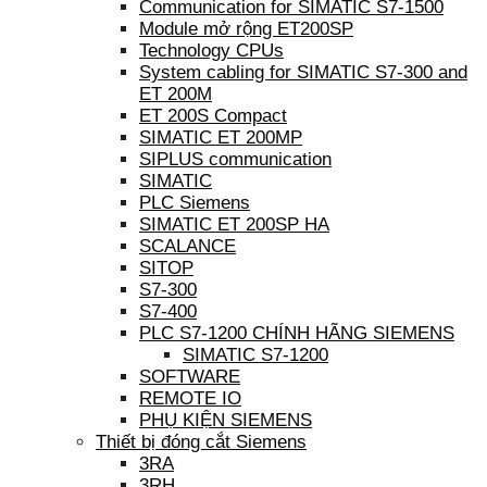
Communication for SIMATIC S7-1500
Module mở rộng ET200SP
Technology CPUs
System cabling for SIMATIC S7-300 and
ET 200M
ET 200S Compact
SIMATIC ET 200MP
SIPLUS communication
SIMATIC
PLC Siemens
SIMATIC ET 200SP HA
SCALANCE
SITOP
S7-300
S7-400
PLC S7-1200 CHÍNH HÃNG SIEMENS
SIMATIC S7-1200
SOFTWARE
REMOTE IO
PHỤ KIỆN SIEMENS
Thiết bị đóng cắt Siemens
3RA
3RH