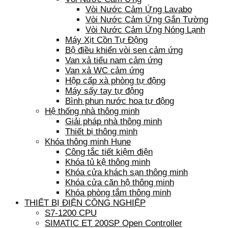
Vòi Nước Cảm Ứng Lavabo
Vòi Nước Cảm Ứng Gắn Tường
Vòi Nước Cảm Ứng Nóng Lạnh
Máy Xịt Cồn Tự Động
Bộ điều khiển vòi sen cảm ứng
Van xả tiểu nam cảm ứng
Van xả WC cảm ứng
Hộp cấp xà phòng tự động
Máy sấy tay tự động
Bình phun nước hoa tự động
Hệ thống nhà thông minh
Giải pháp nhà thông minh
Thiết bị thông minh
Khóa thông minh Hune
Công tắc tiết kiệm điện
Khóa tủ kệ thông minh
Khóa cửa khách sạn thông minh
Khóa cửa căn hộ thông minh
Khóa phòng tắm thông minh
THIẾT BỊ ĐIỆN CÔNG NGHIỆP
S7-1200 CPU
SIMATIC ET 200SP Open Controller