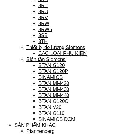
3RT
3RU
3RV
3RW
3RW5
3SB
3TH
Thiết bị đo lường Siemens
CÁC LOẠI PHỤ KIỆN
Biến tần Siemens
BTAN G120
BTAN G120P
SINAMICS
BTAN MM420
BTAN MM430
BTAN MM440
BTAN G120C
BTAN V20
BTAN G110
SINAMICS DCM
SẢN PHẨM KHÁC
Pfannenberg