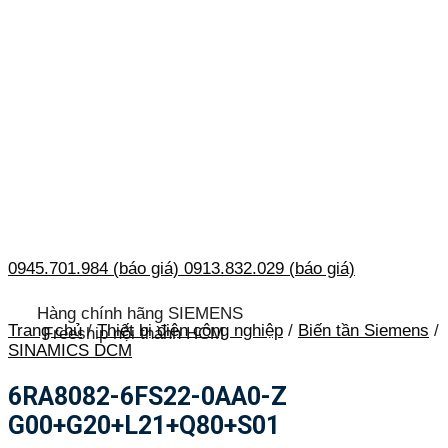
0945.701.984 (báo giá)
0913.832.029 (báo giá)
Hàng chính hãng SIEMENS
Trang chủ
/
Thiết bị điện công nghiệp
/
Biến tần Siemens
/
Freeship nội thành HCM
SINAMICS DCM
6RA8082-6FS22-0AA0-Z
G00+G20+L21+Q80+S01