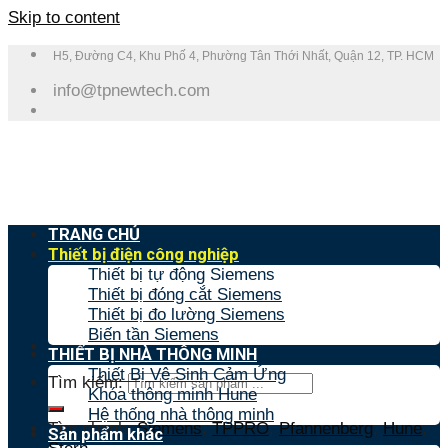
Skip to content
H5, Đường C4, Khu Phố 4, Phường Tân Thới Nhất, Quận 12, TP. HCM
info@tpnewtech.com
TRANG CHỦ
Thiết bị điện công nghiệp
Thiết bị tự động Siemens
Thiết bị đóng cắt Siemens
Thiết bị đo lường Siemens
Biến tần Siemens
THIẾT BỊ NHÀ THÔNG MINH
Thiết Bị Vệ Sinh Cảm Ứng
Tìm kiếm:
Khóa thông minh Hune
Hệ thống nhà thông minh
Tìm nhanh:
Siemens
,
TPPRO
,
Pfannenberg
,
Hune
,
Sản phẩm khác