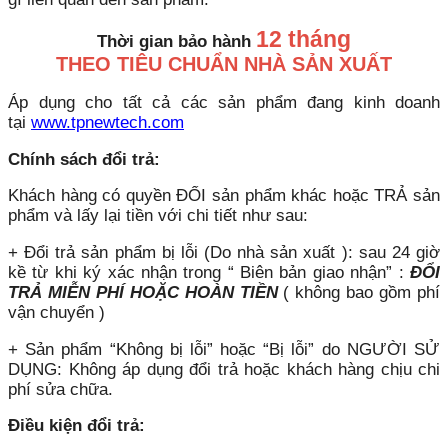
12 tháng
Thời gian bảo hành
THEO TIÊU CHUẨN NHÀ SẢN XUẤT
Áp dụng cho tất cả các sản phẩm đang kinh doanh
tại
www.tpnewtech.com
Chính sách đổi trả:
Khách hàng có quyền ĐỔI sản phẩm khác hoặc TRẢ sản
phẩm và lấy lại tiền với chi tiết như sau:
+ Đổi trả sản phẩm bị lỗi (Do nhà sản xuất ): sau 24 giờ
kề từ khi ký xác nhận trong “ Biên bản giao nhận” :
ĐỔI
TRẢ MIỄN PHÍ HOẶC HOÀN TIỀN
( không bao gồm phí
vận chuyển )
+ Sản phẩm “Không bị lỗi” hoặc “Bị lỗi” do NGƯỜI SỬ
DỤNG: Không áp dụng đổi trả hoặc khách hàng chịu chi
phí sửa chữa.
Điều kiện đổi trả: