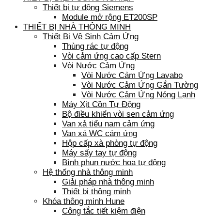
Thiết bị tự động Siemens
Module mở rộng ET200SP
THIẾT BỊ NHÀ THÔNG MINH
Thiết Bị Vệ Sinh Cảm Ứng
Thùng rác tự động
Vòi cảm ứng cao cấp Stern
Vòi Nước Cảm Ứng
Vòi Nước Cảm Ứng Lavabo
Vòi Nước Cảm Ứng Gắn Tường
Vòi Nước Cảm Ứng Nóng Lạnh
Máy Xịt Cồn Tự Động
Bộ điều khiển vòi sen cảm ứng
Van xả tiểu nam cảm ứng
Van xả WC cảm ứng
Hộp cấp xà phòng tự động
Máy sấy tay tự động
Bình phun nước hoa tự động
Hệ thống nhà thông minh
Giải pháp nhà thông minh
Thiết bị thông minh
Khóa thông minh Hune
Công tắc tiết kiệm điện