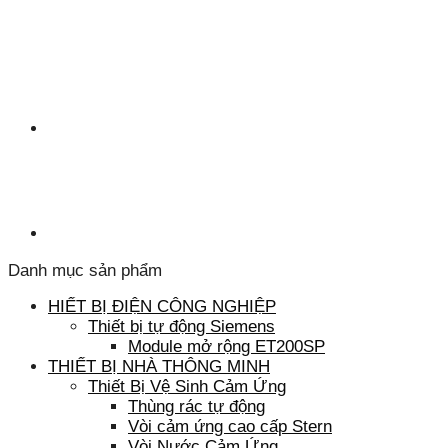
Danh mục sản phẩm
HIẾT BỊ ĐIỆN CÔNG NGHIỆP
Thiết bị tự động Siemens
Module mở rộng ET200SP
THIẾT BỊ NHÀ THÔNG MINH
Thiết Bị Vệ Sinh Cảm Ứng
Thùng rác tự động
Vòi cảm ứng cao cấp Stern
Vòi Nước Cảm Ứng