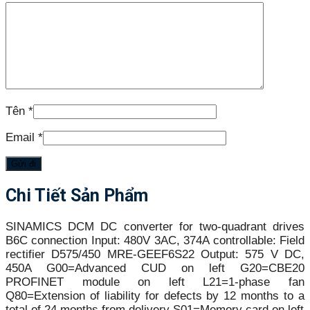
Tên
*
Email
*
Chi Tiết Sản Phẩm
SINAMICS DCM DC converter for two-quadrant drives
B6C connection Input: 480V 3AC, 374A controllable: Field
rectifier D575/450 MRE-GEEF6S22 Output: 575 V DC,
450A G00=Advanced CUD on left G20=CBE20
PROFINET module on left L21=1-phase fan
Q80=Extension of liability for defects by 12 months to a
total of 24 months from delivery S01=Memory card on left