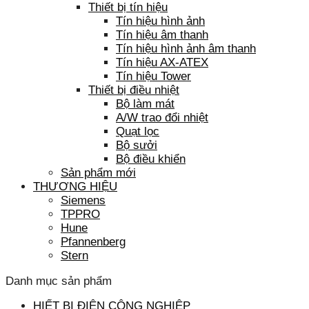
Thiết bị tín hiệu
Tín hiệu hình ảnh
Tín hiệu âm thanh
Tín hiệu hình ảnh âm thanh
Tín hiệu AX-ATEX
Tín hiệu Tower
Thiết bị điều nhiệt
Bộ làm mát
A/W trao đổi nhiệt
Quạt lọc
Bộ sưởi
Bộ điều khiển
Sản phẩm mới
THƯƠNG HIỆU
Siemens
TPPRO
Hune
Pfannenberg
Stern
Danh mục sản phẩm
HIẾT BỊ ĐIỆN CÔNG NGHIỆP