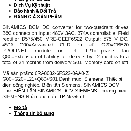
Dịch Vụ Kỹ thuật
Bảo hành & Đổi Trả
ĐÁNH GIÁ SẢN PHẨM
SINAMICS DCM DC converter for two-quadrant drives
B6C connection Input: 480V 3AC, 374A controllable: Field
rectifier D575/450 MRE-GEEF6S22 Output: 575 V DC,
450A G00=Advanced CUD on left G20=CBE20
PROFINET module on left L21=1-phase fan
Q80=Extension of liability for defects by 12 months to a
total of 24 months from delivery S01=Memory card on left
Mã sản phẩm:
6RA8082-6FS22-0AA0-Z
G00+G20+L21+Q80+S01
Danh mục:
Siemens
,
Thiết bị
điện công nghiệp
,
Biến tần Siemens
,
SINAMICS DCM
Thẻ:
BIẾN TẦN SINAMICS DCM SIEMENS
Thương hiệu:
SIEMENS
Nhà cung cấp:
TP Newtech
Mô tả
Thông tin bổ sung