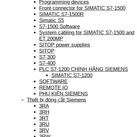
Programming devices
Front connector for SIMATIC S7-1500
SIMATIC S7-1500R
Simatic S5
S7-1500 Software
System cabling for SIMATIC S7-1500 and
ET 200MP
SITOP power supplies
SITOP
S7-300
S7-400
PLC S7-1200 CHÍNH HÃNG SIEMENS
SIMATIC S7-1200
SOFTWARE
REMOTE IO
PHỤ KIỆN SIEMENS
Thiết bị đóng cắt Siemens
3RA
3RH
3RT
3RU
3RV
3RW