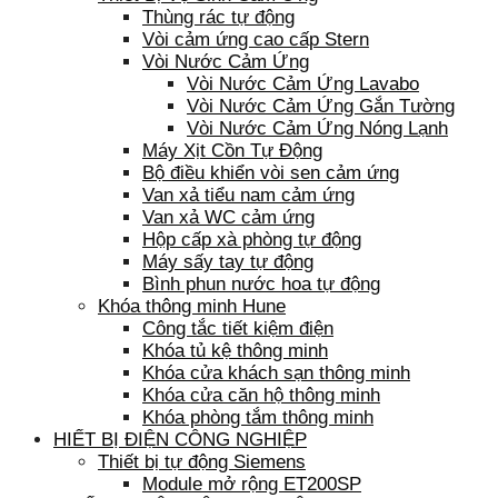
Thùng rác tự động
Vòi cảm ứng cao cấp Stern
Vòi Nước Cảm Ứng
Vòi Nước Cảm Ứng Lavabo
Vòi Nước Cảm Ứng Gắn Tường
Vòi Nước Cảm Ứng Nóng Lạnh
Máy Xịt Cồn Tự Động
Bộ điều khiển vòi sen cảm ứng
Van xả tiểu nam cảm ứng
Van xả WC cảm ứng
Hộp cấp xà phòng tự động
Máy sấy tay tự động
Bình phun nước hoa tự động
Khóa thông minh Hune
Công tắc tiết kiệm điện
Khóa tủ kệ thông minh
Khóa cửa khách sạn thông minh
Khóa cửa căn hộ thông minh
Khóa phòng tắm thông minh
HIẾT BỊ ĐIỆN CÔNG NGHIỆP
Thiết bị tự động Siemens
Module mở rộng ET200SP