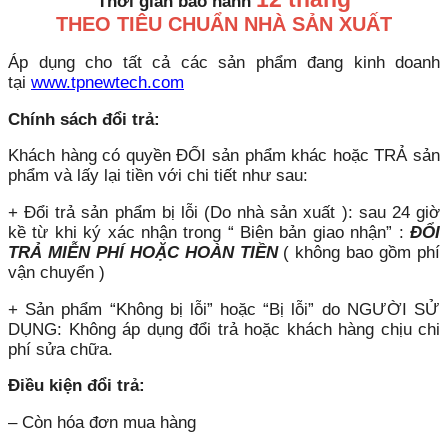
Thời gian bảo hành
THEO TIÊU CHUẨN NHÀ SẢN XUẤT
Áp dụng cho tất cả các sản phẩm đang kinh doanh
tại
www.tpnewtech.com
Chính sách đổi trả:
Khách hàng có quyền ĐỔI sản phẩm khác hoặc TRẢ sản
phẩm và lấy lại tiền với chi tiết như sau:
+ Đổi trả sản phẩm bị lỗi (Do nhà sản xuất ): sau 24 giờ
kề từ khi ký xác nhận trong “ Biên bản giao nhận” :
ĐỔI
TRẢ MIỄN PHÍ HOẶC HOÀN TIỀN
( không bao gồm phí
vận chuyển )
+ Sản phẩm “Không bị lỗi” hoặc “Bị lỗi” do NGƯỜI SỬ
DỤNG: Không áp dụng đổi trả hoặc khách hàng chịu chi
phí sửa chữa.
Điều kiện đổi trả:
– Còn hóa đơn mua hàng