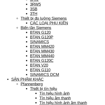
3RW5
3SB
3TH
Thiết bị đo lường Siemens
CÁC LOẠI PHỤ KIỆN
Biến tần Siemens
BTAN G120
BTAN G120P
SINAMICS
BTAN MM420
BTAN MM430
BTAN MM440
BTAN G120C
BTAN V20
BTAN G110
SINAMICS DCM
SẢN PHẨM KHÁC
Pfannenberg
Thiết bị tín hiệu
Tín hiệu hình ảnh
Tín hiệu âm thanh
Tín hiệu hình ảnh âm thanh