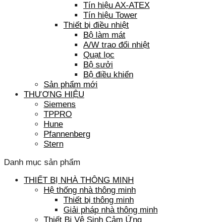
Tín hiệu AX-ATEX
Tín hiệu Tower
Thiết bị điều nhiệt
Bộ làm mát
A/W trao đổi nhiệt
Quạt lọc
Bộ sưởi
Bộ điều khiển
Sản phẩm mới
THƯƠNG HIỆU
Siemens
TPPRO
Hune
Pfannenberg
Stern
Danh mục sản phẩm
THIẾT BỊ NHÀ THÔNG MINH
Hệ thống nhà thông minh
Thiết bị thông minh
Giải pháp nhà thông minh
Thiết Bị Vệ Sinh Cảm Ứng