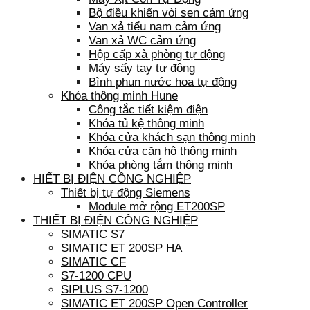
Bộ điều khiển vòi sen cảm ứng
Van xả tiểu nam cảm ứng
Van xả WC cảm ứng
Hộp cấp xà phòng tự động
Máy sấy tay tự động
Bình phun nước hoa tự động
Khóa thông minh Hune
Công tắc tiết kiệm điện
Khóa tủ kệ thông minh
Khóa cửa khách sạn thông minh
Khóa cửa căn hộ thông minh
Khóa phòng tắm thông minh
HIẾT BỊ ĐIỆN CÔNG NGHIỆP
Thiết bị tự động Siemens
Module mở rộng ET200SP
THIẾT BỊ ĐIỆN CÔNG NGHIỆP
SIMATIC S7
SIMATIC ET 200SP HA
SIMATIC CF
S7-1200 CPU
SIPLUS S7-1200
SIMATIC ET 200SP Open Controller