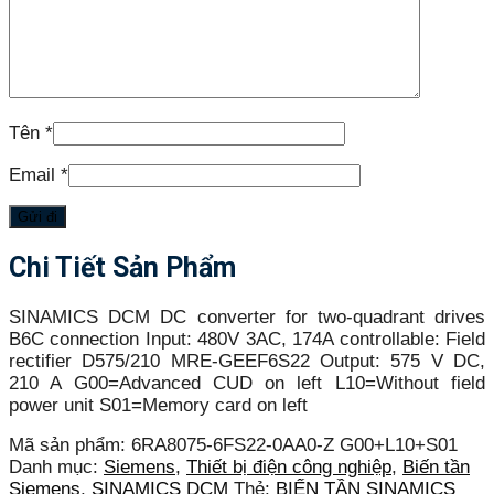
Tên
*
Email
*
Chi Tiết Sản Phẩm
SINAMICS DCM DC converter for two-quadrant drives
B6C connection Input: 480V 3AC, 174A controllable: Field
rectifier D575/210 MRE-GEEF6S22 Output: 575 V DC,
210 A G00=Advanced CUD on left L10=Without field
power unit S01=Memory card on left
Mã sản phẩm:
6RA8075-6FS22-0AA0-Z G00+L10+S01
Danh mục:
Siemens
,
Thiết bị điện công nghiệp
,
Biến tần
Siemens
,
SINAMICS DCM
Thẻ:
BIẾN TẦN SINAMICS