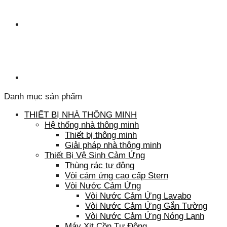
Danh mục sản phẩm
THIẾT BỊ NHÀ THÔNG MINH
Hệ thống nhà thông minh
Thiết bị thông minh
Giải pháp nhà thông minh
Thiết Bị Vệ Sinh Cảm Ứng
Thùng rác tự động
Vòi cảm ứng cao cấp Stern
Vòi Nước Cảm Ứng
Vòi Nước Cảm Ứng Lavabo
Vòi Nước Cảm Ứng Gắn Tường
Vòi Nước Cảm Ứng Nóng Lạnh
Máy Xịt Cồn Tự Động