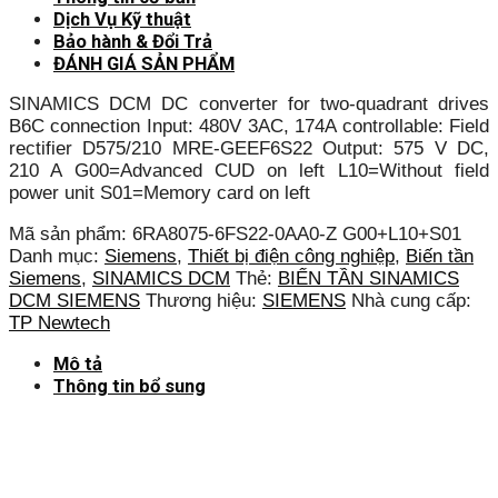
Dịch Vụ Kỹ thuật
Bảo hành & Đổi Trả
ĐÁNH GIÁ SẢN PHẨM
SINAMICS DCM DC converter for two-quadrant drives
B6C connection Input: 480V 3AC, 174A controllable: Field
rectifier D575/210 MRE-GEEF6S22 Output: 575 V DC,
210 A G00=Advanced CUD on left L10=Without field
power unit S01=Memory card on left
Mã sản phẩm:
6RA8075-6FS22-0AA0-Z G00+L10+S01
Danh mục:
Siemens
,
Thiết bị điện công nghiệp
,
Biến tần
Siemens
,
SINAMICS DCM
Thẻ:
BIẾN TẦN SINAMICS
DCM SIEMENS
Thương hiệu:
SIEMENS
Nhà cung cấp:
TP Newtech
Mô tả
Thông tin bổ sung