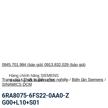
0945.701.984 (báo giá)
0913.832.029 (báo giá)
Hàng chính hãng SIEMENS
Trang chủ
/
Thiết bị điện công nghiệp
/
Biến tần Siemens
/
Freeship nội thành HCM
SINAMICS DCM
6RA8075-6FS22-0AA0-Z
G00+L10+S01