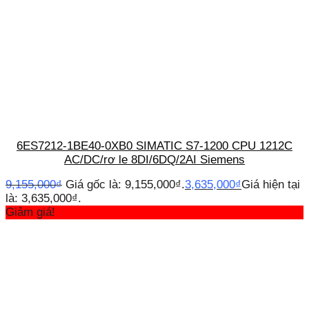
6ES7212-1BE40-0XB0 SIMATIC S7-1200 CPU 1212C
AC/DC/rơ le 8DI/6DQ/2AI Siemens
9,155,000
₫
Giá gốc là: 9,155,000₫.
3,635,000
₫
Giá hiện tại
là: 3,635,000₫.
Giảm giá!