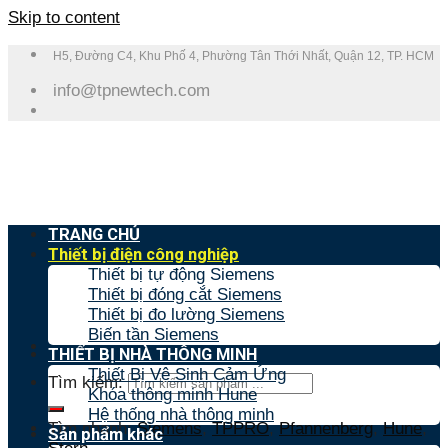
Skip to content
H5, Đường C4, Khu Phố 4, Phường Tân Thới Nhất, Quận 12, TP. HCM
info@tpnewtech.com
TRANG CHỦ
Thiết bị điện công nghiệp
Thiết bị tự động Siemens
Thiết bị đóng cắt Siemens
Thiết bị đo lường Siemens
Biến tần Siemens
THIẾT BỊ NHÀ THÔNG MINH
Thiết Bị Vệ Sinh Cảm Ứng
Tìm kiếm:
Khóa thông minh Hune
Hệ thống nhà thông minh
Tìm nhanh:
Siemens
,
TPPRO
,
Pfannenberg
,
Hune
,
Sản phẩm khác