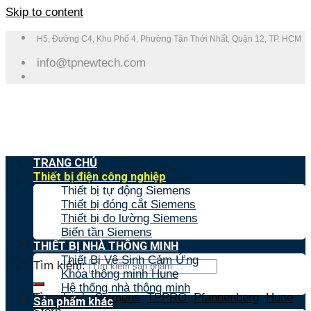
Skip to content
H5, Đường C4, Khu Phố 4, Phường Tân Thới Nhất, Quận 12, TP. HCM
info@tpnewtech.com
TRANG CHỦ
Thiết bị điện công nghiệp
Thiết bị tự động Siemens
Thiết bị đóng cắt Siemens
Thiết bị đo lường Siemens
Biến tần Siemens
THIẾT BỊ NHÀ THÔNG MINH
Thiết Bị Vệ Sinh Cảm Ứng
Tìm kiếm:
Khóa thông minh Hune
Hệ thống nhà thông minh
Tìm nhanh:
Siemens
,
TPPRO
,
Pfannenberg
,
Hune
,
Sản phẩm khác