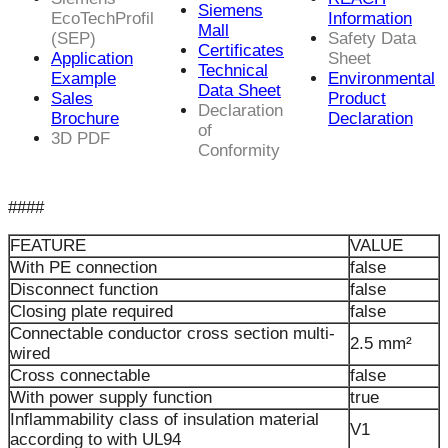
Siemens
EcoTechProfil
Information
Mall
(SEP)
Safety Data
Certificates
Application
Sheet
Technical
Example
Environmental
Data Sheet
Sales
Product
Declaration
Brochure
Declaration
of
3D PDF
Conformity
####
FEATURE
VALUE
With PE connection
false
Disconnect function
false
Closing plate required
false
Connectable conductor cross section multi-
2.5 mm²
wired
Cross connectable
false
With power supply function
true
Inflammability class of insulation material
V1
according to with UL94