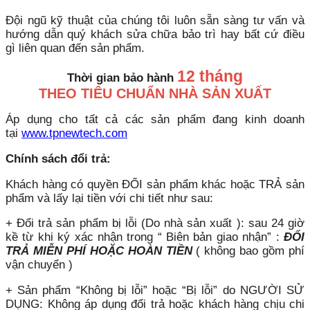
Đội ngũ kỹ thuật của chúng tôi luôn sẵn sàng tư vấn và
hướng dẫn quý khách sửa chữa bảo trì hay bất cứ điều
gì liên quan đến sản phẩm.
12 tháng
Thời gian bảo hành
THEO TIÊU CHUẨN NHÀ SẢN XUẤT
Áp dụng cho tất cả các sản phẩm đang kinh doanh
tại
www.tpnewtech.com
Chính sách đổi trả:
Khách hàng có quyền ĐỔI sản phẩm khác hoặc TRẢ sản
phẩm và lấy lại tiền với chi tiết như sau:
+ Đổi trả sản phẩm bị lỗi (Do nhà sản xuất ): sau 24 giờ
kề từ khi ký xác nhận trong “ Biên bản giao nhận” :
ĐỔI
TRẢ MIỄN PHÍ HOẶC HOÀN TIỀN
( không bao gồm phí
vận chuyển )
+ Sản phẩm “Không bị lỗi” hoặc “Bị lỗi” do NGƯỜI SỬ
DỤNG: Không áp dụng đổi trả hoặc khách hàng chịu chi