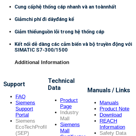
Cung cấphệ thống cáp nhanh và an toànnhất
Giảmchi phí đi dâyđáng kể
Giảm thiểunguồn lỗi trong hệ thống cáp
Kết nối dễ dàng các cảm biến và bộ truyền động với
SIMATIC S7-300/1500
Additional Information
Technical
Support
Data
Manuals / Links
FAQ
Product
Siemens
Manuals
Page
Support
Product Note
Industry
Portal
Download
Mall
Siemens
REACH
Siemens
EcoTechProfil
Information
Mall
(SEP)
Safety Data