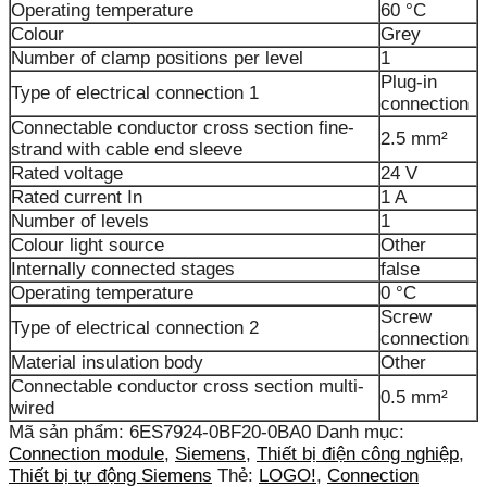
Operating temperature
60 °C
Colour
Grey
Number of clamp positions per level
1
Plug-in
Type of electrical connection 1
connection
Connectable conductor cross section fine-
2.5 mm²
strand with cable end sleeve
Rated voltage
24 V
Rated current In
1 A
Number of levels
1
Colour light source
Other
Internally connected stages
false
Operating temperature
0 °C
Screw
Type of electrical connection 2
connection
Material insulation body
Other
Connectable conductor cross section multi-
0.5 mm²
wired
Mã sản phẩm:
6ES7924-0BF20-0BA0
Danh mục:
Connection module
,
Siemens
,
Thiết bị điện công nghiệp
,
Thiết bị tự động Siemens
Thẻ:
LOGO!
,
Connection