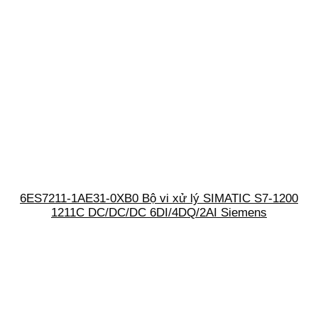
6ES7211-1AE31-0XB0 Bộ vi xử lý SIMATIC S7-1200
1211C DC/DC/DC 6DI/4DQ/2AI Siemens