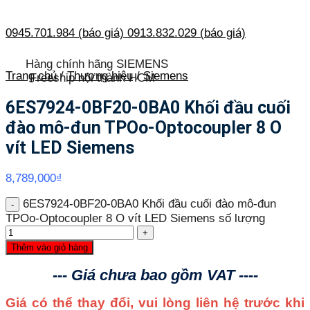
0945.701.984 (báo giá)
0913.832.029 (báo giá)
Hàng chính hãng SIEMENS
Trang chủ
/
Thương hiệu
/
Siemens
Freeship nội thành HCM
6ES7924-0BF20-0BA0 Khối đầu cuối
đào mô-đun TPOo-Optocoupler 8 O
vít LED Siemens
8,789,000
₫
6ES7924-0BF20-0BA0 Khối đầu cuối đào mô-đun
TPOo-Optocoupler 8 O vít LED Siemens số lượng
Thêm vào giỏ hàng
--- Giá chưa bao gồm VAT ----
Giá có thể thay đổi, vui lòng liên hệ trước khi