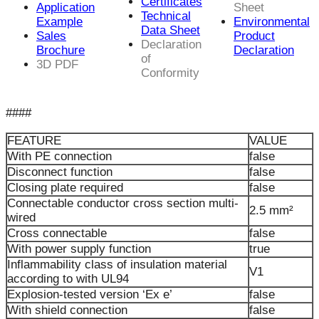
Certificates
Application
Sheet
Technical
Example
Environmental
Data Sheet
Sales
Product
Declaration
Brochure
Declaration
of
3D PDF
Conformity
####
FEATURE
VALUE
With PE connection
false
Disconnect function
false
Closing plate required
false
Connectable conductor cross section multi-
2.5 mm²
wired
Cross connectable
false
With power supply function
true
Inflammability class of insulation material
V1
according to with UL94
Explosion-tested version ‘Ex e’
false
With shield connection
false