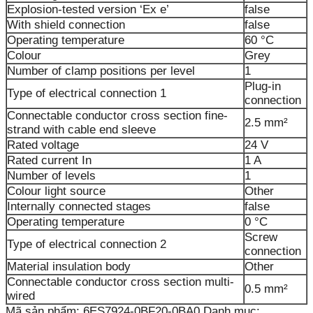
Explosion-tested version ‘Ex e’
false
With shield connection
false
Operating temperature
60 °C
Colour
Grey
Number of clamp positions per level
1
Plug-in
Type of electrical connection 1
connection
Connectable conductor cross section fine-
2.5 mm²
strand with cable end sleeve
Rated voltage
24 V
Rated current In
1 A
Number of levels
1
Colour light source
Other
Internally connected stages
false
Operating temperature
0 °C
Screw
Type of electrical connection 2
connection
Material insulation body
Other
Connectable conductor cross section multi-
0.5 mm²
wired
Mã sản phẩm:
6ES7924-0BF20-0BA0
Danh mục: