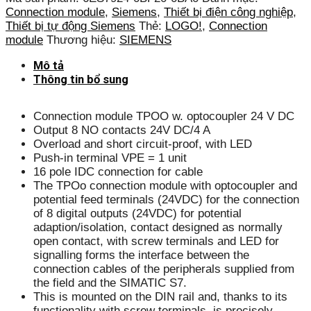
Connection module
,
Siemens
,
Thiết bị điện công nghiệp
,
Thiết bị tự động Siemens
Thẻ:
LOGO!
,
Connection
module
Thương hiệu:
SIEMENS
Mô tả
Thông tin bổ sung
Connection module TPOO w. optocoupler 24 V DC
Output 8 NO contacts 24V DC/4 A
Overload and short circuit-proof, with LED
Push-in terminal VPE = 1 unit
16 pole IDC connection for cable
The TPOo connection module with optocoupler and
potential feed terminals (24VDC) for the connection
of 8 digital outputs (24VDC) for potential
adaption/isolation, contact designed as normally
open contact, with screw terminals and LED for
signalling forms the interface between the
connection cables of the peripherals supplied from
the field and the SIMATIC S7.
This is mounted on the DIN rail and, thanks to its
functionality with screw terminals, is precisely