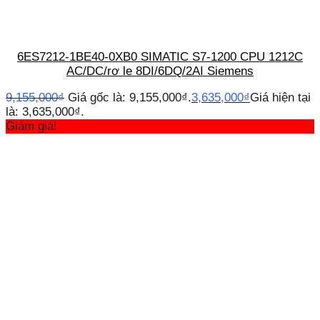
6ES7212-1BE40-0XB0 SIMATIC S7-1200 CPU 1212C
AC/DC/rơ le 8DI/6DQ/2AI Siemens
9,155,000
₫
Giá gốc là: 9,155,000₫.
3,635,000
₫
Giá hiện tại
là: 3,635,000₫.
Giảm giá!