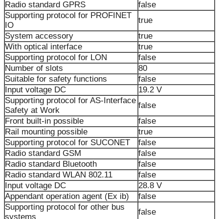
Radio standard GPRS
false
Supporting protocol for PROFINET
true
IO
System accessory
true
With optical interface
true
Supporting protocol for LON
false
Number of slots
80
Suitable for safety functions
false
Input voltage DC
19.2 V
Supporting protocol for AS-Interface
false
Safety at Work
Front built-in possible
false
Rail mounting possible
true
Supporting protocol for SUCONET
false
Radio standard GSM
false
Radio standard Bluetooth
false
Radio standard WLAN 802.11
false
Input voltage DC
28.8 V
Appendant operation agent (Ex ib)
false
Supporting protocol for other bus
false
systems