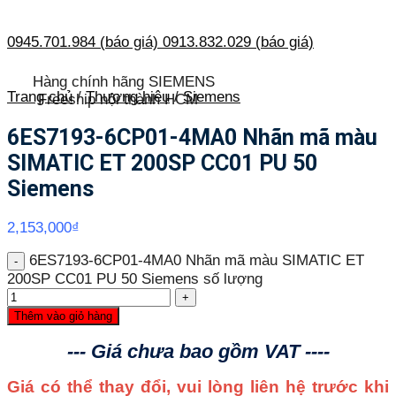
0945.701.984 (báo giá)
0913.832.029 (báo giá)
Hàng chính hãng SIEMENS
Trang chủ
/
Thương hiệu
/
Siemens
Freeship nội thành HCM
6ES7193-6CP01-4MA0 Nhãn mã màu
SIMATIC ET 200SP CC01 PU 50
Siemens
2,153,000
₫
6ES7193-6CP01-4MA0 Nhãn mã màu SIMATIC ET
200SP CC01 PU 50 Siemens số lượng
Thêm vào giỏ hàng
--- Giá chưa bao gồm VAT ----
Giá có thể thay đổi, vui lòng liên hệ trước khi