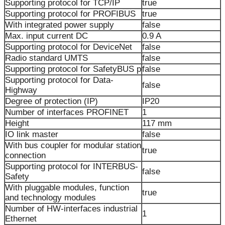
Supporting protocol for TCP/IP
true
Supporting protocol for PROFIBUS
true
With integrated power supply
false
Max. input current DC
0.9 A
Supporting protocol for DeviceNet
false
Radio standard UMTS
false
Supporting protocol for SafetyBUS p
false
Supporting protocol for Data-
false
Highway
Degree of protection (IP)
IP20
Number of interfaces PROFINET
1
Height
117 mm
IO link master
false
With bus coupler for modular station
true
connection
Supporting protocol for INTERBUS-
false
Safety
With pluggable modules, function
true
and technology modules
Number of HW-interfaces industrial
1
Ethernet