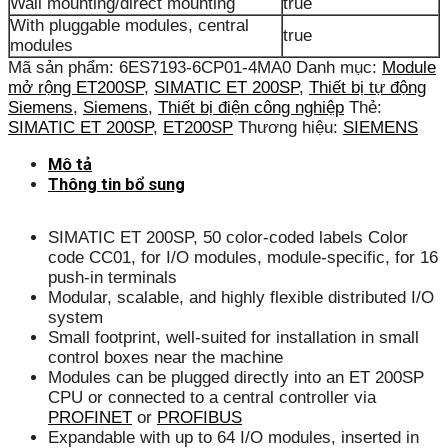
Wall mounting/direct mounting
true
With pluggable modules, central
true
modules
Mã sản phẩm:
6ES7193-6CP01-4MA0
Danh mục:
Module
mở rộng ET200SP
,
SIMATIC ET 200SP
,
Thiết bị tự động
Siemens
,
Siemens
,
Thiết bị điện công nghiệp
Thẻ:
SIMATIC ET 200SP
,
ET200SP
Thương hiệu:
SIEMENS
Mô tả
Thông tin bổ sung
SIMATIC ET 200SP, 50 color-coded labels Color
code CC01, for I/O modules, module-specific, for 16
push-in terminals
Modular, scalable, and highly flexible distributed I/O
system
Small footprint, well-suited for installation in small
control boxes near the machine
Modules can be plugged directly into an ET 200SP
CPU or connected to a central controller via
PROFINET
or
PROFIBUS
Expandable with up to 64 I/O modules, inserted in