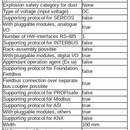
Explosion safety category for dust
None
Type of voltage (input voltage)
DC
Supporting protocol for SERCOS
false
With pluggable modules, analogue
true
I/O
Number of HW-interfaces RS-485
1
Supporting protocol for INTERBUS
false
Rack-assembly possible
false
With pluggable modules, digital I/O
true
Appendant operation agent (Ex ia)
false
Supporting protocol for Foundation
false
Fieldbus
Fieldbus connection over separate
true
bus coupler possible
Supporting protocol for PROFIsafe
false
Supporting protocol for Modbus
true
Supporting protocol for ASI
true
With pluggable modules, others
true
Supporting protocol for KNX
false
Width
100 mm