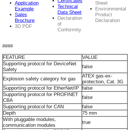
Certificates
Application
Sheet
Technical
Example
Environmental
Data Sheet
Sales
Product
Declaration
Brochure
Declaration
of
3D PDF
Conformity
####
FEATURE
VALUE
Supporting protocol for DeviceNet
false
Safety
ATEX gas-ex-
Explosion safety category for gas
protection, Cat. 3G
Supporting protocol for EtherNet/IP
false
Supporting protocol for PROFINET
false
CBA
Supporting protocol for CAN
false
Depth
75 mm
With pluggable modules,
true
communication modules