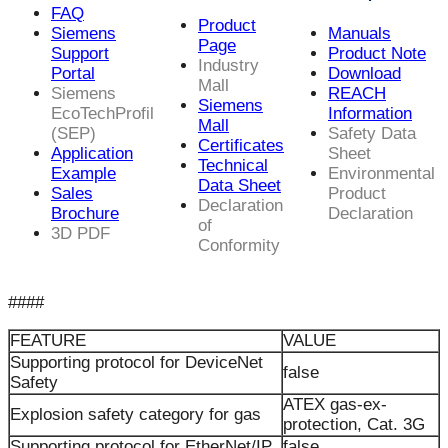
FAQ
Product
Siemens
Manuals
Page
Support
Product Note
Industry
Portal
Download
Mall
Siemens
REACH
Siemens
EcoTechProfil
Information
Mall
(SEP)
Safety Data
Certificates
Application
Sheet
Technical
Example
Environmental
Data Sheet
Sales
Product
Declaration
Brochure
Declaration
of
3D PDF
Conformity
####
FEATURE
VALUE
Supporting protocol for DeviceNet
false
Safety
ATEX gas-ex-
Explosion safety category for gas
protection, Cat. 3G
Supporting protocol for EtherNet/IP
false