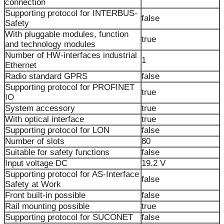
connection
Supporting protocol for INTERBUS-
false
Safety
With pluggable modules, function
true
and technology modules
Number of HW-interfaces industrial
1
Ethernet
Radio standard GPRS
false
Supporting protocol for PROFINET
true
IO
System accessory
true
With optical interface
true
Supporting protocol for LON
false
Number of slots
80
Suitable for safety functions
false
Input voltage DC
19.2 V
Supporting protocol for AS-Interface
false
Safety at Work
Front built-in possible
false
Rail mounting possible
true
Supporting protocol for SUCONET
false