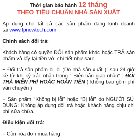
12 tháng
Thời gian bảo hành
THEO TIÊU CHUẨN NHÀ SẢN XUẤT
Áp dụng cho tất cả các sản phẩm đang kinh doanh
tại
www.tpnewtech.com
Chính sách đổi trả:
Khách hàng có quyền ĐỔI sản phẩm khác hoặc TRẢ sản
phẩm và lấy lại tiền với chi tiết như sau:
+ Đổi trả sản phẩm bị lỗi (Do nhà sản xuất ): sau 24 giờ
kề từ khi ký xác nhận trong “ Biên bản giao nhận” :
ĐỔI
TRẢ MIỄN PHÍ HOẶC HOÀN TIỀN
( không bao gồm phí
vận chuyển )
+ Sản phẩm “Không bị lỗi” hoặc “Bị lỗi” do NGƯỜI SỬ
DỤNG: Không áp dụng đổi trả hoặc khách hàng chịu chi
phí sửa chữa.
Điều kiện đổi trả:
– Còn hóa đơn mua hàng