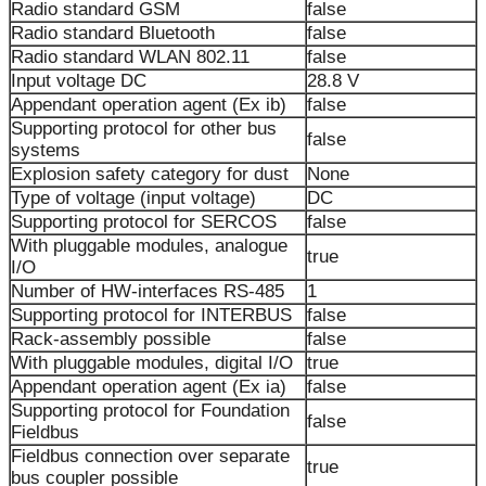
Radio standard GSM
false
Radio standard Bluetooth
false
Radio standard WLAN 802.11
false
Input voltage DC
28.8 V
Appendant operation agent (Ex ib)
false
Supporting protocol for other bus
false
systems
Explosion safety category for dust
None
Type of voltage (input voltage)
DC
Supporting protocol for SERCOS
false
With pluggable modules, analogue
true
I/O
Number of HW-interfaces RS-485
1
Supporting protocol for INTERBUS
false
Rack-assembly possible
false
With pluggable modules, digital I/O
true
Appendant operation agent (Ex ia)
false
Supporting protocol for Foundation
false
Fieldbus
Fieldbus connection over separate
true
bus coupler possible