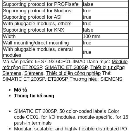
Supporting protocol for PROFIsafe
false
Supporting protocol for Modbus
true
Supporting protocol for ASI
true
With pluggable modules, others
true
Supporting protocol for KNX
false
Width
100 mm
Wall mounting/direct mounting
true
With pluggable modules, central
true
modules
Mã sản phẩm:
6ES7193-6CP01-4MA0
Danh mục:
Module
mở rộng ET200SP
,
SIMATIC ET 200SP
,
Thiết bị tự động
Siemens
,
Siemens
,
Thiết bị điện công nghiệp
Thẻ:
SIMATIC ET 200SP
,
ET200SP
Thương hiệu:
SIEMENS
Mô tả
Thông tin bổ sung
SIMATIC ET 200SP, 50 color-coded labels Color
code CC01, for I/O modules, module-specific, for 16
push-in terminals
Modular, scalable, and highly flexible distributed I/O