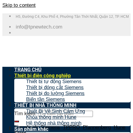
Skip to content
H5, Đường C4, Khu Phố 4, Phường Tân Thới Nhất, Quận 12, TP. HCM
info@tpnewtech.com
TRANG CHỦ
Thiết bị điện công nghiệp
Thiết bị tự động Siemens
Thiết bị đóng cắt Siemens
Thiết bị đo lường Siemens
Biến tần Siemens
THIẾT BỊ NHÀ THÔNG MINH
Thiết Bị Vệ Sinh Cảm Ứng
Tìm kiếm:
Khóa thông minh Hune
Hệ thống nhà thông minh
Tìm nhanh:
Siemens
,
TPPRO
,
Pfannenberg
,
Hune
,
Sản phẩm khác