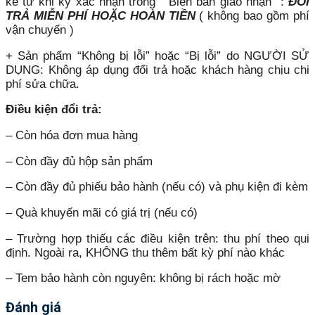
kề từ khi ký xác nhận trong “ Biên bản giao nhận” :
ĐỔI
TRẢ MIỄN PHÍ HOẶC HOÀN TIỀN
( không bao gồm phí
vận chuyển )
+ Sản phẩm “Không bị lỗi” hoặc “Bị lỗi” do NGƯỜI SỬ
DỤNG: Không áp dụng đổi trả hoặc khách hàng chịu chi
phí sửa chữa.
Điều kiện đổi trả:
– Còn hóa đơn mua hàng
– Còn đầy đủ hộp sản phẩm
– Còn đầy đủ phiếu bảo hành (nếu có) và phụ kiện đi kèm
– Quà khuyến mãi có giá trị (nếu có)
– Trường hợp thiếu các điều kiện trên: thu phí theo qui
định. Ngoài ra, KHÔNG thu thêm bất kỳ phí nào khác
– Tem bảo hành còn nguyên: không bị rách hoặc mờ
Đánh giá