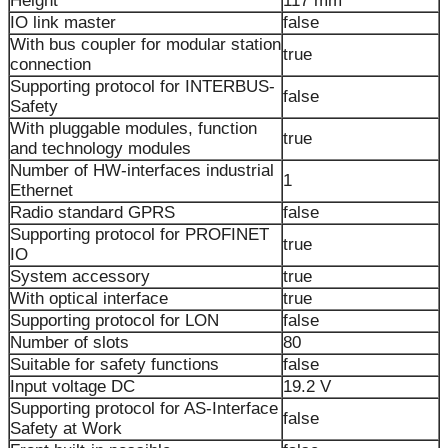
Height
117 mm
IO link master
false
With bus coupler for modular station
true
connection
Supporting protocol for INTERBUS-
false
Safety
With pluggable modules, function
true
and technology modules
Number of HW-interfaces industrial
1
Ethernet
Radio standard GPRS
false
Supporting protocol for PROFINET
true
IO
System accessory
true
With optical interface
true
Supporting protocol for LON
false
Number of slots
80
Suitable for safety functions
false
Input voltage DC
19.2 V
Supporting protocol for AS-Interface
false
Safety at Work