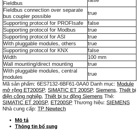
false
Fieldbus
Fieldbus connection over separate
true
bus coupler possible
Supporting protocol for PROFIsafe
false
Supporting protocol for Modbus
true
Supporting protocol for ASI
true
With pluggable modules, others
true
Supporting protocol for KNX
false
Width
100 mm
Wall mounting/direct mounting
true
With pluggable modules, central
true
modules
Mã sản phẩm:
6ES7132-6BF61-0AA0
Danh mục:
Module
mở rộng ET200SP
,
SIMATIC ET 200SP
,
Siemens
,
Thiết bị
điện công nghiệp
,
Thiết bị tự động Siemens
Thẻ:
SIMATIC ET 200SP
,
ET200SP
Thương hiệu:
SIEMENS
Nhà cung cấp:
TP Newtech
Mô tả
Thông tin bổ sung