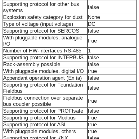
Supporting protocol for other bus
false
systems
Explosion safety category for dust
None
Type of voltage (input voltage)
DC
Supporting protocol for SERCOS
false
With pluggable modules, analogue
true
I/O
Number of HW-interfaces RS-485
1
Supporting protocol for INTERBUS
false
Rack-assembly possible
false
With pluggable modules, digital I/O
true
Appendant operation agent (Ex ia)
false
Supporting protocol for Foundation
false
Fieldbus
Fieldbus connection over separate
true
bus coupler possible
Supporting protocol for PROFIsafe
false
Supporting protocol for Modbus
true
Supporting protocol for ASI
true
With pluggable modules, others
true
Supporting protocol for KNX
false