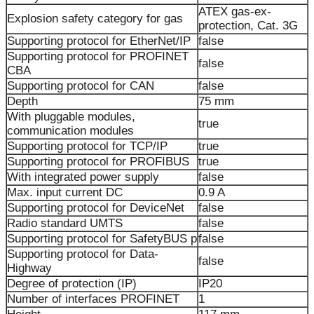
ATEX gas-ex-
Explosion safety category for gas
protection, Cat. 3G
Supporting protocol for EtherNet/IP
false
Supporting protocol for PROFINET
false
CBA
Supporting protocol for CAN
false
Depth
75 mm
With pluggable modules,
true
communication modules
Supporting protocol for TCP/IP
true
Supporting protocol for PROFIBUS
true
With integrated power supply
false
Max. input current DC
0.9 A
Supporting protocol for DeviceNet
false
Radio standard UMTS
false
Supporting protocol for SafetyBUS p
false
Supporting protocol for Data-
false
Highway
Degree of protection (IP)
IP20
Number of interfaces PROFINET
1