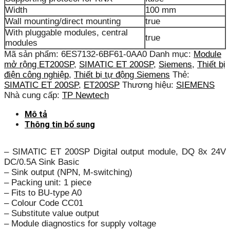
Width
100 mm
Wall mounting/direct mounting
true
With pluggable modules, central
true
modules
Mã sản phẩm:
6ES7132-6BF61-0AA0
Danh mục:
Module
mở rộng ET200SP
,
SIMATIC ET 200SP
,
Siemens
,
Thiết bị
điện công nghiệp
,
Thiết bị tự động Siemens
Thẻ:
SIMATIC ET 200SP
,
ET200SP
Thương hiệu:
SIEMENS
Nhà cung cấp:
TP Newtech
Mô tả
Thông tin bổ sung
– SIMATIC ET 200SP Digital output module, DQ 8x 24V
DC/0.5A Sink Basic
– Sink output (NPN, M-switching)
– Packing unit: 1 piece
– Fits to BU-type A0
– Colour Code CC01
– Substitute value output
– Module diagnostics for supply voltage