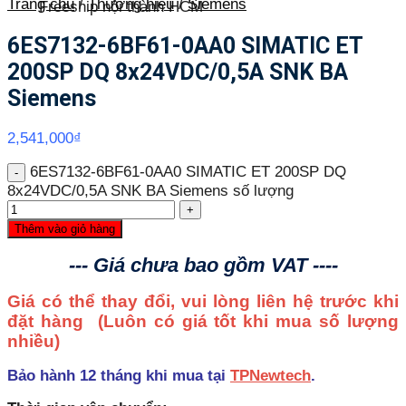
Trang chủ
/
Thương hiệu
/
Siemens
Freeship nội thành HCM
6ES7132-6BF61-0AA0 SIMATIC ET
200SP DQ 8x24VDC/0,5A SNK BA
Siemens
2,541,000
₫
6ES7132-6BF61-0AA0 SIMATIC ET 200SP DQ
8x24VDC/0,5A SNK BA Siemens số lượng
Thêm vào giỏ hàng
--- Giá chưa bao gồm VAT ----
Giá có thể thay đổi, vui lòng liên hệ trước khi
đặt hàng
(Luôn có giá tốt khi mua số lượng
nhiều)
Bảo hành 12 tháng khi mua tại
TPNewtech
.