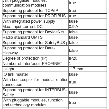
With pluggable modules,
true
communication modules
Supporting protocol for TCP/IP
true
Supporting protocol for PROFIBUS
true
With integrated power supply
false
Max. input current DC
0.9 A
Supporting protocol for DeviceNet
false
Radio standard UMTS
false
Supporting protocol for SafetyBUS p
false
Supporting protocol for Data-
false
Highway
Degree of protection (IP)
IP20
Number of interfaces PROFINET
1
Height
117 mm
IO link master
false
With bus coupler for modular station
true
connection
Supporting protocol for INTERBUS-
false
Safety
With pluggable modules, function
true
and technology modules