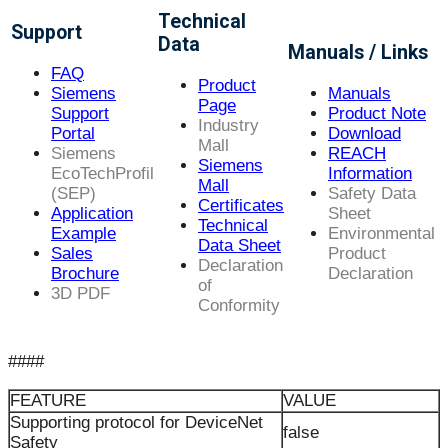
Technical
Support
Data
Manuals / Links
FAQ
Product
Siemens
Manuals
Page
Support
Product Note
Industry
Portal
Download
Mall
Siemens
REACH
Siemens
EcoTechProfil
Information
Mall
(SEP)
Safety Data
Certificates
Application
Sheet
Technical
Example
Environmental
Data Sheet
Sales
Product
Declaration
Brochure
Declaration
of
3D PDF
Conformity
####
FEATURE
VALUE
Supporting protocol for DeviceNet
false
Safety