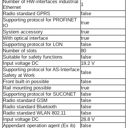
Number of HW-interfaces industrial
1
Ethernet
Radio standard GPRS
false
Supporting protocol for PROFINET
true
IO
System accessory
true
With optical interface
true
Supporting protocol for LON
false
Number of slots
80
Suitable for safety functions
false
Input voltage DC
19.2 V
Supporting protocol for AS-Interface
false
Safety at Work
Front built-in possible
false
Rail mounting possible
true
Supporting protocol for SUCONET
false
Radio standard GSM
false
Radio standard Bluetooth
false
Radio standard WLAN 802.11
false
Input voltage DC
28.8 V
Appendant operation agent (Ex ib)
false