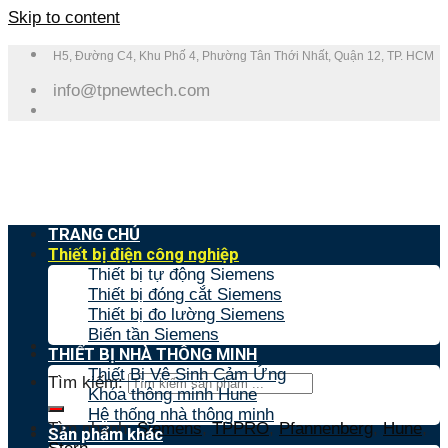
Skip to content
H5, Đường C4, Khu Phố 4, Phường Tân Thới Nhất, Quận 12, TP. HCM
info@tpnewtech.com
TRANG CHỦ
Thiết bị điện công nghiệp
Thiết bị tự động Siemens
Thiết bị đóng cắt Siemens
Thiết bị đo lường Siemens
Biến tần Siemens
THIẾT BỊ NHÀ THÔNG MINH
Thiết Bị Vệ Sinh Cảm Ứng
Tìm kiếm:
Khóa thông minh Hune
Hệ thống nhà thông minh
Tìm nhanh:
Siemens
,
TPPRO
,
Pfannenberg
,
Hune
,
Sản phẩm khác