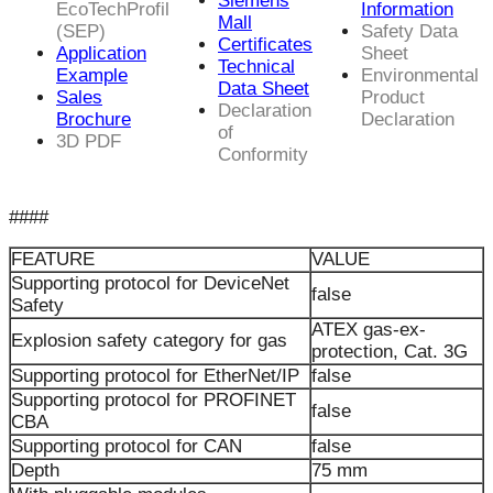
Siemens
EcoTechProfil
Information
Mall
(SEP)
Safety Data
Certificates
Application
Sheet
Technical
Example
Environmental
Data Sheet
Sales
Product
Declaration
Brochure
Declaration
of
3D PDF
Conformity
####
FEATURE
VALUE
Supporting protocol for DeviceNet
false
Safety
ATEX gas-ex-
Explosion safety category for gas
protection, Cat. 3G
Supporting protocol for EtherNet/IP
false
Supporting protocol for PROFINET
false
CBA
Supporting protocol for CAN
false
Depth
75 mm