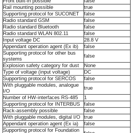
Front built-in possible
false
Rail mounting possible
true
Supporting protocol for SUCONET
false
Radio standard GSM
false
Radio standard Bluetooth
false
Radio standard WLAN 802.11
false
Input voltage DC
28.8 V
Appendant operation agent (Ex ib)
false
Supporting protocol for other bus
false
systems
Explosion safety category for dust
None
Type of voltage (input voltage)
DC
Supporting protocol for SERCOS
false
With pluggable modules, analogue
true
I/O
Number of HW-interfaces RS-485
1
Supporting protocol for INTERBUS
false
Rack-assembly possible
false
With pluggable modules, digital I/O
true
Appendant operation agent (Ex ia)
false
Supporting protocol for Foundation