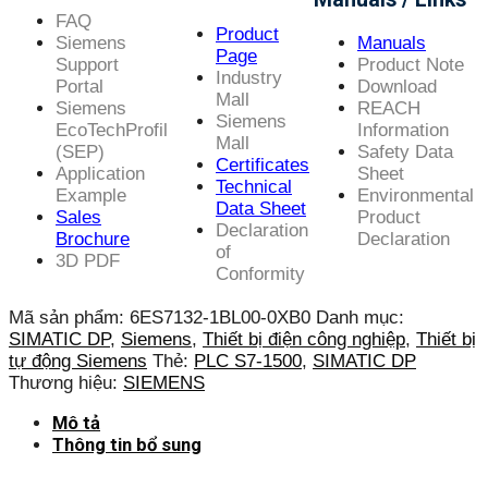
FAQ
Product
Siemens
Manuals
Page
Support
Product Note
Industry
Portal
Download
Mall
Siemens
REACH
Siemens
EcoTechProfil
Information
Mall
(SEP)
Safety Data
Certificates
Application
Sheet
Technical
Example
Environmental
Data Sheet
Sales
Product
Declaration
Brochure
Declaration
of
3D PDF
Conformity
Mã sản phẩm:
6ES7132-1BL00-0XB0
Danh mục:
SIMATIC DP
,
Siemens
,
Thiết bị điện công nghiệp
,
Thiết bị
tự động Siemens
Thẻ:
PLC S7-1500
,
SIMATIC DP
Thương hiệu:
SIEMENS
Mô tả
Thông tin bổ sung