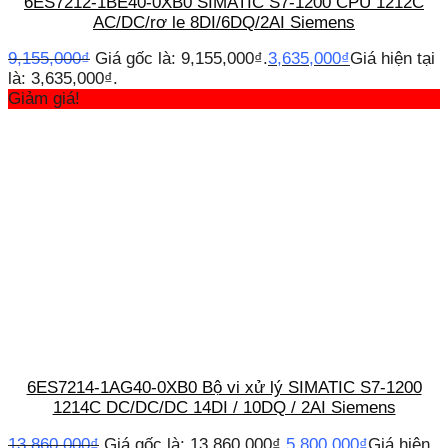
6ES7212-1BE40-0XB0 SIMATIC S7-1200 CPU 1212C
AC/DC/rơ le 8DI/6DQ/2AI Siemens
9,155,000
₫
Giá gốc là: 9,155,000₫.
3,635,000
₫
Giá hiện tại
là: 3,635,000₫.
Giảm giá!
6ES7214-1AG40-0XB0 Bộ vi xử lý SIMATIC S7-1200
1214C DC/DC/DC 14DI / 10DQ / 2AI Siemens
13,860,000
₫
Giá gốc là: 13,860,000₫.
5,800,000
₫
Giá hiện