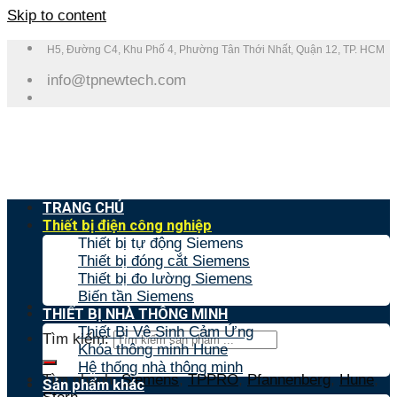
Skip to content
H5, Đường C4, Khu Phố 4, Phường Tân Thới Nhất, Quận 12, TP. HCM
info@tpnewtech.com
TRANG CHỦ
Thiết bị điện công nghiệp
Thiết bị tự động Siemens
Thiết bị đóng cắt Siemens
Thiết bị đo lường Siemens
Biến tần Siemens
THIẾT BỊ NHÀ THÔNG MINH
Thiết Bị Vệ Sinh Cảm Ứng
Tìm kiếm:
Khóa thông minh Hune
Hệ thống nhà thông minh
Tìm nhanh:
Siemens
,
TPPRO
,
Pfannenberg
,
Hune
,
Sản phẩm khác