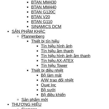
BTAN MM430
BTAN MM440
BTAN G120C
BTAN V20
BTAN G110
SINAMICS DCM
SẢN PHẨM KHÁC
Pfannenberg
Thiết bị tín hiệu
Tín hiệu hình ảnh
Tín hiệu âm thanh
Tín hiệu hình ảnh âm thanh
Tín hiệu AX-ATEX
Tín hiệu Tower
Thiết bị điều nhiệt
Bộ làm mát
A/W trao đổi nhiệt
Quạt lọc
Bộ sưởi
Bộ điều khiển
Sản phẩm mới
THƯƠNG HIỆU