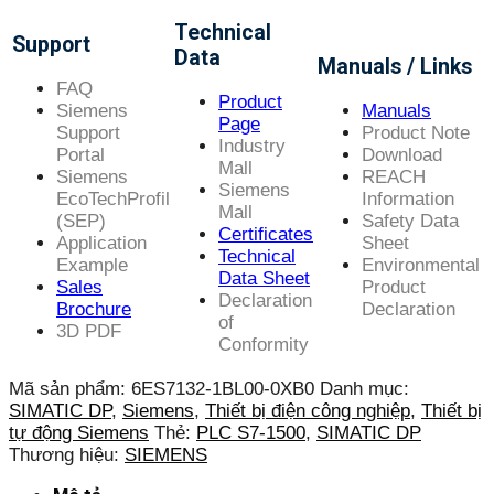
Technical
Support
Data
Manuals / Links
FAQ
Product
Siemens
Manuals
Page
Support
Product Note
Industry
Portal
Download
Mall
Siemens
REACH
Siemens
EcoTechProfil
Information
Mall
(SEP)
Safety Data
Certificates
Application
Sheet
Technical
Example
Environmental
Data Sheet
Sales
Product
Declaration
Brochure
Declaration
of
3D PDF
Conformity
Mã sản phẩm:
6ES7132-1BL00-0XB0
Danh mục:
SIMATIC DP
,
Siemens
,
Thiết bị điện công nghiệp
,
Thiết bị
tự động Siemens
Thẻ:
PLC S7-1500
,
SIMATIC DP
Thương hiệu:
SIEMENS