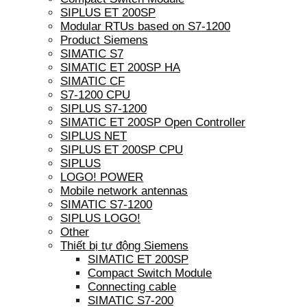
SIPLUS ET 200SP
Modular RTUs based on S7-1200
Product Siemens
SIMATIC S7
SIMATIC ET 200SP HA
SIMATIC CF
S7-1200 CPU
SIPLUS S7-1200
SIMATIC ET 200SP Open Controller
SIPLUS NET
SIPLUS ET 200SP CPU
SIPLUS
LOGO! POWER
Mobile network antennas
SIMATIC S7-1200
SIPLUS LOGO!
Other
Thiết bị tự động Siemens
SIMATIC ET 200SP
Compact Switch Module
Connecting cable
SIMATIC S7-200