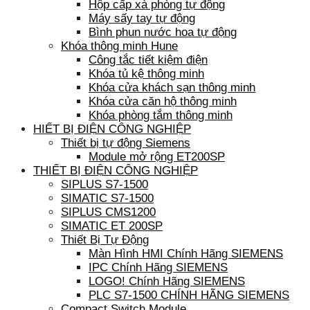
Hộp cấp xà phòng tự động
Máy sấy tay tự động
Bình phun nước hoa tự động
Khóa thông minh Hune
Công tắc tiết kiệm điện
Khóa tủ kệ thông minh
Khóa cửa khách sạn thông minh
Khóa cửa căn hộ thông minh
Khóa phòng tắm thông minh
HIẾT BỊ ĐIỆN CÔNG NGHIỆP
Thiết bị tự động Siemens
Module mở rộng ET200SP
THIẾT BỊ ĐIỆN CÔNG NGHIỆP
SIPLUS S7-1500
SIMATIC S7-1500
SIPLUS CMS1200
SIMATIC ET 200SP
Thiết Bị Tự Động
Màn Hình HMI Chính Hãng SIEMENS
IPC Chính Hãng SIEMENS
LOGO! Chính Hãng SIEMENS
PLC S7-1500 CHÍNH HÃNG SIEMENS
Compact Switch Module