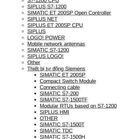
S7-1200 CPU
SIPLUS S7-1200
SIMATIC ET 200SP Open Controller
SIPLUS NET
SIPLUS ET 200SP CPU
SIPLUS
LOGO! POWER
Mobile network antennas
SIMATIC S7-1200
SIPLUS LOGO!
Other
Thiết bị tự động Siemens
SIMATIC ET 200SP
Compact Switch Module
Connecting cable
SIMATIC S7-200
SIMATIC S7-1500TF
Modular RTUs based on S7-1200
SIPLUS HMI
OTHER
SIMATIC S7-1500T
SIMATIC TDC
SIMATIC S7-1500H