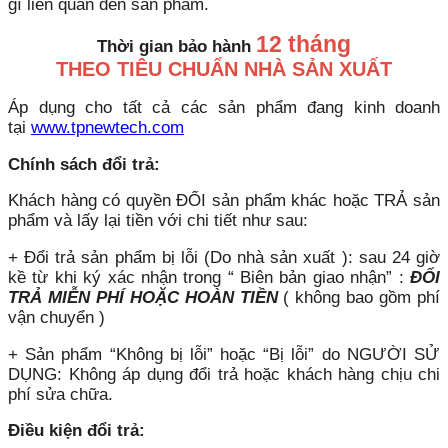
gì liên quan đến sản phẩm.
12 tháng
Thời gian bảo hành
THEO TIÊU CHUẨN NHÀ SẢN XUẤT
Áp dụng cho tất cả các sản phẩm đang kinh doanh
tại
www.tpnewtech.com
Chính sách đổi trả:
Khách hàng có quyền ĐỔI sản phẩm khác hoặc TRẢ sản
phẩm và lấy lại tiền với chi tiết như sau:
+ Đổi trả sản phẩm bị lỗi (Do nhà sản xuất ): sau 24 giờ
kề từ khi ký xác nhận trong “ Biên bản giao nhận” :
ĐỔI
TRẢ MIỄN PHÍ HOẶC HOÀN TIỀN
( không bao gồm phí
vận chuyển )
+ Sản phẩm “Không bị lỗi” hoặc “Bị lỗi” do NGƯỜI SỬ
DỤNG: Không áp dụng đổi trả hoặc khách hàng chịu chi
phí sửa chữa.
Điều kiện đổi trả: