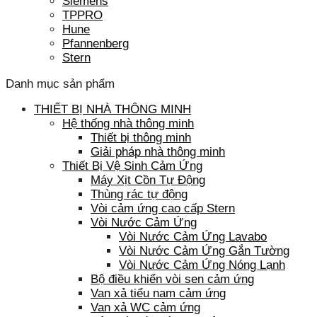
Siemens
TPPRO
Hune
Pfannenberg
Stern
Danh mục sản phẩm
THIẾT BỊ NHÀ THÔNG MINH
Hệ thống nhà thông minh
Thiết bị thông minh
Giải pháp nhà thông minh
Thiết Bị Vệ Sinh Cảm Ứng
Máy Xịt Cồn Tự Động
Thùng rác tự động
Vòi cảm ứng cao cấp Stern
Vòi Nước Cảm Ứng
Vòi Nước Cảm Ứng Lavabo
Vòi Nước Cảm Ứng Gắn Tường
Vòi Nước Cảm Ứng Nóng Lạnh
Bộ điều khiển vòi sen cảm ứng
Van xả tiểu nam cảm ứng
Van xả WC cảm ứng