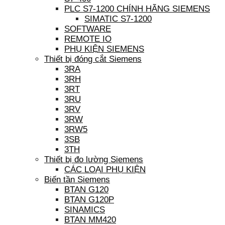
PLC S7-1200 CHÍNH HÃNG SIEMENS
SIMATIC S7-1200
SOFTWARE
REMOTE IO
PHỤ KIỆN SIEMENS
Thiết bị đóng cắt Siemens
3RA
3RH
3RT
3RU
3RV
3RW
3RW5
3SB
3TH
Thiết bị đo lường Siemens
CÁC LOẠI PHỤ KIỆN
Biến tần Siemens
BTAN G120
BTAN G120P
SINAMICS
BTAN MM420