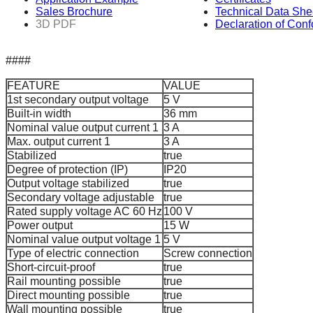
Sales Brochure
Technical Data She
3D PDF
Declaration of Conf
####
FEATURE
VALUE
1st secondary output voltage
5 V
Built-in width
36 mm
Nominal value output current 1
3 A
Max. output current 1
3 A
Stabilized
true
Degree of protection (IP)
IP20
Output voltage stabilized
true
Secondary voltage adjustable
true
Rated supply voltage AC 60 Hz
100 V
Power output
15 W
Nominal value output voltage 1
5 V
Type of electric connection
Screw connection
Short-circuit-proof
true
Rail mounting possible
true
Direct mounting possible
true
Wall mounting possible
true