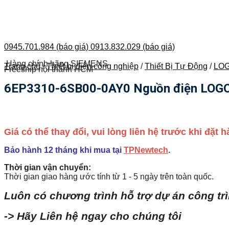
0945.701.984 (báo giá)
0913.832.029 (báo giá)
Hàng chính hãng SIEMENS
Trang chủ
/
Thiết bị điện công nghiệp
/
Thiết Bị Tự Động
/
LOG
Freeship nội thành HCM
6EP3310-6SB00-0AY0 Nguồn điện LOGO!
Giá có thể thay đổi, vui lòng liên hệ trước khi đặt
Bảo hành 12 tháng khi mua tại
TPNewtech
.
Thời gian vận chuyển:
Thời gian giao hàng ước tính từ 1 - 5 ngày trên toàn quốc.
Luôn có chương trình hỗ trợ dự án công tr
-> Hãy Liên hệ ngay cho chúng tôi