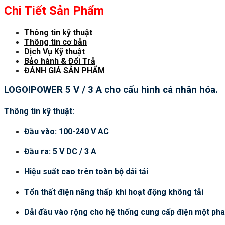
Chi Tiết Sản Phẩm
Thông tin kỹ thuật
Thông tin cơ bản
Dịch Vụ Kỹ thuật
Bảo hành & Đổi Trả
ĐÁNH GIÁ SẢN PHẨM
LOGO!POWER 5 V / 3 A cho cấu hình cá nhân hóa.
Thông tin kỹ thuật:
Đầu vào: 100-240 V AC
Đầu ra: 5 V DC / 3 A
Hiệu suất cao trên toàn bộ dải tải
Tổn thất điện năng thấp khi hoạt động không tải
Dải đầu vào rộng cho hệ thống cung cấp điện một pha