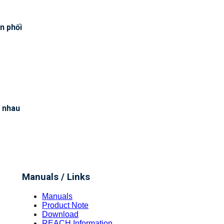
n phối
c nhau
Manuals / Links
Manuals
Product Note
Download
REACH Information