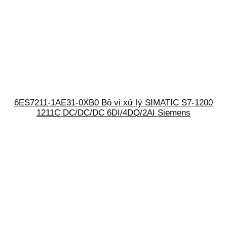
6ES7211-1AE31-0XB0 Bộ vi xử lý SIMATIC S7-1200
1211C DC/DC/DC 6DI/4DQ/2AI Siemens