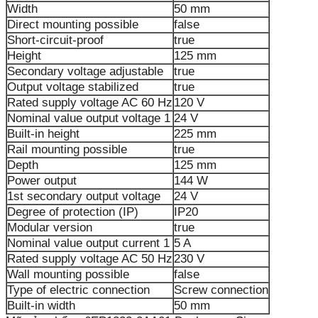
Width
50 mm
Direct mounting possible
false
Short-circuit-proof
true
Height
125 mm
Secondary voltage adjustable
true
Output voltage stabilized
true
Rated supply voltage AC 60 Hz
120 V
Nominal value output voltage 1
24 V
Built-in height
225 mm
Rail mounting possible
true
Depth
125 mm
Power output
144 W
1st secondary output voltage
24 V
Degree of protection (IP)
IP20
Modular version
true
Nominal value output current 1
5 A
Rated supply voltage AC 50 Hz
230 V
Wall mounting possible
false
Type of electric connection
Screw connection
Built-in width
50 mm