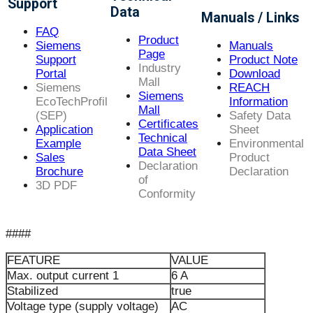
Support
Data
Manuals / Links
FAQ
Product
Siemens
Manuals
Page
Support
Product Note
Industry
Portal
Download
Mall
Siemens
REACH
Siemens
EcoTechProfil
Information
Mall
(SEP)
Safety Data
Certificates
Application
Sheet
Technical
Example
Environmental
Data Sheet
Sales
Product
Declaration
Brochure
Declaration
of
3D PDF
Conformity
####
FEATURE
VALUE
Max. output current 1
6 A
Stabilized
true
Voltage type (supply voltage)
AC