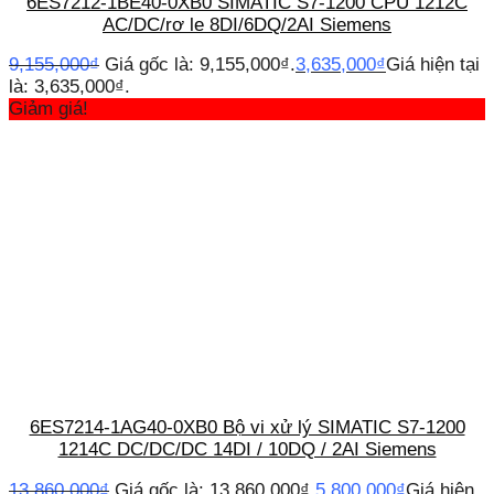
6ES7212-1BE40-0XB0 SIMATIC S7-1200 CPU 1212C
AC/DC/rơ le 8DI/6DQ/2AI Siemens
9,155,000
₫
Giá gốc là: 9,155,000₫.
3,635,000
₫
Giá hiện tại
là: 3,635,000₫.
Giảm giá!
6ES7214-1AG40-0XB0 Bộ vi xử lý SIMATIC S7-1200
1214C DC/DC/DC 14DI / 10DQ / 2AI Siemens
13,860,000
₫
Giá gốc là: 13,860,000₫.
5,800,000
₫
Giá hiện