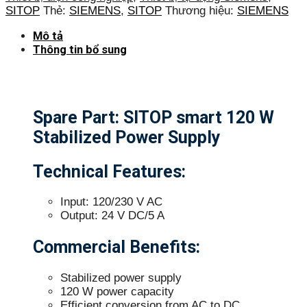
SITOP
Thẻ:
SIEMENS
,
SITOP
Thương hiệu:
SIEMENS
Mô tả
Thông tin bổ sung
Spare Part: SITOP smart 120 W
Stabilized Power Supply
Technical Features:
Input: 120/230 V AC
Output: 24 V DC/5 A
Commercial Benefits:
Stabilized power supply
120 W power capacity
Efficient conversion from AC to DC