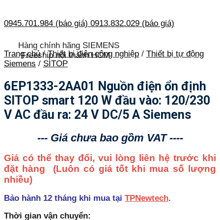
0945.701.984 (báo giá)
0913.832.029 (báo giá)
Hàng chính hãng SIEMENS
Trang chủ
/
Thiết bị điện công nghiệp
/
Thiết bị tự động
Freeship nội thành HCM
Siemens
/
SITOP
6EP1333-2AA01 Nguồn điện ổn định
SITOP smart 120 W đầu vào: 120/230
V AC đầu ra: 24 V DC/5 A Siemens
--- Giá chưa bao gồm VAT ----
Giá có thể thay đổi, vui lòng liên hệ trước khi
đặt hàng
(Luôn có giá tốt khi mua số lượng
nhiều)
Bảo hành 12 tháng khi mua tại
TPNewtech
.
Thời gian vận chuyển: