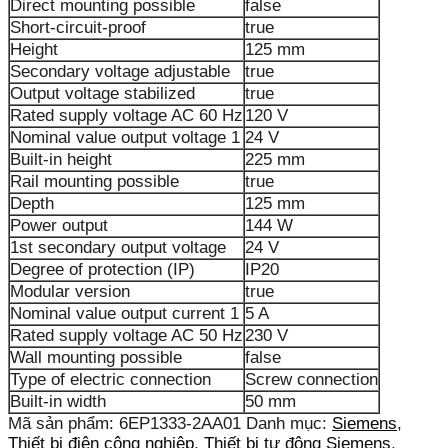
Direct mounting possible
false
Short-circuit-proof
true
Height
125 mm
Secondary voltage adjustable
true
Output voltage stabilized
true
Rated supply voltage AC 60 Hz
120 V
Nominal value output voltage 1
24 V
Built-in height
225 mm
Rail mounting possible
true
Depth
125 mm
Power output
144 W
1st secondary output voltage
24 V
Degree of protection (IP)
IP20
Modular version
true
Nominal value output current 1
5 A
Rated supply voltage AC 50 Hz
230 V
Wall mounting possible
false
Type of electric connection
Screw connection
Built-in width
50 mm
Mã sản phẩm:
6EP1333-2AA01
Danh mục:
Siemens
,
Thiết bị điện công nghiệp
,
Thiết bị tự động Siemens
,