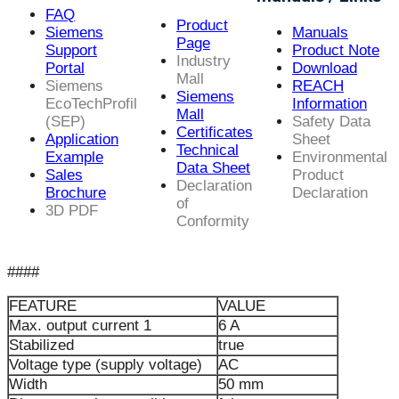
FAQ
Product
Siemens
Manuals
Page
Support
Product Note
Industry
Portal
Download
Mall
Siemens
REACH
Siemens
EcoTechProfil
Information
Mall
(SEP)
Safety Data
Certificates
Application
Sheet
Technical
Example
Environmental
Data Sheet
Sales
Product
Declaration
Brochure
Declaration
of
3D PDF
Conformity
####
FEATURE
VALUE
Max. output current 1
6 A
Stabilized
true
Voltage type (supply voltage)
AC
Width
50 mm