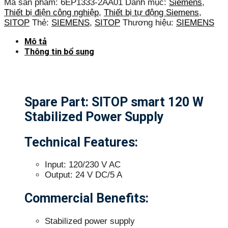
Mã sản phẩm:
6EP1333-2AA01
Danh mục:
Siemens
,
Thiết bị điện công nghiệp
,
Thiết bị tự động Siemens
,
SITOP
Thẻ:
SIEMENS
,
SITOP
Thương hiệu:
SIEMENS
Mô tả
Thông tin bổ sung
Spare Part: SITOP smart 120 W
Stabilized Power Supply
Technical Features:
Input: 120/230 V AC
Output: 24 V DC/5 A
Commercial Benefits:
Stabilized power supply