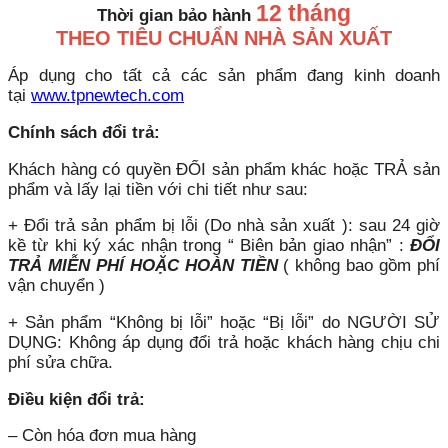
12 tháng
Thời gian bảo hành
THEO TIÊU CHUẨN NHÀ SẢN XUẤT
Áp dụng cho tất cả các sản phẩm đang kinh doanh
tại
www.tpnewtech.com
Chính sách đổi trả:
Khách hàng có quyền ĐỔI sản phẩm khác hoặc TRẢ sản
phẩm và lấy lại tiền với chi tiết như sau:
+ Đổi trả sản phẩm bị lỗi (Do nhà sản xuất ): sau 24 giờ
kề từ khi ký xác nhận trong “ Biên bản giao nhận” :
ĐỔI
TRẢ MIỄN PHÍ HOẶC HOÀN TIỀN
( không bao gồm phí
vận chuyển )
+ Sản phẩm “Không bị lỗi” hoặc “Bị lỗi” do NGƯỜI SỬ
DỤNG: Không áp dụng đổi trả hoặc khách hàng chịu chi
phí sửa chữa.
Điều kiện đổi trả:
– Còn hóa đơn mua hàng