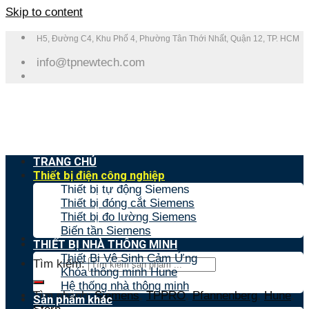
Skip to content
H5, Đường C4, Khu Phố 4, Phường Tân Thới Nhất, Quận 12, TP. HCM
info@tpnewtech.com
TRANG CHỦ
Thiết bị điện công nghiệp
Thiết bị tự động Siemens
Thiết bị đóng cắt Siemens
Thiết bị đo lường Siemens
Biến tần Siemens
THIẾT BỊ NHÀ THÔNG MINH
Thiết Bị Vệ Sinh Cảm Ứng
Tìm kiếm:
Khóa thông minh Hune
Hệ thống nhà thông minh
Tìm nhanh:
Siemens
,
TPPRO
,
Pfannenberg
,
Hune
,
Sản phẩm khác