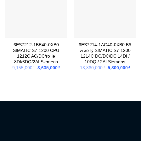
6ES7212-1BE40-0XB0
6ES7214-1AG40-0XB0 Bộ
SIMATIC S7-1200 CPU
vi xử lý SIMATIC S7-1200
1212C AC/DC/rơ le
1214C DC/DC/DC 14DI /
8DI/6DQ/2AI Siemens
10DQ / 2AI Siemens
Giá
Giá
Giá
Giá
9,155,000
₫
3,635,000
₫
13,860,000
₫
5,800,000
₫
gốc
hiện
gốc
hiện
là:
tại
là:
tại
9,155,000₫.
là:
13,860,000₫.
là:
3,635,000₫.
5,800