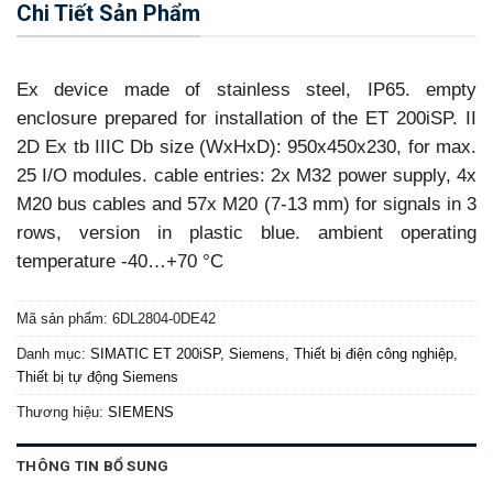
Chi Tiết Sản Phẩm
Ex device made of stainless steel, IP65. empty
enclosure prepared for installation of the ET 200iSP. II
2D Ex tb IIIC Db size (WxHxD): 950x450x230, for max.
25 I/O modules. cable entries: 2x M32 power supply, 4x
M20 bus cables and 57x M20 (7-13 mm) for signals in 3
rows, version in plastic blue. ambient operating
temperature -40…+70 °C
Mã sản phẩm:
6DL2804-0DE42
Danh mục:
SIMATIC ET 200iSP
,
Siemens
,
Thiết bị điện công nghiệp
,
Thiết bị tự động Siemens
Thương hiệu:
SIEMENS
THÔNG TIN BỔ SUNG