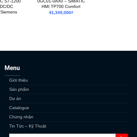
IC S7-1200
0GC01-0AX0 – SIMATIC
/DC/DC
HMI TP700 Comfort
 Siemens
41,349,000
₫
Menu
Giới thiệu
Sản phẩm
Dự án
Catalogue
Chứng nhận
Tin Tức – Kỹ Thuật