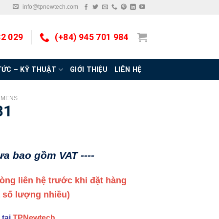
info@tpnewtech.com
32 029
(+84) 945 701 984
TỨC – KỸ THUẬT
GIỚI THIỆU
LIÊN HỆ
EMENS
31
hưa bao gồm VAT ----
 lòng liên hệ trước khi đặt hàng
a số lượng nhiều)
 tại
TPNewtech
.