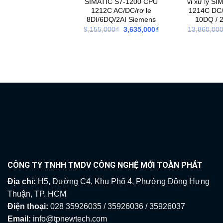
SIMATIC S7-1200 CPU
vi xử lý S
1212C AC/DC/rơ le
1214C DC/
8DI/6DQ/2AI Siemens
10DQ / 
Giá
Giá
9,155,000
₫
3,635,000
₫
13,860,00
gốc
hiện
là:
tại
9,155,000₫.
là:
3,635,000₫.
CÔNG TY TNHH TMDV CÔNG NGHỆ MỚI TOÀN PHÁT
Địa chỉ:
H5, Đường C4, Khu Phố 4, Phường Đông Hưng
Thuận, TP. HCM
Điện thoại:
028 35926035 / 35926036 / 35926037
Email:
info@tpnewtech.com