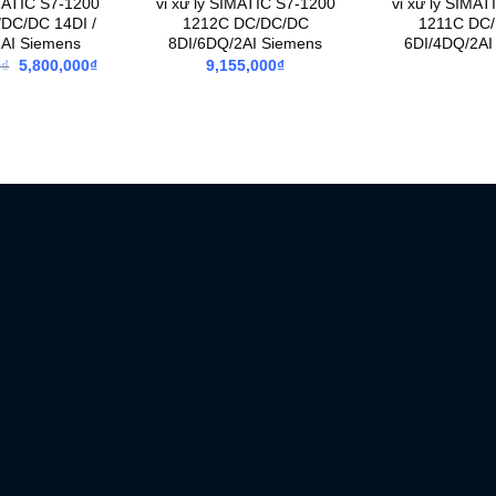
IMATIC S7-1200
vi xử lý SIMATIC S7-1200
vi xử lý SIMAT
DC/DC 14DI /
1212C DC/DC/DC
1211C DC
2AI Siemens
8DI/6DQ/2AI Siemens
6DI/4DQ/2AI
Giá
Giá
0
₫
5,800,000
₫
9,155,000
₫
gốc
hiện
là:
tại
13,860,000₫.
là:
5,800,000₫.