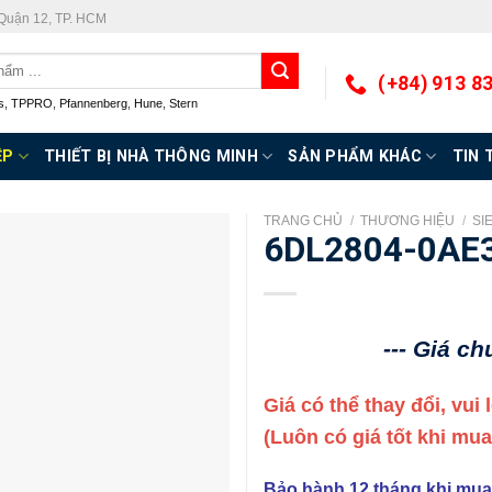
 Quận 12, TP. HCM
(+84) 913 8
s
,
TPPRO
,
Pfannenberg
,
Hune
,
Stern
ỆP
THIẾT BỊ NHÀ THÔNG MINH
SẢN PHẨM KHÁC
TIN 
TRANG CHỦ
/
THƯƠNG HIỆU
/
SI
6DL2804-0AE
--- Giá c
Giá có thể thay đổi, vui
(Luôn có giá tốt khi mu
Bảo hành 12 tháng khi mua