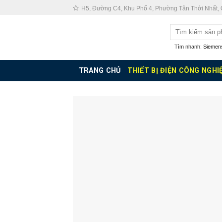
Skip
H5, Đường C4, Khu Phố 4, Phường Tân Thới Nhất,
to
Tìm
content
kiếm:
Tìm nhanh:
Siemen
TRANG CHỦ
THIẾT BỊ ĐIỆN CÔNG NGHI