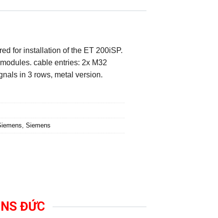
d for installation of the ET 200iSP.
 modules. cable entries: 2x M32
nals in 3 rows, metal version.
 Siemens
,
Siemens
MENS ĐỨC