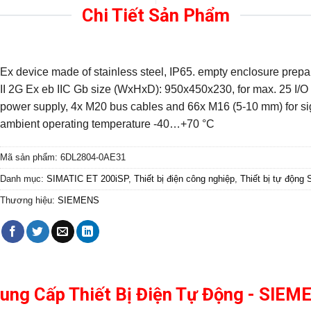
Chi Tiết Sản Phẩm
Ex device made of stainless steel, IP65. empty enclosure prepare
II 2G Ex eb IIC Gb size (WxHxD): 950x450x230, for max. 25 I/O
power supply, 4x M20 bus cables and 66x M16 (5-10 mm) for sig
ambient operating temperature -40…+70 °C
Mã sản phẩm:
6DL2804-0AE31
Danh mục:
SIMATIC ET 200iSP
,
Thiết bị điện công nghiệp
,
Thiết bị tự động
Thương hiệu:
SIEMENS
Cung Cấp Thiết Bị Điện Tự Động - SIE