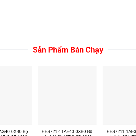
Sản Phẩm Bán Chạy
AG40-0XB0 Bộ
6ES7212-1AE40-0XB0 Bộ
6ES7211-1AE3