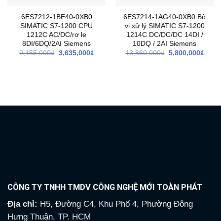
6ES7212-1BE40-0XB0
6ES7214-1AG40-0XB0 Bộ
SIMATIC S7-1200 CPU
vi xử lý SIMATIC S7-1200
1212C AC/DC/rơ le
1214C DC/DC/DC 14DI /
8DI/6DQ/2AI Siemens
10DQ / 2AI Siemens
Giá
Giá
Giá
Giá
9,155,000
₫
3,635,000
₫
13,860,000
₫
5,800,000
₫
gốc
hiện
gốc
hiện
là:
tại
là:
tại
9,155,000₫.
là:
13,860,000₫.
là:
3,635,000₫.
5,800
CÔNG TY TNHH TMDV CÔNG NGHỆ MỚI TOÀN PHÁT
Địa chỉ:
H5, Đường C4, Khu Phố 4, Phường Đông
Hưng Thuận, TP. HCM