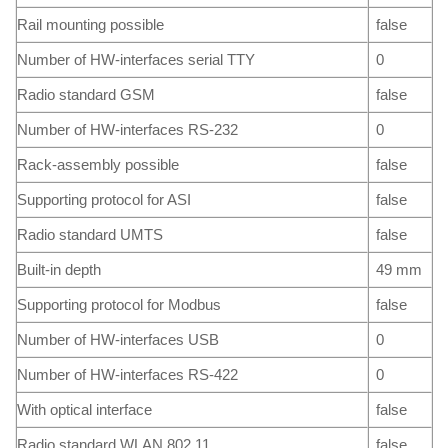
Rail mounting possible
false
Number of HW-interfaces serial TTY
0
Radio standard GSM
false
Number of HW-interfaces RS-232
0
Rack-assembly possible
false
Supporting protocol for ASI
false
Radio standard UMTS
false
Built-in depth
49 mm
Supporting protocol for Modbus
false
Number of HW-interfaces USB
0
Number of HW-interfaces RS-422
0
With optical interface
false
Radio standard WLAN 802.11
false