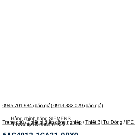
0945.701.984 (báo giá)
0913.832.029 (báo giá)
Hàng chính hãng SIEMENS
Trang chủ
/
Thiết bị điện công nghiệp
/
Thiết Bị Tự Động
/
IPC
Freeship nội thành HCM