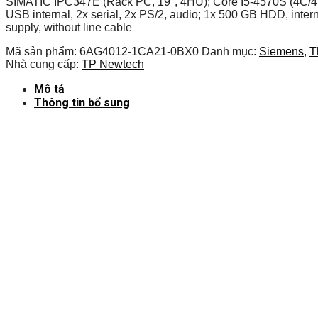
SIMATIC IPC347E (Rack PC, 19″, 4HU); Core I5-4570S (4C/4T, 2
USB internal, 2x serial, 2x PS/2, audio; 1x 500 GB HDD, int
supply, without line cable
Mã sản phẩm:
6AG4012-1CA21-0BX0
Danh mục:
Siemens
,
T
Nhà cung cấp:
TP Newtech
Mô tả
Thông tin bổ sung