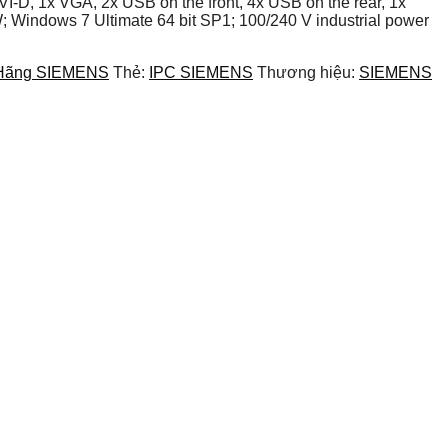
I-D, 1x VGA, 2x USB on the front, 4x USB on the rear, 1x
 Windows 7 Ultimate 64 bit SP1; 100/240 V industrial power
 Hãng SIEMENS
Thẻ:
IPC SIEMENS
Thương hiệu:
SIEMENS