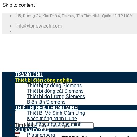
Skip to content
H5, Đường C4, Khu Phố 4, Phường Tân Thới Nhất, Quận 12, TP. HCM
info@tpnewtech.com
TRANG CHỦ
Thiết bị điện công nghiệp
Thiết bị tự động Siemens
Thiết bị đóng cắt Siemens
Thiết bị đo lường Siemens
Biến tần Siemens
THIẾT BỊ NHÀ THÔNG MINH
Thiết Bị Vệ Sinh Cảm Ứng
Khóa thông minh Hune
Hệ thống nhà thông minh
Tìm kiếm:
Sản phẩm khác
Pfannenberg