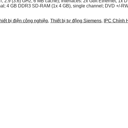
.9 (3.6) GHz, 6 MB cache); Interfaces: 2x Gbit Ethernet, 1x DV
ernal; 4 GB DDR3 SD-RAM (1x 4 GB), single channel; DVD +/-RW;
hiết bị điện công nghiệp
,
Thiết bị tự động Siemens
,
IPC Chính